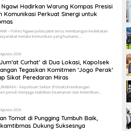
 Ngawi Hadirkan Warung Kompas Presisi
 Komunikasi Perkuat Sinergi untuk
bmas
I – Polres Ngawi polda Jatim terus membangun kedekatan
syarakat melalui komunikasi yang humanis….
 Agustus 2026
‘Jum’at Curhat’ di Dua Lokasi, Kapolsek
angan Tegaskan Komitmen ‘Jogo Perak’
ap Sikat Peredaran Miras
ABAYA – Kepolisian Sektor (Polsek) Krembangan
en penuh menjaga stabilitas Keamanan dan Ketertiban…
 Agustus 2026
n Tomat di Pungging Tumbuh Baik,
nkamtibmas Dukung Suksesnya