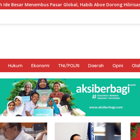
Global, Habib Aboe Dorong Hilirisasi Potensi Daerah
D
Hukum
Ekonomi
TNI/POLRI
Daerah
Opini
Ola