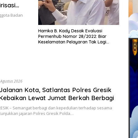
risasi
nggota Badan
Hamka B. Kady Desak Evaluasi
Permenhub Nomor 28/2022: Biar
Keselamatan Pelayaran Tak Lagi
Hanya Bertumpu pada Administrasi
SPB
 Agustus 2026
 Jalanan Kota, Satlantas Polres Gresik
Kebaikan Lewat Jumat Berkah Berbagi
SIK – Semangat berbagi dan kepedulian terhadap sesama
tunjukkan jajaran Polres Gresik Polda…