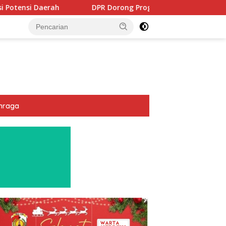
PR Dorong Program PTSL dan Percepatan Sertifikasi Tanah Wak
hraga