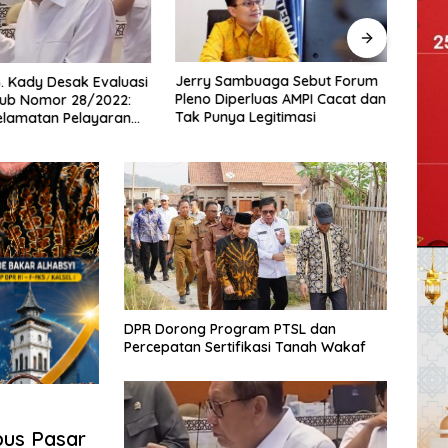
Jerry Sambuaga Sebut Forum
Pres
 Kady Desak Evaluasi
Pleno Diperluas AMPI Cacat dan
Hadir
ub Nomor 28/2022:
Tak Punya Legitimasi
Indon
elamatan Pelayaran
Maju
i Hanya Bertumpu
Nega
inistrasi SPB
DPR Dorong Program PTSL dan
Percepatan Sertifikasi Tanah Wakaf
bus Pasar