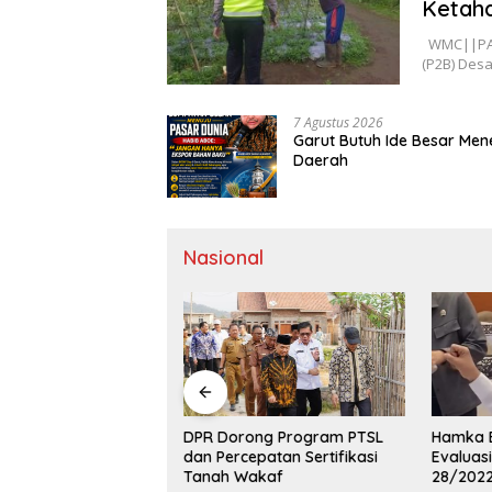
Ketah
WMC||PASU
(P2B) Des
7 Agustus 2026
Garut Butuh Ide Besar Mene
Daerah
Nasional
tuh Ide Besar
DPR Dorong Program PTSL
Hamka B
s Pasar Global,
dan Percepatan Sertifikasi
Evaluas
oe Dorong Hilirisasi
Tanah Wakaf
28/2022