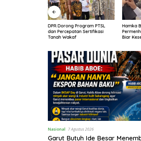
 Ide Besar
DPR Dorong Program PTSL
Hamka B.
sar Global, Habib
dan Percepatan Sertifikasi
Permenh
Hilirisasi Potensi
Tanah Wakaf
Biar Kes
Tak Lag
pada Adm
Nasional
7 Agustus 2026
Garut Butuh Ide Besar Menem