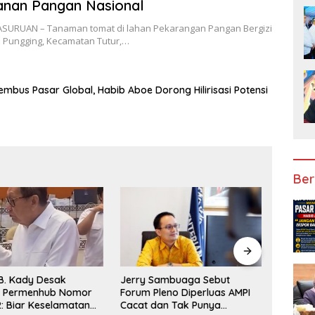
anan Pangan Nasional
RUAN – Tanaman tomat di lahan Pekarangan Pangan Bergizi
a Pungging, Kecamatan Tutur,…
mbus Pasar Global, Habib Aboe Dorong Hilirisasi Potensi
Ber
Jerry Sambuaga Sebut
Presid
. Kady Desak
Forum Pleno Diperluas AMPI
Hadiri 
i Permenhub Nomor
Cacat dan Tak Punya
Indones
: Biar Keselamatan