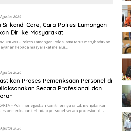
Legitimasi
Maju S
an Tak Lagi Hanya
Negara
u pada Administrasi
 Agustus 2026
i Srikandi Care, Cara Polres Lamongan
an Diri ke Masyarakat
ONGAN – Polres Lamongan Polda Jatim terus menghadirkan
elayanan kepada masyarakat melalui…
 Agustus 2026
Pastikan Proses Pemeriksaan Personel di
ilaksanakan Secara Profesional dan
paran
ARTA – Polri menegaskan komitmennya untuk menjalankan
oses pemeriksaan terhadap personel secara profesional,…
 Agustus 2026