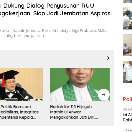
i Dukung Dialog Penyusunan RUU
gakerjaan, Siap Jadi Jembatan Aspirasi
ta – Kapolri Jenderal Polisi Drs. Listyo Sigit Prabowo, M.Si.,
i dialog bersama jajaran…
Poli
Politik Bamsoet:
Harlah ke-113 Hijriyah
Catatan
29 Ju
edibilitas, integritas
Mathla’ul Anwar:
Rivalit
Ini 
pentensi Kepala
Mengokohkan Jati Diri,
Tidak D
Robb
Meluaskan Peran Pendidikan,
Stabili
Cac
Dakwah, dan Sosial
Pemeri
13 Ja