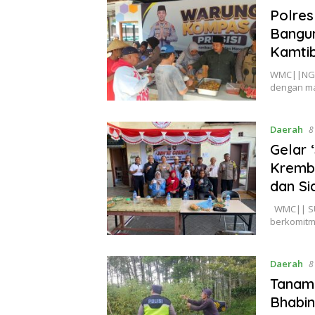
Polres
Bangun
Kamti
WMC||NGAW
dengan ma
Daerah
8
Gelar 
Kremb
dan Si
WMC|| SUR
berkomitm
Daerah
8
Tanama
Bhabi