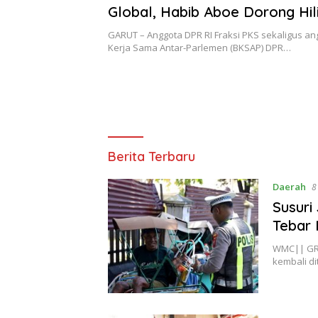
Global, Habib Aboe Dorong Hili
Potensi Daerah
GARUT – Anggota DPR RI Fraksi PKS sekaligus a
Kerja Sama Antar-Parlemen (BKSAP) DPR…
Warta
Berita Terbaru
Merdeka
Daerah
8
Susuri
Tebar 
WMC|| GRE
kembali di