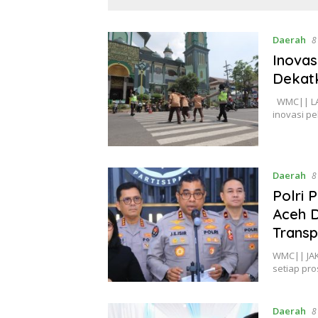
Daerah
Pelayar
Bertump
SPB
Daerah
8
Inovas
Dekatk
WMC|| LAM
inovasi p
Daerah
8
Polri 
Aceh D
Trans
WMC|| JAK
setiap pr
Daerah
8