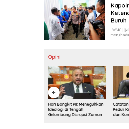
Kapolr
Ketena
Buruh
WMC||Jakar
menghadir
Opini
iarkan Polarisasi
Hari Bangkit PII: Meneguhkan
Catatan 
n Politik Terus
Ideologi di Tengah
Peduli Kr
si
Gelombang Disrupsi Zaman
dan Kom
Daerah