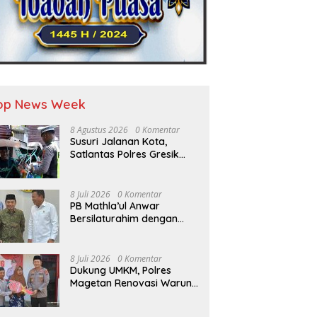
op News Week
8 Agustus 2026
0 Komentar
Susuri Jalanan Kota,
Satlantas Polres Gresik
Tebar Kebaikan Lewat
Jumat Berkah Berbagi
8 Juli 2026
0 Komentar
PB Mathla’ul Anwar
Bersilaturahim dengan
Kepala BIN Jenderal TNI
(Purn.) Muhammad
Herindra: Bahas Komitmen
8 Juli 2026
0 Komentar
Rekat Persatuan dan
Dukung UMKM, Polres
Kemajuan NKRI
Magetan Renovasi Warung
Bu Tiyem di Hari
Bhayangkara ke – 80