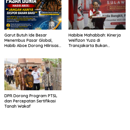
Garut Butuh Ide Besar
Habibie Mahabbah: Kinerja
Menembus Pasar Global,
Welfizon Yuza di
Habib Aboe Dorong Hilirisasi
Transjakarta Bukan
Potensi Daerah
Kebetulan, Sejak Dulu Sudah
Berprestasi
DPR Dorong Program PTSL
dan Percepatan Sertifikasi
Tanah Wakaf