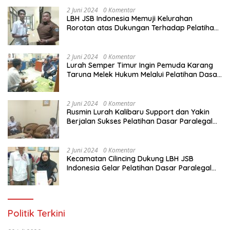
2 Juni 2024
0 Komentar
LBH JSB Indonesia Memuji Kelurahan
Rorotan atas Dukungan Terhadap Pelatihan
Dasar Paralegal Gratis Untuk 150 orang
Pemuda Karang Taruna di Jakarta Utara
2 Juni 2024
0 Komentar
Lurah Semper Timur Ingin Pemuda Karang
Taruna Melek Hukum Melalui Pelatihan Dasar
Paralegal Gratis Yang Diadakan LBH JSB
Indonesia
2 Juni 2024
0 Komentar
Rusmin Lurah Kalibaru Support dan Yakin
Berjalan Sukses Pelatihan Dasar Paralegal
Gratis Untuk Ratusan Karang Taruna di
Jakarta Utara
2 Juni 2024
0 Komentar
Kecamatan Cilincing Dukung LBH JSB
Indonesia Gelar Pelatihan Dasar Paralegal
Gratis Untuk 150 orang Pemuda Karang
Taruna di Jakarta Utara
Politik Terkini