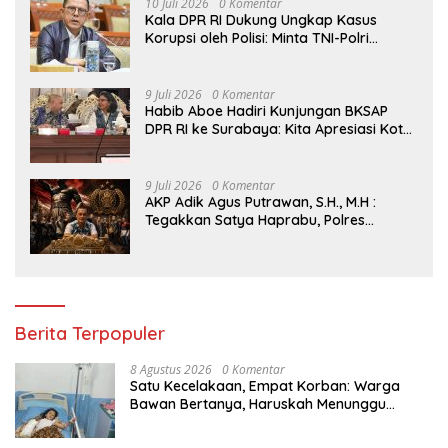
Global
10 Juli 2026
0 Komentar
Kala DPR RI Dukung Ungkap Kasus
Korupsi oleh Polisi: Minta TNI-Polri
hingga Jaksa Solid!
9 Juli 2026
0 Komentar
Habib Aboe Hadiri Kunjungan BKSAP
DPR RI ke Surabaya: Kita Apresiasi Kota
Ini Berhasil Menjadi Salah Satu Wajah
Kemajuan Indonesia
9 Juli 2026
0 Komentar
AKP Adik Agus Putrawan, S.H., M.H :
Tegakkan Satya Haprabu, Polres
Tanjung Perak Nyatakan Perang Tanpa
Kompromi terhadap Kejahatan di
Surabaya.
Berita Terpopuler
8 Agustus 2026
0 Komentar
Satu Kecelakaan, Empat Korban: Warga
Bawan Bertanya, Haruskah Menunggu
Tragedi Berikutnya untuk Mendapat Lampu
Jalan?