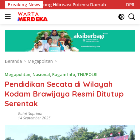
Langsung
Dorong Hilirisasi Potensi Daerah
Breaking News
DPR Dorong Program 
ke
konten
Beranda
Megapolitan
Megapolitan
,
Nasional
,
Ragam Info
,
TNI/POLRI
Pendidikan Secata di Wilayah
Kodam Brawijaya Resmi Ditutup
Serentak
Gatot Supriadi
14 September 2025