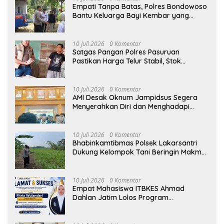
Empati Tanpa Batas, Polres Bondowoso
Bantu Keluarga Bayi Kembar yang
Kehilangan Ibu
10 Juli 2026
0 Komentar
Satgas Pangan Polres Pasuruan
Pastikan Harga Telur Stabil, Stok
Melimpah di Pasar Bangil
10 Juli 2026
0 Komentar
AMI Desak Oknum Jampidsus Segera
Menyerahkan Diri dan Menghadapi
Proses Hukum
10 Juli 2026
0 Komentar
Bhabinkamtibmas Polsek Lakarsantri
Dukung Kelompok Tani Beringin Makmur
Perkuat Ketahanan Pangan Surabaya
10 Juli 2026
0 Komentar
Empat Mahasiswa ITBKES Ahmad
Dahlan Jatim Lolos Program
Internasional di Thailand, Siap
Harumkan Nama Indonesia di Kancah