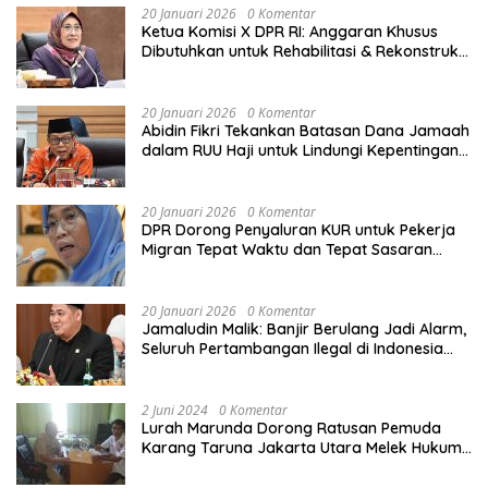
20 Januari 2026
0 Komentar
Ketua Komisi X DPR RI: Anggaran Khusus
Dibutuhkan untuk Rehabilitasi & Rekonstruksi
Sekolah Rusak Akibat Bencana
20 Januari 2026
0 Komentar
Abidin Fikri Tekankan Batasan Dana Jamaah
dalam RUU Haji untuk Lindungi Kepentingan
Calon Haji
20 Januari 2026
0 Komentar
DPR Dorong Penyaluran KUR untuk Pekerja
Migran Tepat Waktu dan Tepat Sasaran
demi Perlindungan Ekonomi PMI
20 Januari 2026
0 Komentar
Jamaludin Malik: Banjir Berulang Jadi Alarm,
Seluruh Pertambangan Ilegal di Indonesia
Harus Ditertibkan
2 Juni 2024
0 Komentar
Lurah Marunda Dorong Ratusan Pemuda
Karang Taruna Jakarta Utara Melek Hukum
Melalui Pelatihan Dasar Paralegal Gratis
Yang Diadakan LBH JSB Indonesia