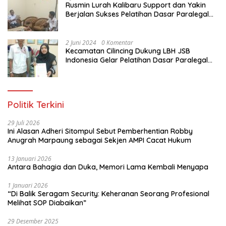
Rusmin Lurah Kalibaru Support dan Yakin
Berjalan Sukses Pelatihan Dasar Paralegal
Gratis Untuk Ratusan Karang Taruna di
Jakarta Utara
2 Juni 2024
0 Komentar
Kecamatan Cilincing Dukung LBH JSB
Indonesia Gelar Pelatihan Dasar Paralegal
Gratis Untuk 150 orang Pemuda Karang
Taruna di Jakarta Utara
Politik Terkini
29 Juli 2026
Ini Alasan Adheri Sitompul Sebut Pemberhentian Robby
Anugrah Marpaung sebagai Sekjen AMPI Cacat Hukum
13 Januari 2026
Antara Bahagia dan Duka, Memori Lama Kembali Menyapa
1 Januari 2026
“Di Balik Seragam Security: Keheranan Seorang Profesional
Melihat SOP Diabaikan”
29 Desember 2025