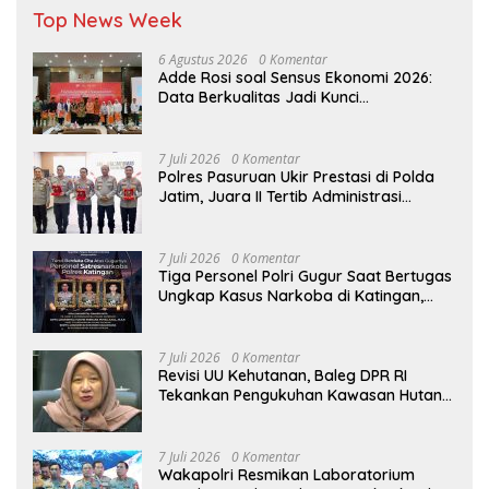
Top News Week
6 Agustus 2026
0 Komentar
Adde Rosi soal Sensus Ekonomi 2026:
Data Berkualitas Jadi Kunci
Pembangunan Indonesia
7 Juli 2026
0 Komentar
Polres Pasuruan Ukir Prestasi di Polda
Jatim, Juara II Tertib Administrasi
Pelaporan DORS Dan Ungkap Kasus
7 Juli 2026
0 Komentar
Tiga Personel Polri Gugur Saat Bertugas
Ungkap Kasus Narkoba di Katingan,
Dianugerahi Kenaikan Pangkat Luar
Biasa Anumerta
7 Juli 2026
0 Komentar
Revisi UU Kehutanan, Baleg DPR RI
Tekankan Pengukuhan Kawasan Hutan
Tak Boleh Dilakukan Sepihak
7 Juli 2026
0 Komentar
Wakapolri Resmikan Laboratorium