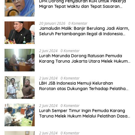
DPR Dorong Penyaluran KUR untuk Pekerja
Migran Tepat Waktu dan Tepat Sasaran
demi Perlindungan Ekonomi PMI
20 Januari 2026
0 Komentar
Jamaludin Malik: Banjir Berulang Jadi Alarm,
Seluruh Pertambangan Ilegal di Indonesia
Harus Ditertibkan
2 Juni 2024
0 Komentar
Lurah Marunda Dorong Ratusan Pemuda
Karang Taruna Jakarta Utara Melek Hukum
Melalui Pelatihan Dasar Paralegal Gratis
Yang Diadakan LBH JSB Indonesia
2 Juni 2024
0 Komentar
LBH JSB Indonesia Memuji Kelurahan
Rorotan atas Dukungan Terhadap Pelatihan
Dasar Paralegal Gratis Untuk 150 orang
Pemuda Karang Taruna di Jakarta Utara
2 Juni 2024
0 Komentar
Lurah Semper Timur Ingin Pemuda Karang
Taruna Melek Hukum Melalui Pelatihan Dasar
Paralegal Gratis Yang Diadakan LBH JSB
Indonesia
2 Juni 2024
0 Komentar