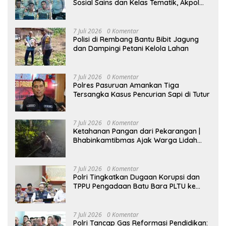
Sosial Sains dan Kelas Tematik, Akpol
Perkuat Scientific Policing
7 Juli 2026
0 Komentar
Polisi di Rembang Bantu Bibit Jagung
dan Dampingi Petani Kelola Lahan
7 Juli 2026
0 Komentar
Polres Pasuruan Amankan Tiga
Tersangka Kasus Pencurian Sapi di Tutur
7 Juli 2026
0 Komentar
Ketahanan Pangan dari Pekarangan |
Bhabinkamtibmas Ajak Warga Lidah
Wetan Budidaya Singkong
7 Juli 2026
0 Komentar
Polri Tingkatkan Dugaan Korupsi dan
TPPU Pengadaan Batu Bara PLTU ke
Tahap Penyidikan, Kerugian Negara
Diindikasikan Capai Rp5 Triliun
7 Juli 2026
0 Komentar
Polri Tancap Gas Reformasi Pendidikan: