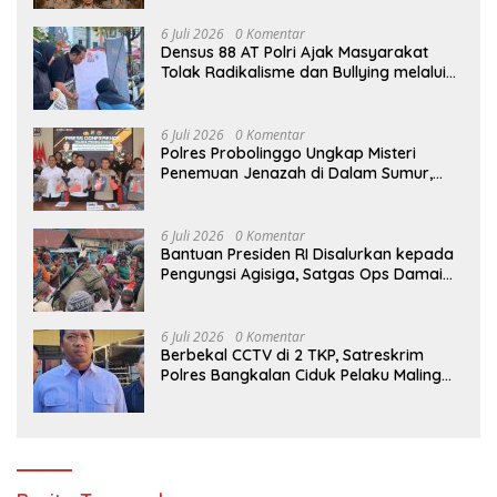
GUGURNYA TIGA PAHLAWAN
PEMBERANTAS NARKOBA DI KATINGAN
6 Juli 2026
0 Komentar
Densus 88 AT Polri Ajak Masyarakat
Tolak Radikalisme dan Bullying melalui
Kampanye Edukasi di Car Free Day
Makassar
6 Juli 2026
0 Komentar
Polres Probolinggo Ungkap Misteri
Penemuan Jenazah di Dalam Sumur,
Dua Tersangka Diamankan
6 Juli 2026
0 Komentar
Bantuan Presiden RI Disalurkan kepada
Pengungsi Agisiga, Satgas Ops Damai
Cartenz Gelar Trauma Healing di Intan
Jaya
6 Juli 2026
0 Komentar
Berbekal CCTV di 2 TKP, Satreskrim
Polres Bangkalan Ciduk Pelaku Maling
Motor Saat Tidur Nyenyak di Sidoarjo