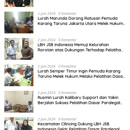
Harus Ditertibkan
2 Juni 2024
0 Komentar
Lurah Marunda Dorong Ratusan Pemuda
Karang Taruna Jakarta Utara Melek Hukum
Melalui Pelatihan Dasar Paralegal Gratis
Yang Diadakan LBH JSB Indonesia
2 Juni 2024
0 Komentar
LBH JSB Indonesia Memuji Kelurahan
Rorotan atas Dukungan Terhadap Pelatihan
Dasar Paralegal Gratis Untuk 150 orang
Pemuda Karang Taruna di Jakarta Utara
2 Juni 2024
0 Komentar
Lurah Semper Timur Ingin Pemuda Karang
Taruna Melek Hukum Melalui Pelatihan Dasar
Paralegal Gratis Yang Diadakan LBH JSB
Indonesia
2 Juni 2024
0 Komentar
Rusmin Lurah Kalibaru Support dan Yakin
Berjalan Sukses Pelatihan Dasar Paralegal
Gratis Untuk Ratusan Karang Taruna di
Jakarta Utara
2 Juni 2024
0 Komentar
Kecamatan Cilincing Dukung LBH JSB
Indonesia Gelar Pelatihan Dasar Paralegal