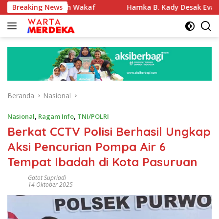
Langsung
 Tanah Wakaf
Breaking News
Hamka B. Kady Desak Evaluasi Permenhub
ke
konten
Beranda
Nasional
Nasional
,
Ragam Info
,
TNI/POLRI
Berkat CCTV Polisi Berhasil Ungkap
Aksi Pencurian Pompa Air 6
Tempat Ibadah di Kota Pasuruan
Gatot Supriadi
14 Oktober 2025