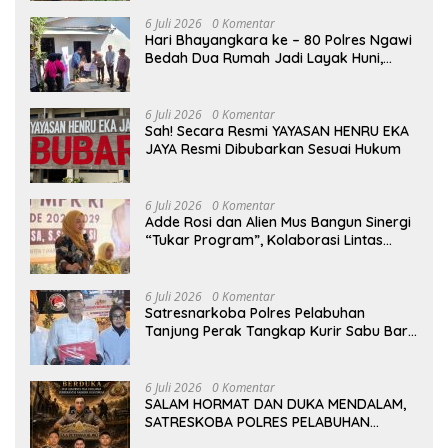
Pangan Nasional
6 Juli 2026
0 Komentar
Hari Bhayangkara ke – 80 Polres Ngawi
Bedah Dua Rumah Jadi Layak Huni,
Hadirkan Senyum dan Harapan Warga
6 Juli 2026
0 Komentar
Sah! Secara Resmi YAYASAN HENRU EKA
JAYA Resmi Dibubarkan Sesuai Hukum
6 Juli 2026
0 Komentar
Adde Rosi dan Alien Mus Bangun Sinergi
“Tukar Program”, Kolaborasi Lintas
Komisi DPR RI untuk Perkuat Pendidikan
dan Pertanian
6 Juli 2026
0 Komentar
Satresnarkoba Polres Pelabuhan
Tanjung Perak Tangkap Kurir Sabu Baru
Dua Pekan Beraksi di Kenjeran
6 Juli 2026
0 Komentar
SALAM HORMAT DAN DUKA MENDALAM,
SATRESKOBA POLRES PELABUHAN
TANJUNG PERAK BERDUKA ATAS