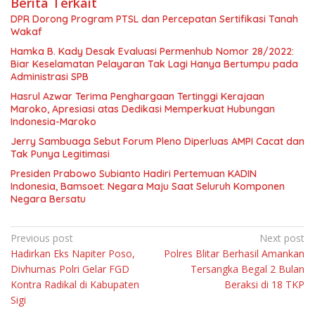
Berita Terkait
DPR Dorong Program PTSL dan Percepatan Sertifikasi Tanah
Wakaf
Hamka B. Kady Desak Evaluasi Permenhub Nomor 28/2022:
Biar Keselamatan Pelayaran Tak Lagi Hanya Bertumpu pada
Administrasi SPB
Hasrul Azwar Terima Penghargaan Tertinggi Kerajaan
Maroko, Apresiasi atas Dedikasi Memperkuat Hubungan
Indonesia-Maroko
Jerry Sambuaga Sebut Forum Pleno Diperluas AMPI Cacat dan
Tak Punya Legitimasi
Presiden Prabowo Subianto Hadiri Pertemuan KADIN
Indonesia, Bamsoet: Negara Maju Saat Seluruh Komponen
Negara Bersatu
Navigasi
Previous post
Next post
Hadirkan Eks Napiter Poso,
Polres Blitar Berhasil Amankan
pos
Divhumas Polri Gelar FGD
Tersangka Begal 2 Bulan
Kontra Radikal di Kabupaten
Beraksi di 18 TKP
Sigi