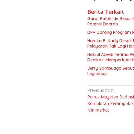
Berita Terkait
Garut Butuh Ide Besar 
Potensi Daerah
DPR Dorong Program PT
Hamka B. Kady Desak 
Pelayaran Tak Lagi Ha
Hasrul Azwar Terima P
Dedikasi Memperkuat 
Jerry Sambuaga Sebut 
Legitimasi
Navigasi
Previous post
Polres Magetan Berhas
pos
Komplotan Perampok Sp
Minimarket