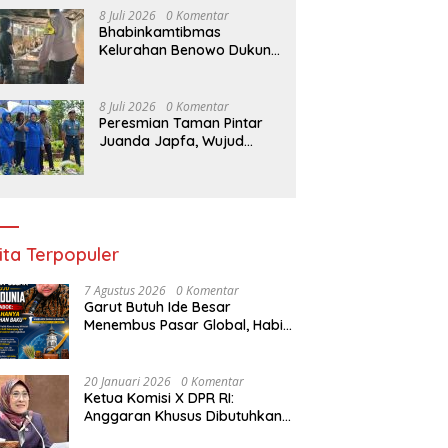
8 Juli 2026
0 Komentar
Bhabinkamtibmas
Kelurahan Benowo Dukung
Program Ketahanan
Pangan Melalui Sambang
Peternak Sapi
8 Juli 2026
0 Komentar
Peresmian Taman Pintar
Juanda Japfa, Wujud
Kolaborasi Hadirkan
Sarana Edukasi Inspiratif
ita Terpopuler
7 Agustus 2026
0 Komentar
Garut Butuh Ide Besar
Menembus Pasar Global, Habib
Aboe Dorong Hilirisasi Potensi
Daerah
20 Januari 2026
0 Komentar
Ketua Komisi X DPR RI:
Anggaran Khusus Dibutuhkan
untuk Rehabilitasi &