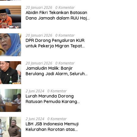
Rekonstruksi Sekolah Rusak
Akibat Bencana
20 Januari 2026
0 Komentar
Abidin Fikri Tekankan Batasan
Dana Jamaah dalam RUU Haji
untuk Lindungi Kepentingan
Calon Haji
20 Januari 2026
0 Komentar
DPR Dorong Penyaluran KUR
untuk Pekerja Migran Tepat
Waktu dan Tepat Sasaran
demi Perlindungan Ekonomi
PMI
20 Januari 2026
0 Komentar
Jamaludin Malik: Banjir
Berulang Jadi Alarm, Seluruh
Pertambangan Ilegal di
Indonesia Harus Ditertibkan
2 Juni 2024
0 Komentar
Lurah Marunda Dorong
Ratusan Pemuda Karang
Taruna Jakarta Utara Melek
Hukum Melalui Pelatihan Dasar
Paralegal Gratis Yang
2 Juni 2024
0 Komentar
Diadakan LBH JSB Indonesia
LBH JSB Indonesia Memuji
Kelurahan Rorotan atas
Dukungan Terhadap Pelatihan