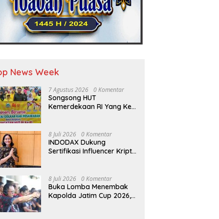
op News Week
7 Agustus 2026
0 Komentar
Songsong HUT
Kemerdekaan RI Yang Ke-
81 DPD Golkar Pesawaran
Adakan Acara Bertema
“Senam Bersama Golkar”
8 Juli 2026
0 Komentar
INDODAX Dukung
Sertifikasi Influencer Kripto
Jadi Langkah Positif untuk
Bangun Ekosistem yang
Lebih Sehat
8 Juli 2026
0 Komentar
Buka Lomba Menembak
Kapolda Jatim Cup 2026,
Irjen Pol Nanang Avianto
Tekankan Profesionalisme