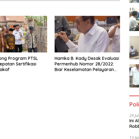
ong Program PTSL
Hamka B. Kady Desak Evaluasi
epatan Sertifikasi
Permenhub Nomor 28/2022:
akaf
Biar Keselamatan Pelayaran
Tak Lagi Hanya Bertumpu
pada Administrasi SPB
Poli
29 Ju
Ini 
Robb
Cac
13 Ja