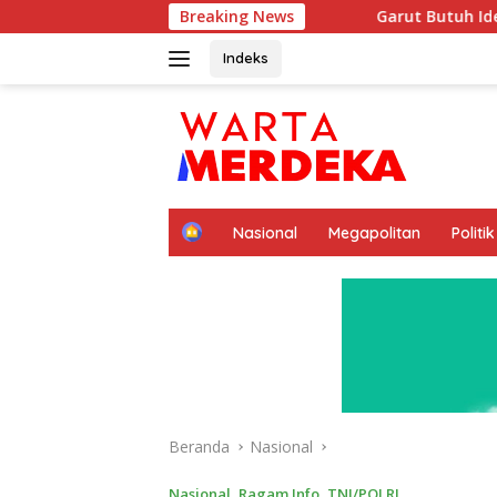
Langsung
Breaking News
Garut Butuh Ide Besar Menembus Pasa
ke
konten
Indeks
H
Nasional
Megapolitan
Politik
o
m
e
Beranda
Nasional
Nasional
,
Ragam Info
,
TNI/POLRI