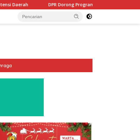
DPR Dorong Program PTSL dan Percepatan Sertifikasi Tanah 
hraga