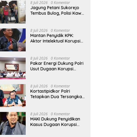
Penggunaan Senjata Api
8 Juli 2026
0 Komentar
Jagung Petani Sukorejo
Tembus Bulog, Polisi Kawal
Pengiriman Hasil Panen
8 Juli 2026
0 Komentar
Mantan Penyidik KPK:
Aktor Intelektual Korupsi
Suplai Batu Bara Pemicu
Blackout Listrik Harus
Ditangkap
8 Juli 2026
0 Komentar
Pakar Energi Dukung Polri
Usut Dugaan Korupsi
Pasokan Batu Bara PLTU
yang Ditaksir Rugikan
Negara Rp5 Triliun
8 Juli 2026
0 Komentar
Kortastipidkor Polri
Tetapkan Dua Tersangka
Korupsi Proyek
Modernisasi Pabrik Gula
Assembagoes
8 Juli 2026
0 Komentar
MAKI Dukung Penyidikan
Kasus Dugaan Korupsi
Pasokan Batu Bara yang
Diusut Kortastipidkor Polri