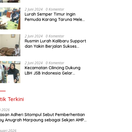
Dasar Paralegal Gratis Untuk
150 orang Pemuda Karang
2 Juni 2024
0 Komentar
Taruna di Jakarta Utara
Lurah Semper Timur Ingin
Pemuda Karang Taruna Melek
Hukum Melalui Pelatihan Dasar
Paralegal Gratis Yang
Diadakan LBH JSB Indonesia
2 Juni 2024
0 Komentar
Rusmin Lurah Kalibaru Support
dan Yakin Berjalan Sukses
Pelatihan Dasar Paralegal
Gratis Untuk Ratusan Karang
Taruna di Jakarta Utara
2 Juni 2024
0 Komentar
Kecamatan Cilincing Dukung
LBH JSB Indonesia Gelar
Pelatihan Dasar Paralegal
Gratis Untuk 150 orang
Pemuda Karang Taruna di
Jakarta Utara
tik Terkini
li 2026
Alasan Adheri Sitompul Sebut Pemberhentian
y Anugrah Marpaung sebagai Sekjen AMPI
at Hukum
nuari 2026