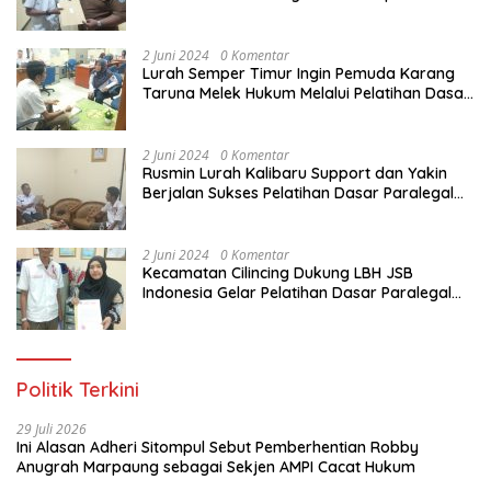
Dasar Paralegal Gratis Untuk 150 orang
Pemuda Karang Taruna di Jakarta Utara
2 Juni 2024
0 Komentar
Lurah Semper Timur Ingin Pemuda Karang
Taruna Melek Hukum Melalui Pelatihan Dasar
Paralegal Gratis Yang Diadakan LBH JSB
Indonesia
2 Juni 2024
0 Komentar
Rusmin Lurah Kalibaru Support dan Yakin
Berjalan Sukses Pelatihan Dasar Paralegal
Gratis Untuk Ratusan Karang Taruna di
Jakarta Utara
2 Juni 2024
0 Komentar
Kecamatan Cilincing Dukung LBH JSB
Indonesia Gelar Pelatihan Dasar Paralegal
Gratis Untuk 150 orang Pemuda Karang
Taruna di Jakarta Utara
Politik Terkini
29 Juli 2026
Ini Alasan Adheri Sitompul Sebut Pemberhentian Robby
Anugrah Marpaung sebagai Sekjen AMPI Cacat Hukum