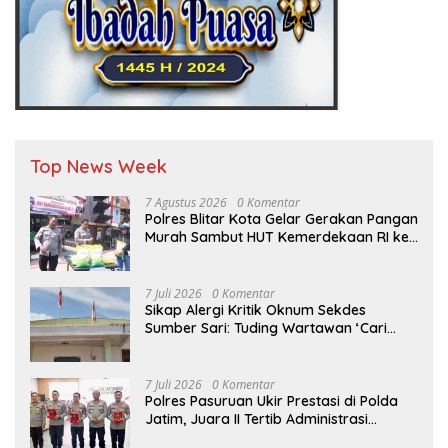
Top News Week
7 Agustus 2026
0 Komentar
Polres Blitar Kota Gelar Gerakan Pangan
Murah Sambut HUT Kemerdekaan RI ke-
81
7 Juli 2026
0 Komentar
Sikap Alergi Kritik Oknum Sekdes
Sumber Sari: Tuding Wartawan ‘Cari
Kesalahan’ Saat Dipertanyakan Soal
Bendera Lusuh dan Layanan PATEN
CETAR yang Diduga Mandek
7 Juli 2026
0 Komentar
Polres Pasuruan Ukir Prestasi di Polda
Jatim, Juara II Tertib Administrasi
Pelaporan DORS Dan Ungkap Kasus