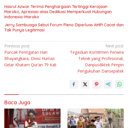
Hasrul Azwar Terima Penghargaan Tertinggi Kerajaan
Maroko, Apresiasi atas Dedikasi Memperkuat Hubungan
Indonesia-Maroko
Jerry Sambuaga Sebut Forum Pleno Diperluas AMPI Cacat dan
Tak Punya Legitimasi
Navigasi
Previous post
Next post
Puncak Peringatan Hari
Tegaskan Komitmen Perwira
pos
Bhayangkara, Divisi Humas
Teknik yang Profesional,
Gelar Khatam Qur’an 79 Kali
Danpusdiktek Pimpin
Pengukuhan Dansepatek
Baca Juga