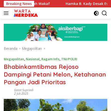
Langsung
asi Tanah Wakaf
Breaking News
Hamka B. Kady Desak Evaluasi Permen
ke
konten
Beranda
Megapolitan
Megapolitan
,
Nasional
,
Ragam Info
,
TNI/POLRI
Bhabinkamtibmas Rejoso
Dampingi Petani Melon, Ketahanan
Pangan Jadi Prioritas
Gatot Supriadi
2 Juli 2025