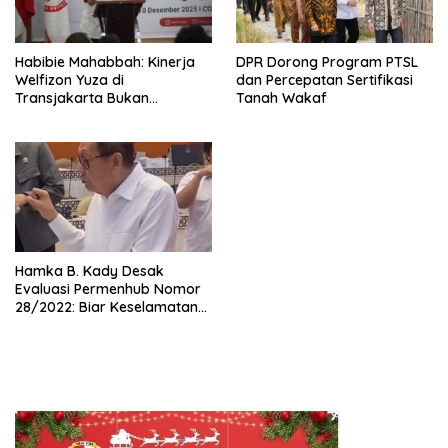
Habibie Mahabbah: Kinerja
DPR Dorong Program PTSL
Welfizon Yuza di
dan Percepatan Sertifikasi
Transjakarta Bukan
Tanah Wakaf
Kebetulan, Sejak Dulu Sudah
Berprestasi
Hamka B. Kady Desak
Evaluasi Permenhub Nomor
28/2022: Biar Keselamatan
Pelayaran Tak Lagi Hanya
Bertumpu pada Administrasi
SPB