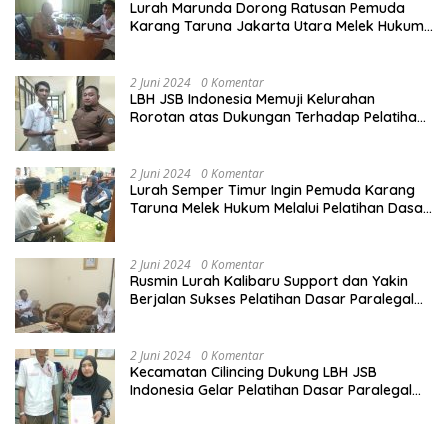
Lurah Marunda Dorong Ratusan Pemuda
Karang Taruna Jakarta Utara Melek Hukum
Melalui Pelatihan Dasar Paralegal Gratis
Yang Diadakan LBH JSB Indonesia
2 Juni 2024
0 Komentar
LBH JSB Indonesia Memuji Kelurahan
Rorotan atas Dukungan Terhadap Pelatihan
Dasar Paralegal Gratis Untuk 150 orang
Pemuda Karang Taruna di Jakarta Utara
2 Juni 2024
0 Komentar
Lurah Semper Timur Ingin Pemuda Karang
Taruna Melek Hukum Melalui Pelatihan Dasar
Paralegal Gratis Yang Diadakan LBH JSB
Indonesia
2 Juni 2024
0 Komentar
Rusmin Lurah Kalibaru Support dan Yakin
Berjalan Sukses Pelatihan Dasar Paralegal
Gratis Untuk Ratusan Karang Taruna di
Jakarta Utara
2 Juni 2024
0 Komentar
Kecamatan Cilincing Dukung LBH JSB
Indonesia Gelar Pelatihan Dasar Paralegal
Gratis Untuk 150 orang Pemuda Karang
Taruna di Jakarta Utara