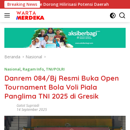
Langsung
 Aboe Dorong Hilirisasi Potensi Daerah
Breaking News
DPR Dorong Pro
ke
konten
Beranda
Nasional
Nasional
,
Ragam Info
,
TNI/POLRI
Danrem 084/Bj Resmi Buka Open
Tournament Bola Voli Piala
Panglima TNI 2025 di Gresik
Gatot Supriadi
14 September 2025