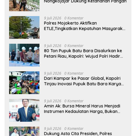
Nongkojajar Dukung Ketahanan Pangan
9 Juli 2026
0 Komentar
Polres Mojokerto Aktifkan
ETLE,Tingkatkan Kepatuhan Masyarakat
Dalam Berkendara
9 Juli 2026
0 Komentar
80 Ton Pupuk Batu Bara Disalurkan ke
Petani Riau, Kapolri: Wujud Polri Hadir
untuk Masyarakat
9 Juli 2026
0 Komentar
Dari Kampar ke Pasar Global, Kapolri
Tinjau Inovasi Pupuk Batu Bara Karya
Anak Bangsa
9 Juli 2026
0 Komentar
Amin Ak: Bursa Mineral Harus Menjadi
Instrumen Kedaulatan Harga, Bukan
Sekadar Lembaga Baru
9 Juli 2026
0 Komentar
Dukung Asta Cita Presiden, Polres