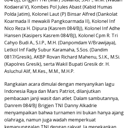
Kodaeral V), Kombes Pol Jules Abast (Kabid Humas
Polda Jatim), Kolonel Laut (P) Binsar Alfred (Dankolat
Koarmada II mewakili Pangkoarmada II), Kolonel Inf
Nico Reza H. Dipura (Kasrem 084/BJ), Kolonel Inf Adhe
Hansen (Kasipers Kasrem 084/BJ), Kolonel Cpm R. Tri
Cahyo Budi A., S.I.P., M.H. (Danpomdam V/Brawijaya),
Letkol Inf Fadly Subur Karamaha, S.Sos. (Dandim
0817/Gresik), AKBP Rovan Richard Mahenu, S.I.K., M.Si.
(Kapolres Gresik), serta Wakil Bupati Gresik dr. H.
Asluchul Alif, M.Kes., M.M., M.H.P.
Rangkaian acara dimulai dengan menyanyikan lagu
Indonesia Raya dan Mars Patriot, dilanjutkan
pembacaan janji wasit dan atlet. Dalam sambutannya,
Danrem 084/BJ Brigjen TNI Danny Alkadrie
menyampaikan bahwa turnamen ini bukan hanya ajang
olahraga, namun juga wadah memperkuat
kemanunggalan TNI dengan rakyat. Ia menekankan