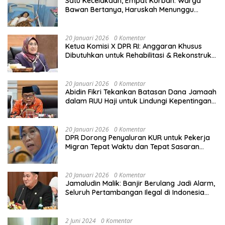
Satu Kecelakaan, Empat Korban: Warga
Bawan Bertanya, Haruskah Menunggu
Tragedi Berikutnya untuk Mendapat Lampu
Jalan?
20 Januari 2026
0 Komentar
Ketua Komisi X DPR RI: Anggaran Khusus
Dibutuhkan untuk Rehabilitasi & Rekonstruksi
Sekolah Rusak Akibat Bencana
20 Januari 2026
0 Komentar
Abidin Fikri Tekankan Batasan Dana Jamaah
dalam RUU Haji untuk Lindungi Kepentingan
Calon Haji
20 Januari 2026
0 Komentar
DPR Dorong Penyaluran KUR untuk Pekerja
Migran Tepat Waktu dan Tepat Sasaran
demi Perlindungan Ekonomi PMI
20 Januari 2026
0 Komentar
Jamaludin Malik: Banjir Berulang Jadi Alarm,
Seluruh Pertambangan Ilegal di Indonesia
Harus Ditertibkan
2 Juni 2024
0 Komentar