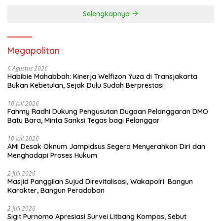
Gudang Ketahanan Pangan Polri,
penyelenggaraan Satuan Pelayanan
Selengkapnya
Pemenuhan Gizi (SPPG), pelayanan
kesehatan gratis, hingga pembangunan
Jembatan Merah Putih Presisi. Selain itu,
Polri terus memperkuat ketahanan
Megapolitan
energi nasional melalui penegakan
hukum di sektor minyak dan gas,
6 Agustus 2026
pertambangan, serta ketenagalistrikan,
Habibie Mahabbah: Kinerja Welfizon Yuza di Transjakarta
disertai pengamanan objek vital
Bukan Kebetulan, Sejak Dulu Sudah Berprestasi
nasional dan distribusi energi. Upaya
lainnya diwujudkan melalui perlindungan
10 Juli 2026
hak-hak pekerja melalui Desk
Fahmy Radhi Dukung Pengusutan Dugaan Pelanggaran DMO
Ketenagakerjaan Polri serta
Batu Bara, Minta Sanksi Tegas bagi Pelanggar
peningkatan kualitas sumber daya
manusia melalui pendirian SMA Kemala
10 Juli 2026
Taruna Bhayangkara. “Seluruh upaya
AMI Desak Oknum Jampidsus Segera Menyerahkan Diri dan
tersebut merupakan wujud dukungan
Menghadapi Proses Hukum
Polri dalam memperkuat ketahanan
pangan dan energi, meningkatkan
2 Juli 2026
kualitas kesehatan dan gizi masyarakat,
Masjid Panggilan Sujud Direvitalisasi, Wakapolri: Bangun
memperluas akses infrastruktur, serta
Karakter, Bangun Peradaban
mempersiapkan generasi muda yang
unggul,” tutup Wakapolri saat
2 Juli 2026
Sigit Purnomo Apresiasi Survei Litbang Kompas, Sebut
membacakan amanat Kapolri. Melalui