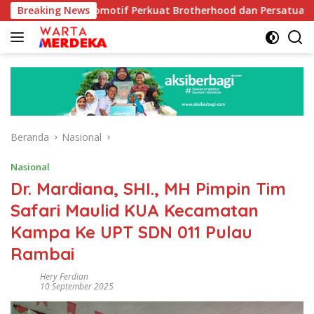
Langsung
Otomotif Perkuat Brotherhood dan Persatuan Bangsa di Tengah
Breaking News
ke
konten
Beranda
Nasional
Nasional
Dr. Mardiana, SHI., MH Pimpin Tim
Safari Maulid KUA Kecamatan
Kampa Ke UPT SDN 011 Pulau
Rambai
Hery Ferdian
10 September 2025