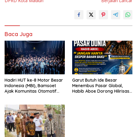
DPRD Kota Madiun
Berjalan Lancar
Baca Juga
Hadiri HUT ke-8 Motor Besar
Garut Butuh Ide Besar
Indonesia (MBI), Bamsoet
Menembus Pasar Global,
Ajak Komunitas Otomotif
Habib Aboe Dorong Hilirisasi
Perkuat Brotherhood dan
Potensi Daerah
Persatuan Bangsa di Tengah
Derasnya Provokasi Pecah
Belah Bangsa