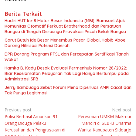
Berita Terkait
Hadiri HUT ke-8 Motor Besar Indonesia (MBI), Bamsoet Ajak
Komunitas Otomotif Perkuat Brotherhood dan Persatuan
Bangsa di Tengah Derasnya Provokasi Pecah Belah Bangsa
Garut Butuh Ide Besar Menembus Pasar Global, Habib Aboe
Dorong Hilirisasi Potensi Daerah
DPR Dorong Program PTSL dan Percepatan Sertifikasi Tanah
Wakaf
Hamka B. Kady Desak Evaluasi Permenhub Nomor 28/2022:
Biar Keselamatan Pelayaran Tak Lagi Hanya Bertumpu pada
Administrasi SPB
Jerry Sambuaga Sebut Forum Pleno Diperluas AMPI Cacat dan
Tak Punya Legitimasi
Navigasi
Previous post
Next post
Polisi Berhasil Amankan 91
Peresmian UMKM Makmur
pos
Orang Diduga Pelaku
Mandiri di SLB-B Dharma
Kerusuhan dan Pengrusakan di
Wanita Kabupaten Sidoarjo