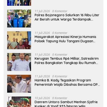
Kamtibmas dan Aktif Laporkan
Gangguan Ke 110
11 Juli 2026
0 Komentar
Polres Bojonegoro Salurkan 16 Ribu Liter
Air Bersih untuk Warga Terdampak
Kemarau di Ngambon
11 Juli 2026
0 Komentar
Masyarakat Apresiasi Kinerja Humanis
Polsek Tapung Hulu Tangani Dugaan
Kasus Curat di Desa Intan Jaya
11 Juli 2026
0 Komentar
Kerugian Tembus Rp6 Milliar, Satreskrim
Polres Bangkalan Tangkap Ibu Rumah
Tangga Pelaku Arisan Bodong
11 Juli 2026
0 Komentar
Hamka B. Kady Tegaskan Program
Pemerintah Wajib Dibahas Bersama DPR
Sebelum Masuk Tahap Penganggaran
10 Juli 2026
0 Komentar
Danrem Untoro Sambut Menhan Sjafrie
Kunker di Yonif 933/Macan Wilis