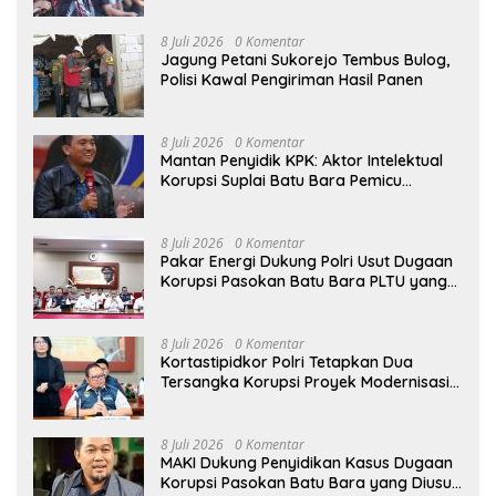
Senjata Api
8 Juli 2026
0 Komentar
Jagung Petani Sukorejo Tembus Bulog,
Polisi Kawal Pengiriman Hasil Panen
8 Juli 2026
0 Komentar
Mantan Penyidik KPK: Aktor Intelektual
Korupsi Suplai Batu Bara Pemicu
Blackout Listrik Harus Ditangkap
8 Juli 2026
0 Komentar
Pakar Energi Dukung Polri Usut Dugaan
Korupsi Pasokan Batu Bara PLTU yang
Ditaksir Rugikan Negara Rp5 Triliun
8 Juli 2026
0 Komentar
Kortastipidkor Polri Tetapkan Dua
Tersangka Korupsi Proyek Modernisasi
Pabrik Gula Assembagoes
8 Juli 2026
0 Komentar
MAKI Dukung Penyidikan Kasus Dugaan
Korupsi Pasokan Batu Bara yang Diusut