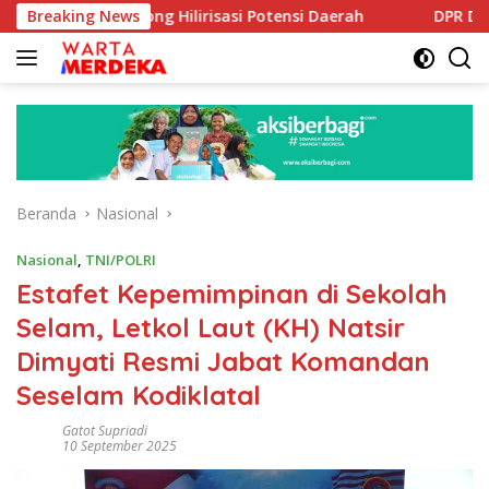
Langsung
 Dorong Hilirisasi Potensi Daerah
Breaking News
DPR Dorong Program 
ke
konten
Beranda
Nasional
Nasional
,
TNI/POLRI
Estafet Kepemimpinan di Sekolah
Selam, Letkol Laut (KH) Natsir
Dimyati Resmi Jabat Komandan
Seselam Kodiklatal
Gatot Supriadi
10 September 2025