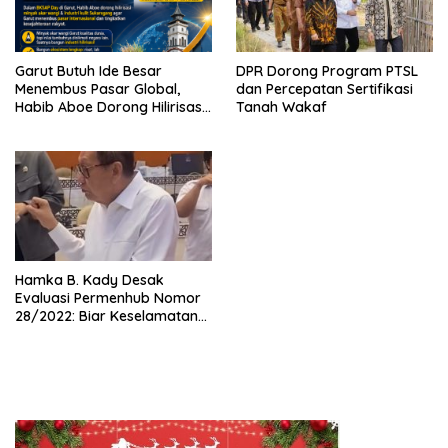
Garut Butuh Ide Besar
DPR Dorong Program PTSL
Menembus Pasar Global,
dan Percepatan Sertifikasi
Habib Aboe Dorong Hilirisasi
Tanah Wakaf
Potensi Daerah
Hamka B. Kady Desak
Evaluasi Permenhub Nomor
28/2022: Biar Keselamatan
Pelayaran Tak Lagi Hanya
Bertumpu pada Administrasi
SPB