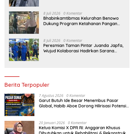
Kortastipidkor Polri
8 Juli 2026
0 Komentar
Bhabinkamtibmas Kelurahan Benowo
Dukung Program Ketahanan Pangan
Melalui Sambang Peternak Sapi
8 Juli 2026
0 Komentar
Peresmian Taman Pintar Juanda Japfa,
Wujud Kolaborasi Hadirkan Sarana
Edukasi Inspiratif
Berita Terpopuler
7 Agustus 2026
0 Komentar
Garut Butuh Ide Besar Menembus Pasar
Global, Habib Aboe Dorong Hilirisasi Potensi
Daerah
20 Januari 2026
0 Komentar
Ketua Komisi X DPR RI: Anggaran Khusus
Dibutuhkan untuk Rehabilitasi & Rekonstruksi