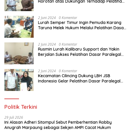
Rorotan atas Dukungan Terhadap Pelatihan
Dasar Paralegal Gratis Untuk 150 orang
Pemuda Karang Taruna di Jakarta Utara
2 Juni 2024
0 Komentar
Lurah Semper Timur Ingin Pemuda Karang
Taruna Melek Hukum Melalui Pelatihan Dasar
Paralegal Gratis Yang Diadakan LBH JSB
Indonesia
2 Juni 2024
0 Komentar
Rusmin Lurah Kalibaru Support dan Yakin
Berjalan Sukses Pelatihan Dasar Paralegal
Gratis Untuk Ratusan Karang Taruna di
Jakarta Utara
2 Juni 2024
0 Komentar
Kecamatan Cilincing Dukung LBH JSB
Indonesia Gelar Pelatihan Dasar Paralegal
Gratis Untuk 150 orang Pemuda Karang
Taruna di Jakarta Utara
Politik Terkini
29 Juli 2026
Ini Alasan Adheri Sitompul Sebut Pemberhentian Robby
Anugrah Marpaung sebagai Sekjen AMPI Cacat Hukum