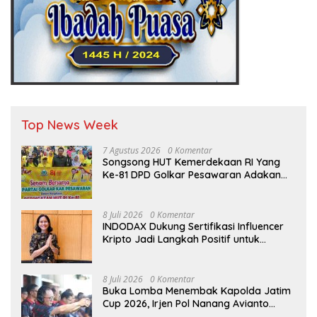
Top News Week
7 Agustus 2026
0 Komentar
Songsong HUT Kemerdekaan RI Yang
Ke-81 DPD Golkar Pesawaran Adakan
Acara Bertema “Senam Bersama
Golkar”
8 Juli 2026
0 Komentar
INDODAX Dukung Sertifikasi Influencer
Kripto Jadi Langkah Positif untuk
Bangun Ekosistem yang Lebih Sehat
8 Juli 2026
0 Komentar
Buka Lomba Menembak Kapolda Jatim
Cup 2026, Irjen Pol Nanang Avianto
Tekankan Profesionalisme Penggunaan