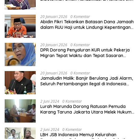
Sekolah Rusak Akibat Bencana
20 Januari 2026
0 Komentar
Abidin Fikri Tekankan Batasan Dana Jamaah
dalam RUU Haji untuk Lindungi Kepentingan
Calon Haji
20 Januari 2026
0 Komentar
DPR Dorong Penyaluran KUR untuk Pekerja
Migran Tepat Waktu dan Tepat Sasaran
demi Perlindungan Ekonomi PMI
20 Januari 2026
0 Komentar
Jamaludin Malik: Banjir Berulang Jadi Alarm,
Seluruh Pertambangan Ilegal di Indonesia
Harus Ditertibkan
2 Juni 2024
0 Komentar
Lurah Marunda Dorong Ratusan Pemuda
Karang Taruna Jakarta Utara Melek Hukum
Melalui Pelatihan Dasar Paralegal Gratis
Yang Diadakan LBH JSB Indonesia
2 Juni 2024
0 Komentar
LBH JSB Indonesia Memuji Kelurahan