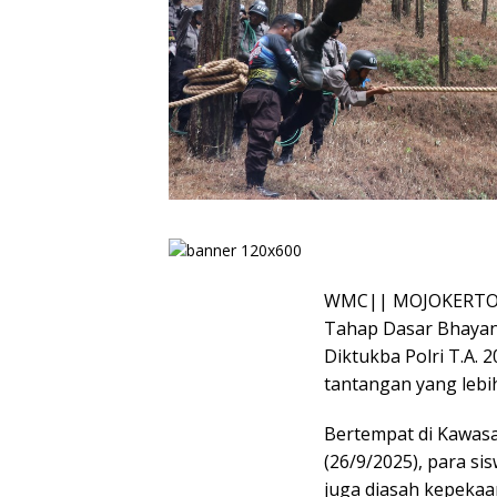
WMC|| MOJOKERTO –
Tahap Dasar Bhayan
Diktukba Polri T.A.
tantangan yang leb
Bertempat di Kawasa
(26/9/2025), para sis
juga diasah kepekaan