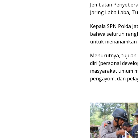
Jembatan Penyeber
Jaring Laba Laba, T
​Kepala SPN Polda Ja
bahwa seluruh rangk
untuk menanamkan 
Menurutnya, tujua
diri (personal develo
masyarakat umum men
pengayom, dan pela