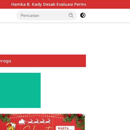
k Evaluasi Permenhub Nomor 28/2022: Biar Keselamatan Pelay
hraga