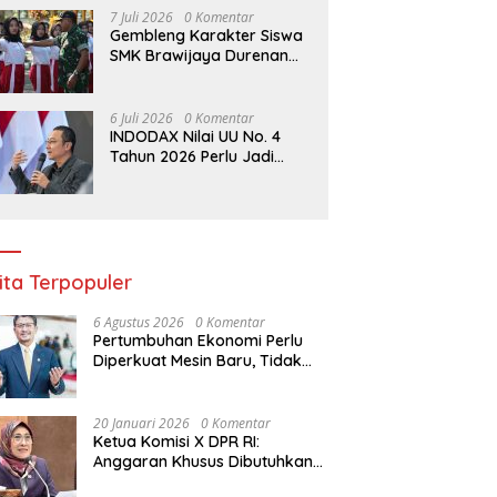
Berlaku 2027
7 Juli 2026
0 Komentar
Gembleng Karakter Siswa
SMK Brawijaya Durenan
Lewat Program
Ketarunaan
6 Juli 2026
0 Komentar
INDODAX Nilai UU No. 4
Tahun 2026 Perlu Jadi
Momentum Memperkuat
Kedaulatan Ekosistem
Kripto Indonesia
ita Terpopuler
6 Agustus 2026
0 Komentar
Pertumbuhan Ekonomi Perlu
Diperkuat Mesin Baru, Tidak
Bisa Hanya Bertumpu pada
Konsumsi
20 Januari 2026
0 Komentar
Ketua Komisi X DPR RI:
Anggaran Khusus Dibutuhkan
untuk Rehabilitasi &