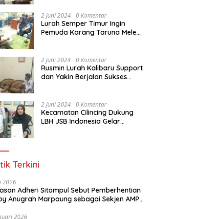
Dasar Paralegal Gratis Untuk
150 orang Pemuda Karang
2 Juni 2024
0 Komentar
Taruna di Jakarta Utara
Lurah Semper Timur Ingin
Pemuda Karang Taruna Melek
Hukum Melalui Pelatihan Dasar
Paralegal Gratis Yang
Diadakan LBH JSB Indonesia
2 Juni 2024
0 Komentar
Rusmin Lurah Kalibaru Support
dan Yakin Berjalan Sukses
Pelatihan Dasar Paralegal
Gratis Untuk Ratusan Karang
Taruna di Jakarta Utara
2 Juni 2024
0 Komentar
Kecamatan Cilincing Dukung
LBH JSB Indonesia Gelar
Pelatihan Dasar Paralegal
Gratis Untuk 150 orang
Pemuda Karang Taruna di
Jakarta Utara
tik Terkini
li 2026
Alasan Adheri Sitompul Sebut Pemberhentian
y Anugrah Marpaung sebagai Sekjen AMPI
at Hukum
nuari 2026