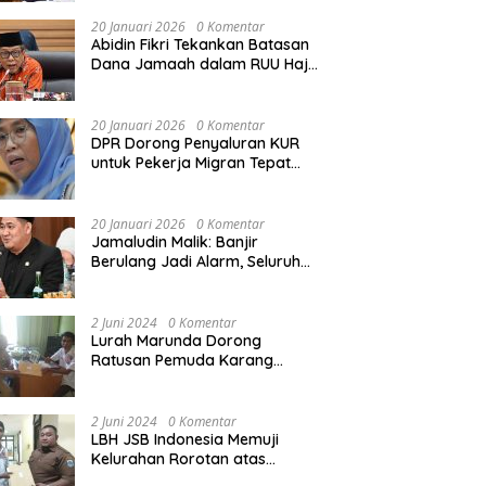
Rekonstruksi Sekolah Rusak
Akibat Bencana
20 Januari 2026
0 Komentar
Abidin Fikri Tekankan Batasan
Dana Jamaah dalam RUU Haji
untuk Lindungi Kepentingan
Calon Haji
20 Januari 2026
0 Komentar
DPR Dorong Penyaluran KUR
untuk Pekerja Migran Tepat
Waktu dan Tepat Sasaran
demi Perlindungan Ekonomi
PMI
20 Januari 2026
0 Komentar
Jamaludin Malik: Banjir
Berulang Jadi Alarm, Seluruh
Pertambangan Ilegal di
Indonesia Harus Ditertibkan
2 Juni 2024
0 Komentar
Lurah Marunda Dorong
Ratusan Pemuda Karang
Taruna Jakarta Utara Melek
Hukum Melalui Pelatihan Dasar
Paralegal Gratis Yang
2 Juni 2024
0 Komentar
Diadakan LBH JSB Indonesia
LBH JSB Indonesia Memuji
Kelurahan Rorotan atas
Dukungan Terhadap Pelatihan