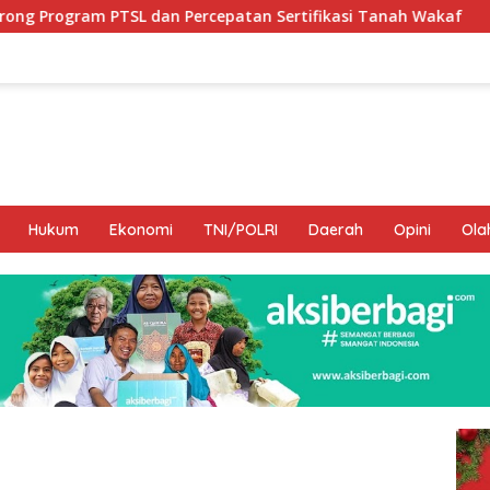
rcepatan Sertifikasi Tanah Wakaf
Hamka B. Kady Desa
Hukum
Ekonomi
TNI/POLRI
Daerah
Opini
Ola