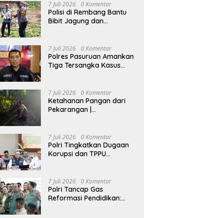
7 Juli 2026
0 Komentar
Polisi di Rembang Bantu
Bibit Jagung dan
Dampingi Petani Kelola
Lahan
7 Juli 2026
0 Komentar
Polres Pasuruan Amankan
Tiga Tersangka Kasus
Pencurian Sapi di Tutur
7 Juli 2026
0 Komentar
Ketahanan Pangan dari
Pekarangan |
Bhabinkamtibmas Ajak
Warga Lidah Wetan
Budidaya Singkong
7 Juli 2026
0 Komentar
Polri Tingkatkan Dugaan
Korupsi dan TPPU
Pengadaan Batu Bara
PLTU ke Tahap Penyidikan,
Kerugian Negara
7 Juli 2026
0 Komentar
Diindikasikan Capai Rp5
Polri Tancap Gas
Triliun
Reformasi Pendidikan:
Kurikulum Berbasis HAM,
AI, dan Big Data Siap