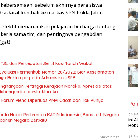
kebersamaan, sebelum akhirnya para siswa
isi darat kembali ke markas SPN Polda Jatim.
ra efektif menanamkan pelajaran berharga tentang
, kerja sama tim, dan pentingnya pengabdian
(gat)
SL dan Percepatan Sertifikasi Tanah Wakaf
Evaluasi Permenhub Nomor 28/2022: Biar Keselamatan
nya Bertumpu pada Administrasi SPB
enghargaan Tertinggi Kerajaan Maroko, Apresiasi atas
Hubungan Indonesia-Maroko
Forum Pleno Diperluas AMPI Cacat dan Tak Punya
Poli
anto Hadiri Pertemuan KADIN Indonesia, Bamsoet: Negara
29 Ju
Ini 
mponen Negara Bersatu
Robb
Cac
13 Ja
Next post