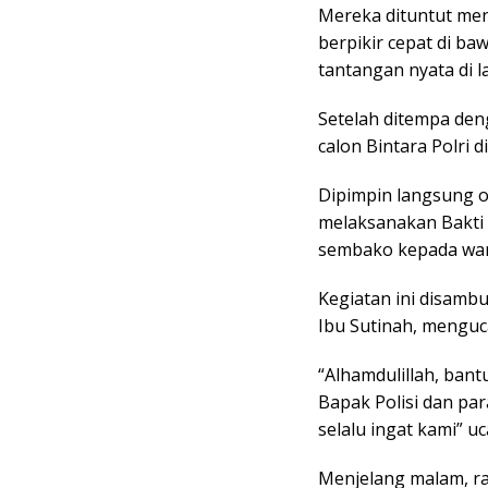
Mereka dituntut men
berpikir cepat di b
tantangan nyata di 
​Setelah ditempa den
calon Bintara Polri d
Dipimpin langsung o
melaksanakan Bakti
sembako kepada war
​Kegiatan ini disamb
Ibu Sutinah, menguc
“Alhamdulillah, bant
Bapak Polisi dan par
selalu ingat kami” u
​Menjelang malam, ra