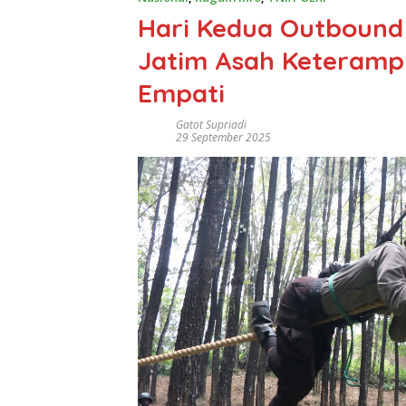
Hari Kedua Outbound 
Jatim Asah Keterampi
Empati
Gatot Supriadi
29 September 2025