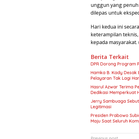
unggun yang penuh 
dilepas untuk eksped
Hari kedua ini seca
keterampilan teknis
kepada masyarakat. 
Berita Terkait
DPR Dorong Program PT
Hamka B. Kady Desak 
Pelayaran Tak Lagi Ha
Hasrul Azwar Terima P
Dedikasi Memperkuat 
Jerry Sambuaga Sebut 
Legitimasi
Presiden Prabowo Subi
Maju Saat Seluruh Ko
Navigasi
Previous post