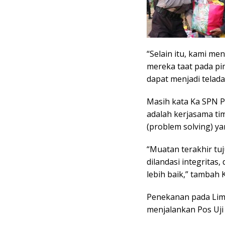
​“Selain itu, kami m
mereka taat pada pi
dapat menjadi telada
Masih kata Ka SPN Po
adalah kerjasama t
(problem solving) ya
“Muatan terakhir tu
dilandasi integritas
lebih baik,” tambah
​Penekanan pada Lima
menjalankan Pos Uji