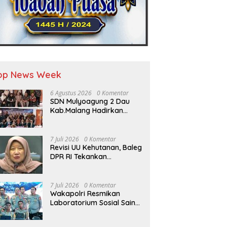
op News Week
6 Agustus 2026
0 Komentar
SDN Mulyoagung 2 Dau
Kab.Malang Hadirkan
International Education
Program, Bangun
Wawasan Global Siswa
7 Juli 2026
0 Komentar
melalui Kolaborasi
Revisi UU Kehutanan, Baleg
Internasional
DPR RI Tekankan
Pengukuhan Kawasan
Hutan Tak Boleh Dilakukan
Sepihak
7 Juli 2026
0 Komentar
Wakapolri Resmikan
Laboratorium Sosial Sains
dan Kelas Tematik, Akpol
Perkuat Scientific Policing