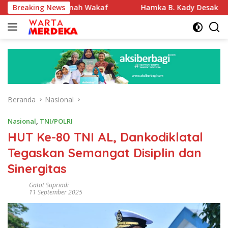
Langsung
kasi Tanah Wakaf
Breaking News
Hamka B. Kady Desak Evaluasi Perme
ke
konten
Beranda
Nasional
Nasional
,
TNI/POLRI
HUT Ke-80 TNI AL, Dankodiklatal
Tegaskan Semangat Disiplin dan
Sinergitas
Gatot Supriadi
11 September 2025