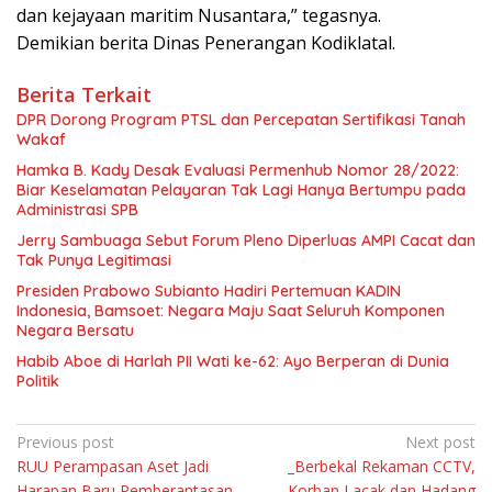
dan kejayaan maritim Nusantara,” tegasnya.
Demikian berita Dinas Penerangan Kodiklatal.
Berita Terkait
DPR Dorong Program PTSL dan Percepatan Sertifikasi Tanah
Wakaf
Hamka B. Kady Desak Evaluasi Permenhub Nomor 28/2022:
Biar Keselamatan Pelayaran Tak Lagi Hanya Bertumpu pada
Administrasi SPB
Jerry Sambuaga Sebut Forum Pleno Diperluas AMPI Cacat dan
Tak Punya Legitimasi
Presiden Prabowo Subianto Hadiri Pertemuan KADIN
Indonesia, Bamsoet: Negara Maju Saat Seluruh Komponen
Negara Bersatu
Habib Aboe di Harlah PII Wati ke-62: Ayo Berperan di Dunia
Politik
Navigasi
Previous post
Next post
RUU Perampasan Aset Jadi
_Berbekal Rekaman CCTV,
pos
Harapan Baru Pemberantasan
Korban Lacak dan Hadang