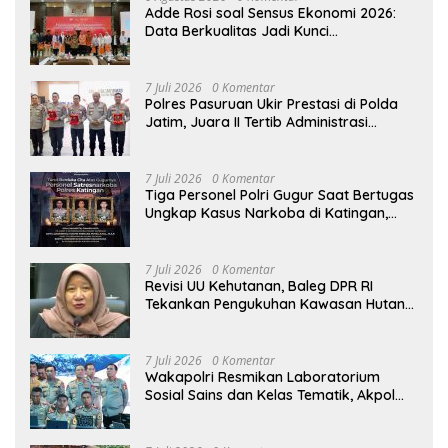
Adde Rosi soal Sensus Ekonomi 2026:
Data Berkualitas Jadi Kunci
Pembangunan Indonesia
7 Juli 2026
0 Komentar
Polres Pasuruan Ukir Prestasi di Polda
Jatim, Juara II Tertib Administrasi
Pelaporan DORS Dan Ungkap Kasus
7 Juli 2026
0 Komentar
Tiga Personel Polri Gugur Saat Bertugas
Ungkap Kasus Narkoba di Katingan,
Dianugerahi Kenaikan Pangkat Luar
Biasa Anumerta
7 Juli 2026
0 Komentar
Revisi UU Kehutanan, Baleg DPR RI
Tekankan Pengukuhan Kawasan Hutan
Tak Boleh Dilakukan Sepihak
7 Juli 2026
0 Komentar
Wakapolri Resmikan Laboratorium
Sosial Sains dan Kelas Tematik, Akpol
Perkuat Scientific Policing