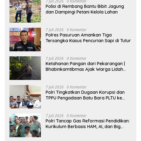
7 Juli 2026
0 Komentar
Polisi di Rembang Bantu Bibit Jagung
dan Dampingi Petani Kelola Lahan
7 Juli 2026
0 Komentar
Polres Pasuruan Amankan Tiga
Tersangka Kasus Pencurian Sapi di Tutur
7 Juli 2026
0 Komentar
Ketahanan Pangan dari Pekarangan |
Bhabinkamtibmas Ajak Warga Lidah
Wetan Budidaya Singkong
7 Juli 2026
0 Komentar
Polri Tingkatkan Dugaan Korupsi dan
TPPU Pengadaan Batu Bara PLTU ke
Tahap Penyidikan, Kerugian Negara
Diindikasikan Capai Rp5 Triliun
7 Juli 2026
0 Komentar
Polri Tancap Gas Reformasi Pendidikan:
Kurikulum Berbasis HAM, AI, dan Big
Data Siap Berlaku 2027