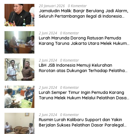
20 Januari 2026
0 Komentar
Jamaludin Malik: Banjir Berulang Jadi Alarm,
Seluruh Pertambangan Ilegal di Indonesia
Harus Ditertibkan
2 Juni 2024
0 Komentar
Lurah Marunda Dorong Ratusan Pemuda
Karang Taruna Jakarta Utara Melek Hukum
Melalui Pelatihan Dasar Paralegal Gratis
Yang Diadakan LBH JSB Indonesia
2 Juni 2024
0 Komentar
LBH JSB Indonesia Memuji Kelurahan
Rorotan atas Dukungan Terhadap Pelatihan
Dasar Paralegal Gratis Untuk 150 orang
Pemuda Karang Taruna di Jakarta Utara
2 Juni 2024
0 Komentar
Lurah Semper Timur Ingin Pemuda Karang
Taruna Melek Hukum Melalui Pelatihan Dasar
Paralegal Gratis Yang Diadakan LBH JSB
Indonesia
2 Juni 2024
0 Komentar
Rusmin Lurah Kalibaru Support dan Yakin
Berjalan Sukses Pelatihan Dasar Paralegal
Gratis Untuk Ratusan Karang Taruna di