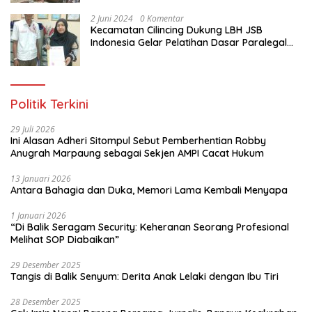
Jakarta Utara
2 Juni 2024
0 Komentar
Kecamatan Cilincing Dukung LBH JSB
Indonesia Gelar Pelatihan Dasar Paralegal
Gratis Untuk 150 orang Pemuda Karang
Taruna di Jakarta Utara
Politik Terkini
29 Juli 2026
Ini Alasan Adheri Sitompul Sebut Pemberhentian Robby
Anugrah Marpaung sebagai Sekjen AMPI Cacat Hukum
13 Januari 2026
Antara Bahagia dan Duka, Memori Lama Kembali Menyapa
1 Januari 2026
“Di Balik Seragam Security: Keheranan Seorang Profesional
Melihat SOP Diabaikan”
29 Desember 2025
Tangis di Balik Senyum: Derita Anak Lelaki dengan Ibu Tiri
28 Desember 2025