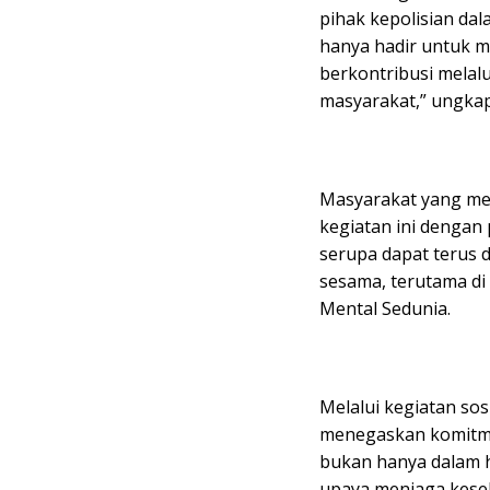
pihak kepolisian da
hanya hadir untuk m
berkontribusi melal
masyarakat,” ungka
Masyarakat yang m
kegiatan ini dengan
serupa dapat terus 
sesama, terutama di
Mental Sedunia.
Melalui kegiatan sos
menegaskan komitme
bukan hanya dalam h
upaya menjaga keseh