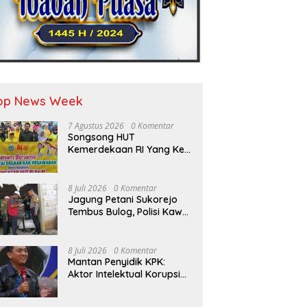
op News Week
7 Agustus 2026
0 Komentar
Songsong HUT
Kemerdekaan RI Yang Ke-
81 DPD Golkar Pesawaran
Adakan Acara Bertema
“Senam Bersama Golkar”
8 Juli 2026
0 Komentar
Jagung Petani Sukorejo
Tembus Bulog, Polisi Kawal
Pengiriman Hasil Panen
8 Juli 2026
0 Komentar
Mantan Penyidik KPK:
Aktor Intelektual Korupsi
Suplai Batu Bara Pemicu
Blackout Listrik Harus