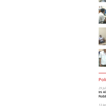
Poli
29 Ju
Ini 
Robb
Cac
13 Ja