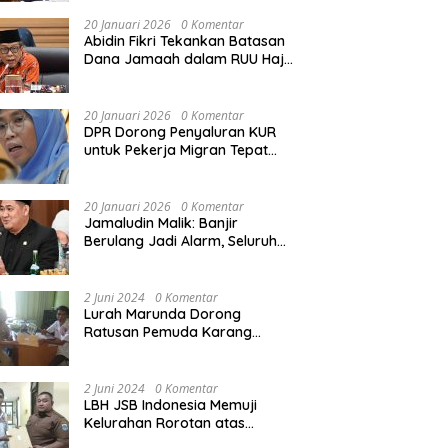
Rekonstruksi Sekolah Rusak
Akibat Bencana
20 Januari 2026
0 Komentar
Abidin Fikri Tekankan Batasan
Dana Jamaah dalam RUU Haji
untuk Lindungi Kepentingan
Calon Haji
20 Januari 2026
0 Komentar
DPR Dorong Penyaluran KUR
untuk Pekerja Migran Tepat
Waktu dan Tepat Sasaran
demi Perlindungan Ekonomi
PMI
20 Januari 2026
0 Komentar
Jamaludin Malik: Banjir
Berulang Jadi Alarm, Seluruh
Pertambangan Ilegal di
Indonesia Harus Ditertibkan
2 Juni 2024
0 Komentar
Lurah Marunda Dorong
Ratusan Pemuda Karang
Taruna Jakarta Utara Melek
Hukum Melalui Pelatihan Dasar
Paralegal Gratis Yang
2 Juni 2024
0 Komentar
Diadakan LBH JSB Indonesia
LBH JSB Indonesia Memuji
Kelurahan Rorotan atas
Dukungan Terhadap Pelatihan