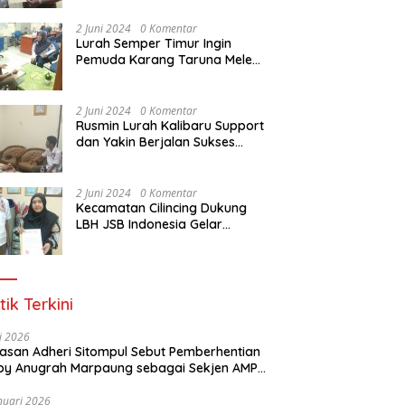
Dasar Paralegal Gratis Untuk
150 orang Pemuda Karang
2 Juni 2024
0 Komentar
Taruna di Jakarta Utara
Lurah Semper Timur Ingin
Pemuda Karang Taruna Melek
Hukum Melalui Pelatihan Dasar
Paralegal Gratis Yang
Diadakan LBH JSB Indonesia
2 Juni 2024
0 Komentar
Rusmin Lurah Kalibaru Support
dan Yakin Berjalan Sukses
Pelatihan Dasar Paralegal
Gratis Untuk Ratusan Karang
Taruna di Jakarta Utara
2 Juni 2024
0 Komentar
Kecamatan Cilincing Dukung
LBH JSB Indonesia Gelar
Pelatihan Dasar Paralegal
Gratis Untuk 150 orang
Pemuda Karang Taruna di
Jakarta Utara
tik Terkini
li 2026
Alasan Adheri Sitompul Sebut Pemberhentian
y Anugrah Marpaung sebagai Sekjen AMPI
at Hukum
nuari 2026