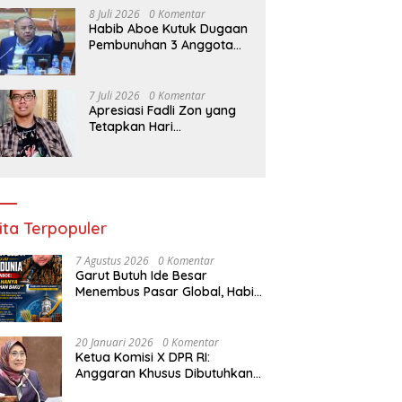
8 Juli 2026
0 Komentar
Habib Aboe Kutuk Dugaan
Pembunuhan 3 Anggota
Polres Katingan oleh
Komplotan Narkoba
7 Juli 2026
0 Komentar
Apresiasi Fadli Zon yang
Tetapkan Hari
Kepercayaan Terhadap
Tuhan Yang Maha Esa,
Hizkia: Pelaksanaan
Amanat Konstitusi
ita Terpopuler
7 Agustus 2026
0 Komentar
Garut Butuh Ide Besar
Menembus Pasar Global, Habib
Aboe Dorong Hilirisasi Potensi
Daerah
20 Januari 2026
0 Komentar
Ketua Komisi X DPR RI:
Anggaran Khusus Dibutuhkan
untuk Rehabilitasi &