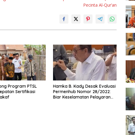
Pecinta Al-Qur’an
ong Program PTSL
Hamka B. Kady Desak Evaluasi
epatan Sertifikasi
Permenhub Nomor 28/2022:
akaf
Biar Keselamatan Pelayaran
Tak Lagi Hanya Bertumpu
pada Administrasi SPB