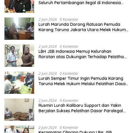
Seluruh Pertambangan Ilegal di Indonesia
Harus Ditertibkan
2 Juni 2024
0 Komentar
Lurah Marunda Dorong Ratusan Pemuda
Karang Taruna Jakarta Utara Melek Hukum
Melalui Pelatihan Dasar Paralegal Gratis
Yang Diadakan LBH JSB Indonesia
2 Juni 2024
0 Komentar
LBH JSB Indonesia Memuji Kelurahan
Rorotan atas Dukungan Terhadap Pelatihan
Dasar Paralegal Gratis Untuk 150 orang
Pemuda Karang Taruna di Jakarta Utara
2 Juni 2024
0 Komentar
Lurah Semper Timur Ingin Pemuda Karang
Taruna Melek Hukum Melalui Pelatihan Dasar
Paralegal Gratis Yang Diadakan LBH JSB
Indonesia
2 Juni 2024
0 Komentar
Rusmin Lurah Kalibaru Support dan Yakin
Berjalan Sukses Pelatihan Dasar Paralegal
Gratis Untuk Ratusan Karang Taruna di
Jakarta Utara
2 Juni 2024
0 Komentar
Kecamatan Cilincing Dukung LBH JSB