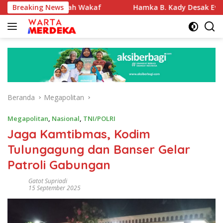
Langsung
asi Tanah Wakaf
Breaking News
Hamka B. Kady Desak Evaluasi Permen
ke
konten
Beranda
Megapolitan
Megapolitan
,
Nasional
,
TNI/POLRI
Jaga Kamtibmas, Kodim
Tulungagung dan Banser Gelar
Patroli Gabungan
Gatot Supriadi
15 September 2025