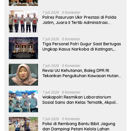
Pembangunan Indonesia
7 Juli 2026
0 Komentar
Polres Pasuruan Ukir Prestasi di Polda
Jatim, Juara II Tertib Administrasi
Pelaporan DORS Dan Ungkap Kasus
7 Juli 2026
0 Komentar
Tiga Personel Polri Gugur Saat Bertugas
Ungkap Kasus Narkoba di Katingan,
Dianugerahi Kenaikan Pangkat Luar
Biasa Anumerta
7 Juli 2026
0 Komentar
Revisi UU Kehutanan, Baleg DPR RI
Tekankan Pengukuhan Kawasan Hutan
Tak Boleh Dilakukan Sepihak
7 Juli 2026
0 Komentar
Wakapolri Resmikan Laboratorium
Sosial Sains dan Kelas Tematik, Akpol
Perkuat Scientific Policing
7 Juli 2026
0 Komentar
Polisi di Rembang Bantu Bibit Jagung
dan Dampingi Petani Kelola Lahan