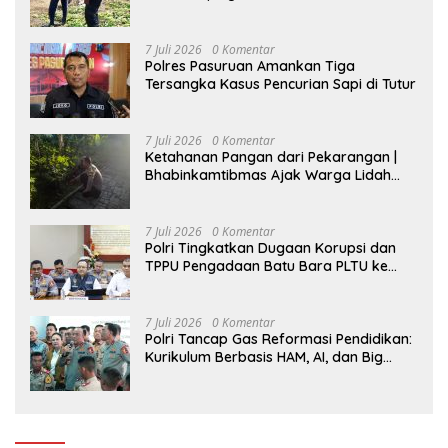
7 Juli 2026
0 Komentar
Polres Pasuruan Amankan Tiga
Tersangka Kasus Pencurian Sapi di Tutur
7 Juli 2026
0 Komentar
Ketahanan Pangan dari Pekarangan |
Bhabinkamtibmas Ajak Warga Lidah
Wetan Budidaya Singkong
7 Juli 2026
0 Komentar
Polri Tingkatkan Dugaan Korupsi dan
TPPU Pengadaan Batu Bara PLTU ke
Tahap Penyidikan, Kerugian Negara
Diindikasikan Capai Rp5 Triliun
7 Juli 2026
0 Komentar
Polri Tancap Gas Reformasi Pendidikan:
Kurikulum Berbasis HAM, AI, dan Big
Data Siap Berlaku 2027