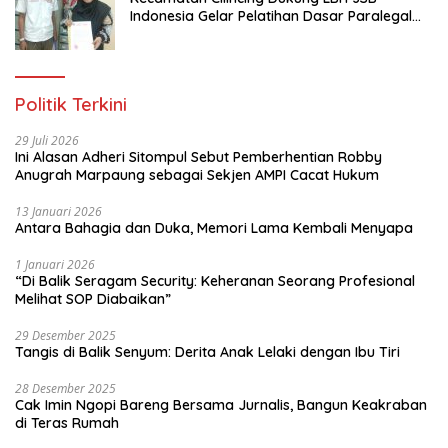
Indonesia Gelar Pelatihan Dasar Paralegal
Gratis Untuk 150 orang Pemuda Karang
Taruna di Jakarta Utara
Politik Terkini
29 Juli 2026
Ini Alasan Adheri Sitompul Sebut Pemberhentian Robby
Anugrah Marpaung sebagai Sekjen AMPI Cacat Hukum
13 Januari 2026
Antara Bahagia dan Duka, Memori Lama Kembali Menyapa
1 Januari 2026
“Di Balik Seragam Security: Keheranan Seorang Profesional
Melihat SOP Diabaikan”
29 Desember 2025
Tangis di Balik Senyum: Derita Anak Lelaki dengan Ibu Tiri
28 Desember 2025
Cak Imin Ngopi Bareng Bersama Jurnalis, Bangun Keakraban
di Teras Rumah