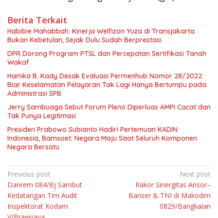
Berita Terkait
Habibie Mahabbah: Kinerja Welfizon Yuza di Transjakarta
Bukan Kebetulan, Sejak Dulu Sudah Berprestasi
DPR Dorong Program PTSL dan Percepatan Sertifikasi Tanah
Wakaf
Hamka B. Kady Desak Evaluasi Permenhub Nomor 28/2022:
Biar Keselamatan Pelayaran Tak Lagi Hanya Bertumpu pada
Administrasi SPB
Jerry Sambuaga Sebut Forum Pleno Diperluas AMPI Cacat dan
Tak Punya Legitimasi
Presiden Prabowo Subianto Hadiri Pertemuan KADIN
Indonesia, Bamsoet: Negara Maju Saat Seluruh Komponen
Negara Bersatu
Navigasi
Previous post
Next post
Danrem 084/Bj Sambut
Rakor Sinergitas Ansor–
pos
Kedatangan Tim Audit
Banser & TNI di Makodim
Inspektorat Kodam
0829/Bangkalan
V/Brawijaya