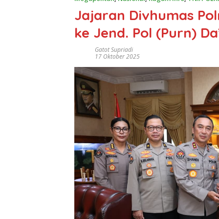
Jajaran Divhumas Pol
ke Jend. Pol (Purn) Da
Gatot Supriadi
17 Oktober 2025