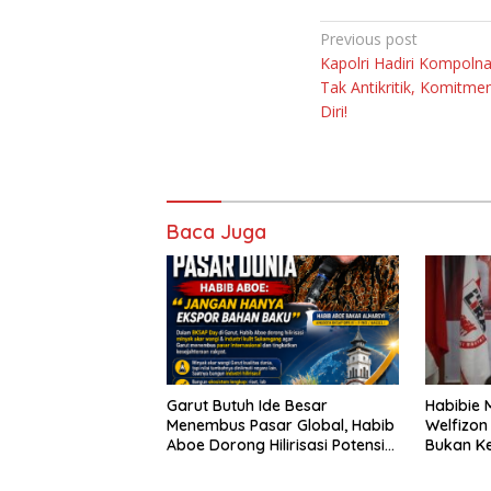
Navigasi
Previous post
Kapolri Hadiri Kompolna
pos
Tak Antikritik, Komitme
Diri!
Baca Juga
Garut Butuh Ide Besar
Habibie 
Menembus Pasar Global, Habib
Welfizon
Aboe Dorong Hilirisasi Potensi
Bukan Ke
Daerah
Sudah Be