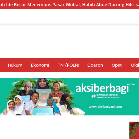
asar Global, Habib Aboe Dorong Hilirisasi Potensi Daerah
Hukum
Ekonomi
TNI/POLRI
Daerah
Opini
Ola
I