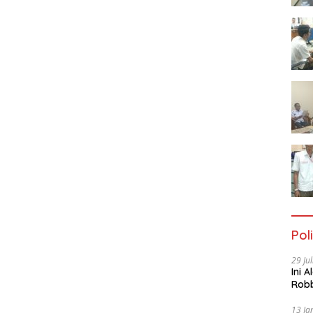
Poli
29 Ju
Ini 
Robb
Cac
13 Ja