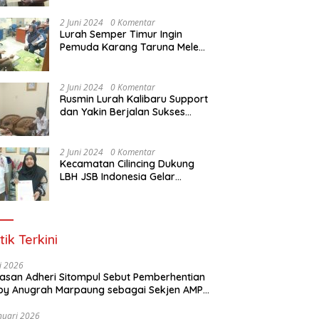
Dasar Paralegal Gratis Untuk
150 orang Pemuda Karang
2 Juni 2024
0 Komentar
Taruna di Jakarta Utara
Lurah Semper Timur Ingin
Pemuda Karang Taruna Melek
Hukum Melalui Pelatihan Dasar
Paralegal Gratis Yang
Diadakan LBH JSB Indonesia
2 Juni 2024
0 Komentar
Rusmin Lurah Kalibaru Support
dan Yakin Berjalan Sukses
Pelatihan Dasar Paralegal
Gratis Untuk Ratusan Karang
Taruna di Jakarta Utara
2 Juni 2024
0 Komentar
Kecamatan Cilincing Dukung
LBH JSB Indonesia Gelar
Pelatihan Dasar Paralegal
Gratis Untuk 150 orang
Pemuda Karang Taruna di
Jakarta Utara
tik Terkini
li 2026
Alasan Adheri Sitompul Sebut Pemberhentian
y Anugrah Marpaung sebagai Sekjen AMPI
at Hukum
nuari 2026