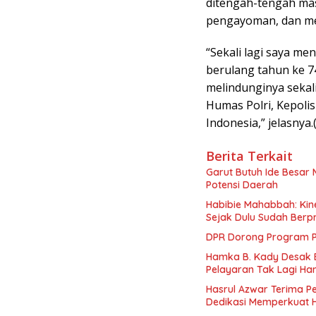
ditengah-tengah ma
pengayoman, dan me
“Sekali lagi saya m
berulang tahun ke 7
melindunginya sekal
Humas Polri, Kepoli
Indonesia,” jelasnya.
Berita Terkait
Garut Butuh Ide Besar 
Potensi Daerah
Habibie Mahabbah: Kine
Sejak Dulu Sudah Berpr
DPR Dorong Program PT
Hamka B. Kady Desak 
Pelayaran Tak Lagi Ha
Hasrul Azwar Terima P
Dedikasi Memperkuat 