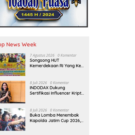
op News Week
7 Agustus 2026
0 Komentar
Songsong HUT
Kemerdekaan RI Yang Ke-
81 DPD Golkar Pesawaran
Adakan Acara Bertema
“Senam Bersama Golkar”
8 Juli 2026
0 Komentar
INDODAX Dukung
Sertifikasi Influencer Kripto
Jadi Langkah Positif untuk
Bangun Ekosistem yang
Lebih Sehat
8 Juli 2026
0 Komentar
Buka Lomba Menembak
Kapolda Jatim Cup 2026,
Irjen Pol Nanang Avianto
Tekankan Profesionalisme