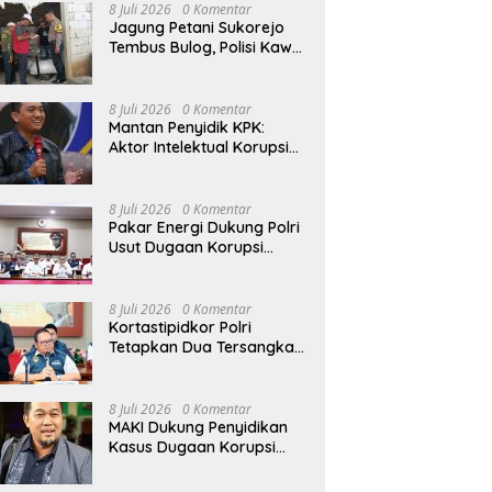
Penggunaan Senjata Api
8 Juli 2026
0 Komentar
Jagung Petani Sukorejo
Tembus Bulog, Polisi Kawal
Pengiriman Hasil Panen
8 Juli 2026
0 Komentar
Mantan Penyidik KPK:
Aktor Intelektual Korupsi
Suplai Batu Bara Pemicu
Blackout Listrik Harus
Ditangkap
8 Juli 2026
0 Komentar
Pakar Energi Dukung Polri
Usut Dugaan Korupsi
Pasokan Batu Bara PLTU
yang Ditaksir Rugikan
Negara Rp5 Triliun
8 Juli 2026
0 Komentar
Kortastipidkor Polri
Tetapkan Dua Tersangka
Korupsi Proyek
Modernisasi Pabrik Gula
Assembagoes
8 Juli 2026
0 Komentar
MAKI Dukung Penyidikan
Kasus Dugaan Korupsi
Pasokan Batu Bara yang
Diusut Kortastipidkor Polri