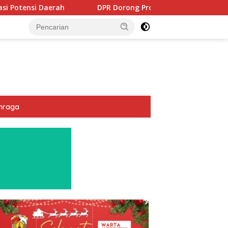
DPR Dorong Program PTSL dan Percepatan Sertifikasi Tana
hraga