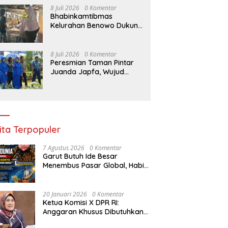
8 Juli 2026
0 Komentar
Bhabinkamtibmas
Kelurahan Benowo Dukung
Program Ketahanan
Pangan Melalui Sambang
Peternak Sapi
8 Juli 2026
0 Komentar
Peresmian Taman Pintar
Juanda Japfa, Wujud
Kolaborasi Hadirkan
Sarana Edukasi Inspiratif
ita Terpopuler
7 Agustus 2026
0 Komentar
Garut Butuh Ide Besar
Menembus Pasar Global, Habib
Aboe Dorong Hilirisasi Potensi
Daerah
20 Januari 2026
0 Komentar
Ketua Komisi X DPR RI:
Anggaran Khusus Dibutuhkan
untuk Rehabilitasi &