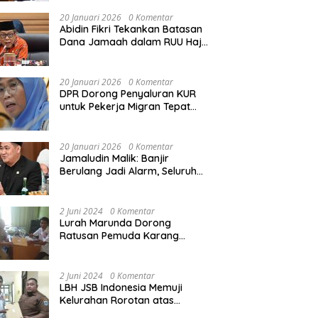
Rekonstruksi Sekolah Rusak
Akibat Bencana
20 Januari 2026
0 Komentar
Abidin Fikri Tekankan Batasan
Dana Jamaah dalam RUU Haji
untuk Lindungi Kepentingan
Calon Haji
20 Januari 2026
0 Komentar
DPR Dorong Penyaluran KUR
untuk Pekerja Migran Tepat
Waktu dan Tepat Sasaran
demi Perlindungan Ekonomi
PMI
20 Januari 2026
0 Komentar
Jamaludin Malik: Banjir
Berulang Jadi Alarm, Seluruh
Pertambangan Ilegal di
Indonesia Harus Ditertibkan
2 Juni 2024
0 Komentar
Lurah Marunda Dorong
Ratusan Pemuda Karang
Taruna Jakarta Utara Melek
Hukum Melalui Pelatihan Dasar
Paralegal Gratis Yang
2 Juni 2024
0 Komentar
Diadakan LBH JSB Indonesia
LBH JSB Indonesia Memuji
Kelurahan Rorotan atas
Dukungan Terhadap Pelatihan