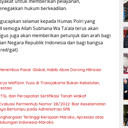
syakat untuk memberikan pelayanan,
negakkan hukum berkeadilan.
engucapkan selamat kepada Humas Polri yang
4 semoga Allah Subhana Wa Ta’ala terus akan
igus juga akan memberikan petunjuk dan arah bagi
sian Negara Republik Indonesia dan bagi bangsa
(red/gat)
Menembus Pasar Global, Habib Aboe Dorong Hilirisasi
rja Welfizon Yuza di Transjakarta Bukan Kebetulan,
estasi
SL dan Percepatan Sertifikasi Tanah Wakaf
Evaluasi Permenhub Nomor 28/2022: Biar Keselamatan
nya Bertumpu pada Administrasi SPB
enghargaan Tertinggi Kerajaan Maroko, Apresiasi atas
Hubungan Indonesia-Maroko