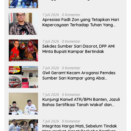
Komplotan Narkoba
7 Juli 2026
0 Komentar
Apresiasi Fadli Zon yang Tetapkan Hari
Kepercayaan Terhadap Tuhan Yang
Maha Esa, Hizkia: Pelaksanaan Amanat
Konstitusi
7 Juli 2026
0 Komentar
Sekdes Sumber Sari Disorot, DPP AMI
Minta Bupati Kampar Bertindak
7 Juli 2026
0 Komentar
GWI Geram! Kecam Arogansi Pemdes
Sumber Sari Kampar yang Abai
Lambang Negara dan Alergi Kritik
Jurnalis
7 Juli 2026
0 Komentar
Kunjungi Kanwil ATR/BPN Banten, Jazuli
Bahas Sertifikasi Tanah Wakaf dan
Perlindungan Lahan Pertanian Rakyat
7 Juli 2026
0 Komentar
Integritas Harga Mati, Sebelum Tindak