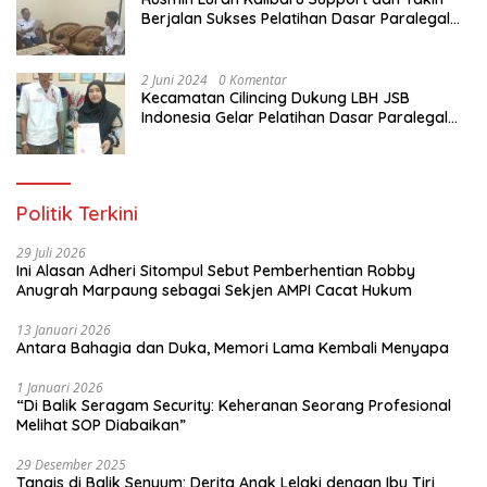
Berjalan Sukses Pelatihan Dasar Paralegal
Gratis Untuk Ratusan Karang Taruna di
Jakarta Utara
2 Juni 2024
0 Komentar
Kecamatan Cilincing Dukung LBH JSB
Indonesia Gelar Pelatihan Dasar Paralegal
Gratis Untuk 150 orang Pemuda Karang
Taruna di Jakarta Utara
Politik Terkini
29 Juli 2026
Ini Alasan Adheri Sitompul Sebut Pemberhentian Robby
Anugrah Marpaung sebagai Sekjen AMPI Cacat Hukum
13 Januari 2026
Antara Bahagia dan Duka, Memori Lama Kembali Menyapa
1 Januari 2026
“Di Balik Seragam Security: Keheranan Seorang Profesional
Melihat SOP Diabaikan”
29 Desember 2025
Tangis di Balik Senyum: Derita Anak Lelaki dengan Ibu Tiri