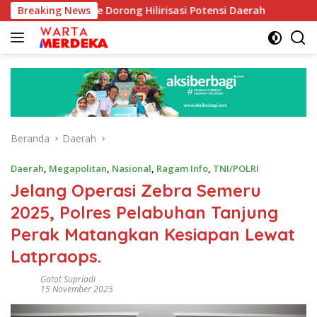
Langsung
Aboe Dorong Hilirisasi Potensi Daerah
Breaking News
DPR Dorong Pro
ke
konten
Beranda
Daerah
Daerah
,
Megapolitan
,
Nasional
,
Ragam Info
,
TNI/POLRI
Jelang Operasi Zebra Semeru
2025, Polres Pelabuhan Tanjung
Perak Matangkan Kesiapan Lewat
Latpraops.
Gatot Supriadi
15 November 2025