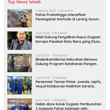
Top News Week
7 Agustus 2026
0 Komentar
Polres Probolinggo Intensifkan
Penanganan Karhutla di Lereng Gunung
Bromo
8 Juli 2026
0 Komentar
MAKI Dukung Penyidikan Kasus Dugaan
Korupsi Pasokan Batu Bara yang Diusut
Kortastipidkor Polri
8 Juli 2026
0 Komentar
Bhabinkamtibmas Kelurahan Benowo
Dukung Program Ketahanan Pangan
Melalui Sambang Peternak Sapi
8 Juli 2026
0 Komentar
Peresmian Taman Pintar Juanda Japfa,
Wujud Kolaborasi Hadirkan Sarana
Edukasi Inspiratif
8 Juli 2026
0 Komentar
Habib Aboe Kutuk Dugaan Pembunuhan
3 Anggota Polres Katingan oleh