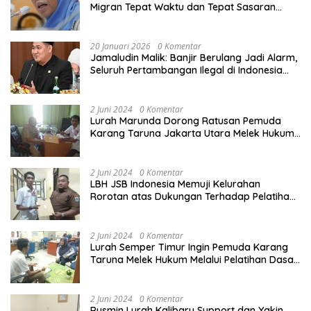
Migran Tepat Waktu dan Tepat Sasaran
demi Perlindungan Ekonomi PMI
20 Januari 2026
0 Komentar
Jamaludin Malik: Banjir Berulang Jadi Alarm,
Seluruh Pertambangan Ilegal di Indonesia
Harus Ditertibkan
2 Juni 2024
0 Komentar
Lurah Marunda Dorong Ratusan Pemuda
Karang Taruna Jakarta Utara Melek Hukum
Melalui Pelatihan Dasar Paralegal Gratis
Yang Diadakan LBH JSB Indonesia
2 Juni 2024
0 Komentar
LBH JSB Indonesia Memuji Kelurahan
Rorotan atas Dukungan Terhadap Pelatihan
Dasar Paralegal Gratis Untuk 150 orang
Pemuda Karang Taruna di Jakarta Utara
2 Juni 2024
0 Komentar
Lurah Semper Timur Ingin Pemuda Karang
Taruna Melek Hukum Melalui Pelatihan Dasar
Paralegal Gratis Yang Diadakan LBH JSB
Indonesia
2 Juni 2024
0 Komentar
Rusmin Lurah Kalibaru Support dan Yakin