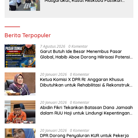
Masyarakat, Kasat Reskoba Pastikan
Seluruh Anggota Bebas Narkotika
Berita Terpopuler
7 Agustus 2026
0 Komentar
Garut Butuh Ide Besar Menembus Pasar
Global, Habib Aboe Dorong Hilirisasi Potensi
Daerah
20 Januari 2026
0 Komentar
Ketua Komisi X DPR RI: Anggaran Khusus
Dibutuhkan untuk Rehabilitasi & Rekonstruksi
Sekolah Rusak Akibat Bencana
20 Januari 2026
0 Komentar
Abidin Fikri Tekankan Batasan Dana Jamaah
dalam RUU Haji untuk Lindungi Kepentingan
Calon Haji
20 Januari 2026
0 Komentar
DPR Dorong Penyaluran KUR untuk Pekerja