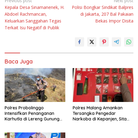
Navigasi
Previous post
Next post
Kepala Desa Sinamanenek, H.
Polisi Bongkar Sindikat Balpres
pos
Abdoel Rachmancan,
di Jakarta, 207 Bal Pakaian
Keluarkan Sanggahan Tegas
Bekas Impor Disita
Terkait Isu Negatif di Publik
Baca Juga
Polres Probolinggo
Polres Malang Amankan
Intensifkan Penanganan
Tersangka Pengedar
Karhutla di Lereng Gunung
Narkoba di Kepanjen, Sita
Bromo
Sabu 96 Gram dan Ganja 131
Gram