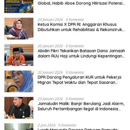
Global, Habib Aboe Dorong Hilirisasi Potensi
Daerah
20 Januari 2026
0 Komentar
Ketua Komisi X DPR RI: Anggaran Khusus
Dibutuhkan untuk Rehabilitasi & Rekonstruksi
Sekolah Rusak Akibat Bencana
20 Januari 2026
0 Komentar
Abidin Fikri Tekankan Batasan Dana Jamaah
dalam RUU Haji untuk Lindungi Kepentingan
Calon Haji
20 Januari 2026
0 Komentar
DPR Dorong Penyaluran KUR untuk Pekerja
Migran Tepat Waktu dan Tepat Sasaran
demi Perlindungan Ekonomi PMI
20 Januari 2026
0 Komentar
Jamaludin Malik: Banjir Berulang Jadi Alarm,
Seluruh Pertambangan Ilegal di Indonesia
Harus Ditertibkan
2 Juni 2024
0 Komentar