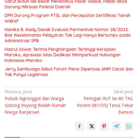
Garut Butuh Ide Besar Menembus Pasar Global, Habib Aboe
Dorong Hilirisasi Potensi Daerah
DPR Dorong Program PTSL dan Percepatan Sertifikasi Tanah
Wakaf
Hamka B. Kady Desak Evaluasi Permenhub Nomor 28/2022:
Biar Keselamatan Pelayaran Tak Lagi Hanya Bertumpu pada
Administrasi SPB
Hasrul Azwar Terima Penghargaan Tertinggi Kerajaan
Maroko, Apresiasi atas Dedikasi Memperkuat Hubungan
Indonesia-Maroko
Jerry Sambuaga Sebut Forum Pleno Diperluas AMPI Cacat dan
Tak Punya Legitimasi
Navigasi
Previous post
Next post
Polsek Ngronggot dan Warga
Peringati HUT ke-80 TNI,
pos
Gotong Royong Bedah Rumah
Korem 081/DSJ Terus Tebar
Warga Banjarsari
Bansos