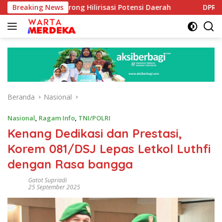
Langsung
 Dorong Hilirisasi Potensi Daerah
Breaking News
DPR Dorong Program
ke
konten
Beranda
Nasional
Nasional
,
Ragam Info
,
TNI/POLRI
Kenang Dedikasi dan Prestasi,
Korem 081/DSJ Lepas Letkol Luthfi
dengan Rasa bangga
Gatot Supriadi
25 September 2025