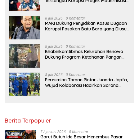
Tersangka Korupsi Proyek Modernisasi
Pabrik Gula Assembagoes
8 Juli 2026
0 Komentar
MAKI Dukung Penyidikan Kasus Dugaan
Korupsi Pasokan Batu Bara yang Diusut
Kortastipidkor Polri
8 Juli 2026
0 Komentar
Bhabinkamtibmas Kelurahan Benowo
Dukung Program Ketahanan Pangan
Melalui Sambang Peternak Sapi
8 Juli 2026
0 Komentar
Peresmian Taman Pintar Juanda Japfa,
Wujud Kolaborasi Hadirkan Sarana
Edukasi Inspiratif
Berita Terpopuler
7 Agustus 2026
0 Komentar
Garut Butuh Ide Besar Menembus Pasar