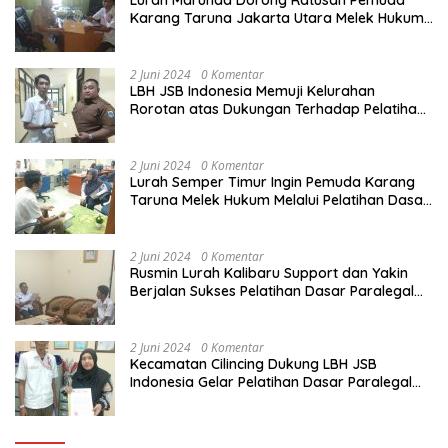
Lurah Marunda Dorong Ratusan Pemuda
Karang Taruna Jakarta Utara Melek Hukum
Melalui Pelatihan Dasar Paralegal Gratis
Yang Diadakan LBH JSB Indonesia
2 Juni 2024
0 Komentar
LBH JSB Indonesia Memuji Kelurahan
Rorotan atas Dukungan Terhadap Pelatihan
Dasar Paralegal Gratis Untuk 150 orang
Pemuda Karang Taruna di Jakarta Utara
2 Juni 2024
0 Komentar
Lurah Semper Timur Ingin Pemuda Karang
Taruna Melek Hukum Melalui Pelatihan Dasar
Paralegal Gratis Yang Diadakan LBH JSB
Indonesia
2 Juni 2024
0 Komentar
Rusmin Lurah Kalibaru Support dan Yakin
Berjalan Sukses Pelatihan Dasar Paralegal
Gratis Untuk Ratusan Karang Taruna di
Jakarta Utara
2 Juni 2024
0 Komentar
Kecamatan Cilincing Dukung LBH JSB
Indonesia Gelar Pelatihan Dasar Paralegal
Gratis Untuk 150 orang Pemuda Karang
Taruna di Jakarta Utara