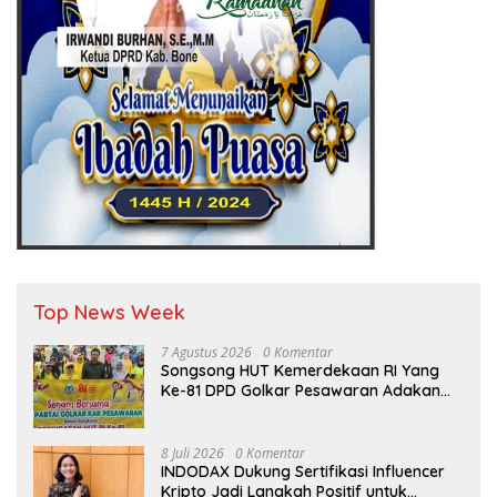
Top News Week
7 Agustus 2026
0 Komentar
Songsong HUT Kemerdekaan RI Yang
Ke-81 DPD Golkar Pesawaran Adakan
Acara Bertema “Senam Bersama
Golkar”
8 Juli 2026
0 Komentar
INDODAX Dukung Sertifikasi Influencer
Kripto Jadi Langkah Positif untuk