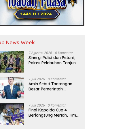
op News Week
7 Agustus 2026
0 Komentar
Sinergi Polisi dan Petani,
Polres Pelabuhan Tanjung
Perak Panen Jagung Pulut
Ketan Ungu
7 Juli 2026
0 Komentar
Amin Sebut Tantangan
Besar Pemerintah:
Transformasi Digital Tidak
Hanya Melahirkan
Konsumen, tapi Dorong
7 Juli 2026
0 Komentar
Banyak Pelaku Usaha
Final Kapolda Cup 4
Digital
Berlangsung Meriah, Tim
Gabsat Polda Jatim
Angkat Trofi Juara