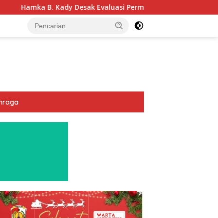
sak Evaluasi Permenhub Nomor 28/2022: Biar Keselamatan Pela
hraga