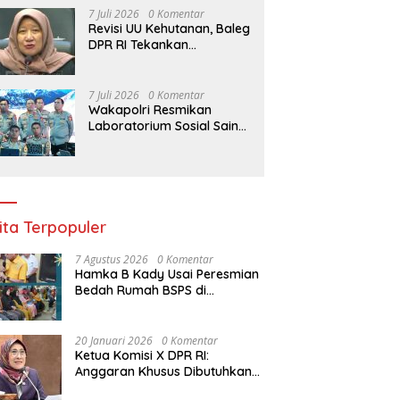
Kenaikan Pangkat Luar
7 Juli 2026
0 Komentar
Biasa Anumerta
Revisi UU Kehutanan, Baleg
DPR RI Tekankan
Pengukuhan Kawasan
Hutan Tak Boleh Dilakukan
Sepihak
7 Juli 2026
0 Komentar
Wakapolri Resmikan
Laboratorium Sosial Sains
dan Kelas Tematik, Akpol
Perkuat Scientific Policing
ita Terpopuler
7 Agustus 2026
0 Komentar
Hamka B Kady Usai Peresmian
Bedah Rumah BSPS di
Makassar: Hunian Layak Ini Hak
Dasar Masyarakat
20 Januari 2026
0 Komentar
Ketua Komisi X DPR RI:
Anggaran Khusus Dibutuhkan
untuk Rehabilitasi &