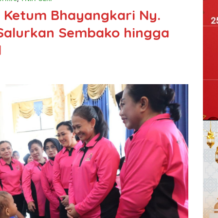
, Ketum Bhayangkari Ny.
o Salurkan Sembako hingga
l