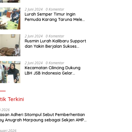
Dasar Paralegal Gratis Untuk
150 orang Pemuda Karang
2 Juni 2024
0 Komentar
Taruna di Jakarta Utara
Lurah Semper Timur Ingin
Pemuda Karang Taruna Melek
Hukum Melalui Pelatihan Dasar
Paralegal Gratis Yang
Diadakan LBH JSB Indonesia
2 Juni 2024
0 Komentar
Rusmin Lurah Kalibaru Support
dan Yakin Berjalan Sukses
Pelatihan Dasar Paralegal
Gratis Untuk Ratusan Karang
Taruna di Jakarta Utara
2 Juni 2024
0 Komentar
Kecamatan Cilincing Dukung
LBH JSB Indonesia Gelar
Pelatihan Dasar Paralegal
Gratis Untuk 150 orang
Pemuda Karang Taruna di
Jakarta Utara
tik Terkini
li 2026
Alasan Adheri Sitompul Sebut Pemberhentian
y Anugrah Marpaung sebagai Sekjen AMPI
at Hukum
nuari 2026