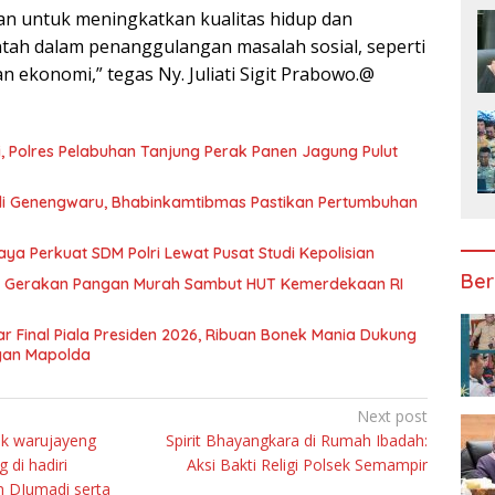
uan untuk meningkatkan kualitas hidup dan
ah dalam penanggulangan masalah sosial, seperti
an ekonomi,” tegas Ny. Juliati Sigit Prabowo.@
ani, Polres Pelabuhan Tanjung Perak Panen Jagung Pulut
di Genengwaru, Bhabinkamtibmas Pastikan Pertumbuhan
aya Perkuat SDM Polri Lewat Pusat Studi Kepolisian
Ber
lar Gerakan Pangan Murah Sambut HUT Kemerdekaan RI
r Final Piala Presiden 2026, Ribuan Bonek Mania Dukung
gan Mapolda
Next post
k warujayeng
Spirit Bhayangkara di Rumah Ibadah:
 di hadiri
Aksi Bakti Religi Polsek Semampir
n DJumadi serta