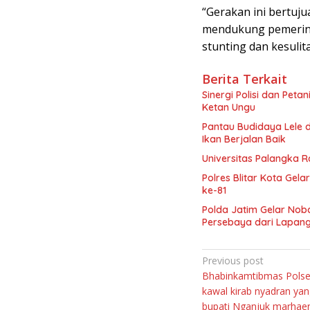
“Gerakan ini bertuj
mendukung pemerint
stunting dan kesulit
Berita Terkait
Sinergi Polisi dan Pet
Ketan Ungu
Pantau Budidaya Lele 
Ikan Berjalan Baik
Universitas Palangka R
Polres Blitar Kota Ge
ke-81
Polda Jatim Gelar Noba
Persebaya dari Lapan
Navigasi
Previous post
Bhabinkamtibmas Polse
pos
kawal kirab nyadran yang
bupati Nganjuk marhae