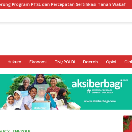
Percepatan Sertifikasi Tanah Wakaf
Hamka B. Kady De
Hukum
Ekonomi
TNI/POLRI
Daerah
Opini
Ola
 Info
,
TNI/POLRI