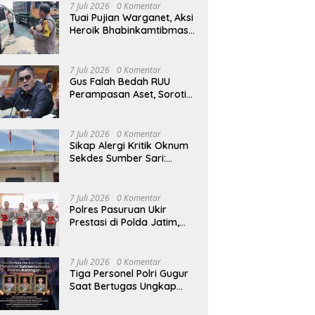
7 Juli 2026
0 Komentar
Tuai Pujian Warganet, Aksi
Heroik Bhabinkamtibmas
Polsek Bagor Selamatkan
Bayi Korban Kecelakaan
Bus di Nganjuk
7 Juli 2026
0 Komentar
Gus Falah Bedah RUU
Perampasan Aset, Soroti
Pembuktian Terbalik dan
Pertanyakan Posisi
Kejaksaan
7 Juli 2026
0 Komentar
Sikap Alergi Kritik Oknum
Sekdes Sumber Sari:
Tuding Wartawan ‘Cari
Kesalahan’ Saat
Dipertanyakan Soal
7 Juli 2026
0 Komentar
Bendera Lusuh dan
Polres Pasuruan Ukir
Layanan PATEN CETAR
Prestasi di Polda Jatim,
yang Diduga Mandek
Juara II Tertib Administrasi
Pelaporan DORS Dan
Ungkap Kasus
7 Juli 2026
0 Komentar
Tiga Personel Polri Gugur
Saat Bertugas Ungkap
Kasus Narkoba di
Katingan, Dianugerahi