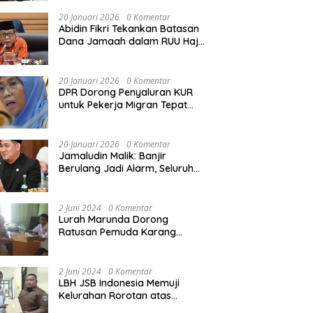
Rekonstruksi Sekolah Rusak
Akibat Bencana
20 Januari 2026
0 Komentar
Abidin Fikri Tekankan Batasan
Dana Jamaah dalam RUU Haji
untuk Lindungi Kepentingan
Calon Haji
20 Januari 2026
0 Komentar
DPR Dorong Penyaluran KUR
untuk Pekerja Migran Tepat
Waktu dan Tepat Sasaran
demi Perlindungan Ekonomi
PMI
20 Januari 2026
0 Komentar
Jamaludin Malik: Banjir
Berulang Jadi Alarm, Seluruh
Pertambangan Ilegal di
Indonesia Harus Ditertibkan
2 Juni 2024
0 Komentar
Lurah Marunda Dorong
Ratusan Pemuda Karang
Taruna Jakarta Utara Melek
Hukum Melalui Pelatihan Dasar
Paralegal Gratis Yang
2 Juni 2024
0 Komentar
Diadakan LBH JSB Indonesia
LBH JSB Indonesia Memuji
Kelurahan Rorotan atas
Dukungan Terhadap Pelatihan