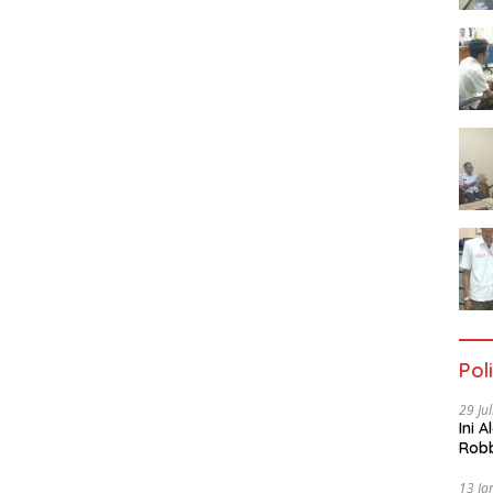
Poli
29 Ju
Ini 
Robb
Cac
13 Ja