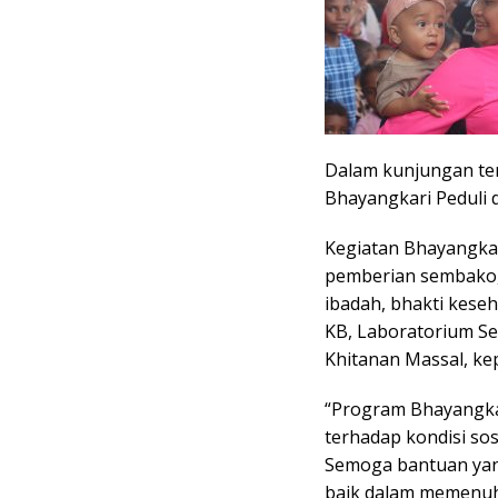
Dalam kunjungan ter
Bhayangkari Peduli d
Kegiatan Bhayangkari
pemberian sembako, 
ibadah, bhakti kese
KB, Laboratorium Se
Khitanan Massal, kep
“Program Bhayangkar
terhadap kondisi so
Semoga bantuan yan
baik dalam memenuh