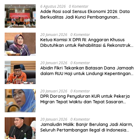
6 Agustus 2026
0 Komentar
Adde Rosi soal Sensus Ekonomi 2026: Data
Berkualitas Jadi Kunci Pembangunan
Indonesia
20 Januari 2026
0 Komentar
Ketua Komisi X DPR RI: Anggaran Khusus
Dibutuhkan untuk Rehabilitasi & Rekonstruksi
Sekolah Rusak Akibat Bencana
20 Januari 2026
0 Komentar
Abidin Fikri Tekankan Batasan Dana Jamaah
dalam RUU Haji untuk Lindungi Kepentingan
Calon Haji
20 Januari 2026
0 Komentar
DPR Dorong Penyaluran KUR untuk Pekerja
Migran Tepat Waktu dan Tepat Sasaran
demi Perlindungan Ekonomi PMI
20 Januari 2026
0 Komentar
Jamaludin Malik: Banjir Berulang Jadi Alarm,
Seluruh Pertambangan Ilegal di Indonesia
Harus Ditertibkan