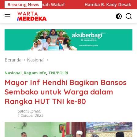
Langsung
kasi Tanah Wakaf
Breaking News
Hamka B. Kady Desak Evaluasi Perme
ke
konten
Beranda
Nasional
Nasional
,
Ragam Info
,
TNI/POLRI
Mayor Inf Hendhi Bagikan Bansos
Sembako untuk Warga dalam
Rangka HUT TNI ke-80
Gatot Supriadi
4 Oktober 2025