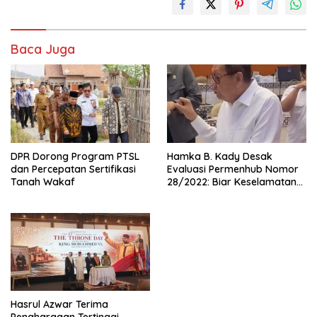
Baca Juga
DPR Dorong Program PTSL
Hamka B. Kady Desak
dan Percepatan Sertifikasi
Evaluasi Permenhub Nomor
Tanah Wakaf
28/2022: Biar Keselamatan
Pelayaran Tak Lagi Hanya
Bertumpu pada Administrasi
SPB
Hasrul Azwar Terima
Penghargaan Tertinggi