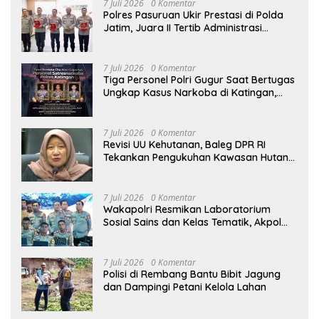
7 Juli 2026
0 Komentar
Polres Pasuruan Ukir Prestasi di Polda
Jatim, Juara II Tertib Administrasi
Pelaporan DORS Dan Ungkap Kasus
7 Juli 2026
0 Komentar
Tiga Personel Polri Gugur Saat Bertugas
Ungkap Kasus Narkoba di Katingan,
Dianugerahi Kenaikan Pangkat Luar
Biasa Anumerta
7 Juli 2026
0 Komentar
Revisi UU Kehutanan, Baleg DPR RI
Tekankan Pengukuhan Kawasan Hutan
Tak Boleh Dilakukan Sepihak
7 Juli 2026
0 Komentar
Wakapolri Resmikan Laboratorium
Sosial Sains dan Kelas Tematik, Akpol
Perkuat Scientific Policing
7 Juli 2026
0 Komentar
Polisi di Rembang Bantu Bibit Jagung
dan Dampingi Petani Kelola Lahan