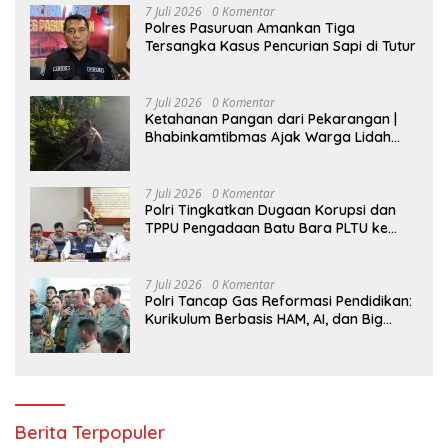
7 Juli 2026
0 Komentar
Polres Pasuruan Amankan Tiga
Tersangka Kasus Pencurian Sapi di Tutur
7 Juli 2026
0 Komentar
Ketahanan Pangan dari Pekarangan |
Bhabinkamtibmas Ajak Warga Lidah
Wetan Budidaya Singkong
7 Juli 2026
0 Komentar
Polri Tingkatkan Dugaan Korupsi dan
TPPU Pengadaan Batu Bara PLTU ke
Tahap Penyidikan, Kerugian Negara
Diindikasikan Capai Rp5 Triliun
7 Juli 2026
0 Komentar
Polri Tancap Gas Reformasi Pendidikan:
Kurikulum Berbasis HAM, AI, dan Big
Data Siap Berlaku 2027
Berita Terpopuler