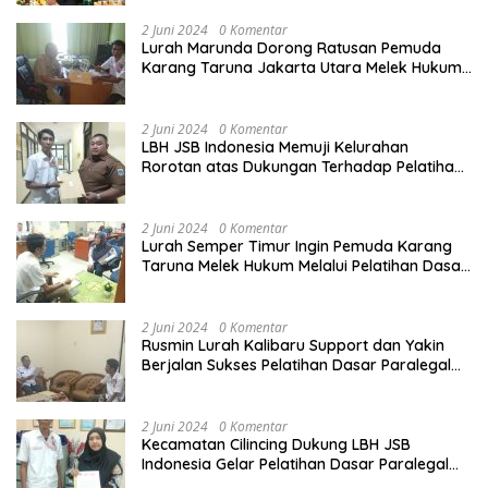
2 Juni 2024
0 Komentar
Lurah Marunda Dorong Ratusan Pemuda
Karang Taruna Jakarta Utara Melek Hukum
Melalui Pelatihan Dasar Paralegal Gratis
Yang Diadakan LBH JSB Indonesia
2 Juni 2024
0 Komentar
LBH JSB Indonesia Memuji Kelurahan
Rorotan atas Dukungan Terhadap Pelatihan
Dasar Paralegal Gratis Untuk 150 orang
Pemuda Karang Taruna di Jakarta Utara
2 Juni 2024
0 Komentar
Lurah Semper Timur Ingin Pemuda Karang
Taruna Melek Hukum Melalui Pelatihan Dasar
Paralegal Gratis Yang Diadakan LBH JSB
Indonesia
2 Juni 2024
0 Komentar
Rusmin Lurah Kalibaru Support dan Yakin
Berjalan Sukses Pelatihan Dasar Paralegal
Gratis Untuk Ratusan Karang Taruna di
Jakarta Utara
2 Juni 2024
0 Komentar
Kecamatan Cilincing Dukung LBH JSB
Indonesia Gelar Pelatihan Dasar Paralegal
Gratis Untuk 150 orang Pemuda Karang