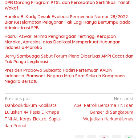
DPR Dorong Program PTSL dan Percepatan Sertifikasi Tanah
Wakaf
Hamka B. Kady Desak Evaluasi Permenhub Nomor 28/2022:
Biar Keselamatan Pelayaran Tak Lagi Hanya Bertumpu pada
Administrasi SPB
Hasrul Azwar Terima Penghargaan Tertinggi Kerajaan
Maroko, Apresiasi atas Dedikasi Memperkuat Hubungan
Indonesia-Maroko
Jerry Sambuaga Sebut Forum Pleno Diperluas AMPI Cacat dan
Tak Punya Legitimasi
Presiden Prabowo Subianto Hadiri Pertemuan KADIN
Indonesia, Bamsoet: Negara Maju Saat Seluruh Komponen
Negara Bersatu
Navigasi
Previous post
Next post
Dankodikdukum Kodiklatal
Apel Patroli Bersama TNI dan
pos
Luluskan 44 Pasis Dikmapa
Banser di Sangkapura
TNI AL Korps Elektro, Suplai
Wujudkan Harkamtibmas
dan Pomal