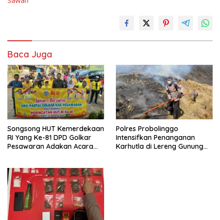
Sawah
Baca Juga
Songsong HUT Kemerdekaan
Polres Probolinggo
RI Yang Ke-81 DPD Golkar
Intensifkan Penanganan
Pesawaran Adakan Acara
Karhutla di Lereng Gunung
Bertema “Senam Bersama
Bromo
Golkar”