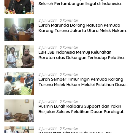
Seluruh Pertambangan Ilegal di Indonesia
Harus Ditertibkan
2 Juni 2024
0 Komentar
Lurah Marunda Dorong Ratusan Pemuda
Karang Taruna Jakarta Utara Melek Hukum
Melalui Pelatihan Dasar Paralegal Gratis
Yang Diadakan LBH JSB Indonesia
2 Juni 2024
0 Komentar
LBH JSB Indonesia Memuji Kelurahan
Rorotan atas Dukungan Terhadap Pelatihan
Dasar Paralegal Gratis Untuk 150 orang
Pemuda Karang Taruna di Jakarta Utara
2 Juni 2024
0 Komentar
Lurah Semper Timur Ingin Pemuda Karang
Taruna Melek Hukum Melalui Pelatihan Dasar
Paralegal Gratis Yang Diadakan LBH JSB
Indonesia
2 Juni 2024
0 Komentar
Rusmin Lurah Kalibaru Support dan Yakin
Berjalan Sukses Pelatihan Dasar Paralegal
Gratis Untuk Ratusan Karang Taruna di
Jakarta Utara
2 Juni 2024
0 Komentar