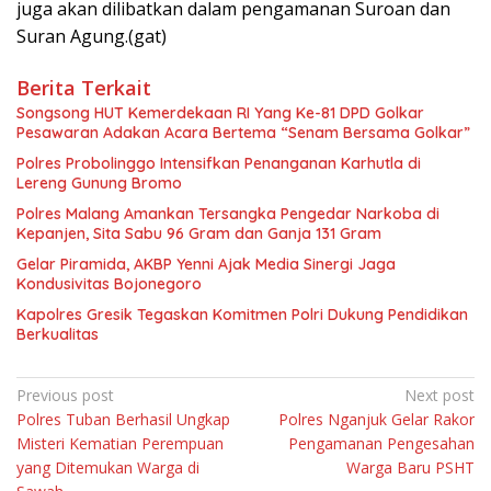
juga akan dilibatkan dalam pengamanan Suroan dan
Suran Agung.(gat)
Berita Terkait
Songsong HUT Kemerdekaan RI Yang Ke-81 DPD Golkar
Pesawaran Adakan Acara Bertema “Senam Bersama Golkar”
Polres Probolinggo Intensifkan Penanganan Karhutla di
Lereng Gunung Bromo
Polres Malang Amankan Tersangka Pengedar Narkoba di
Kepanjen, Sita Sabu 96 Gram dan Ganja 131 Gram
Gelar Piramida, AKBP Yenni Ajak Media Sinergi Jaga
Kondusivitas Bojonegoro
Kapolres Gresik Tegaskan Komitmen Polri Dukung Pendidikan
Berkualitas
Navigasi
Previous post
Next post
Polres Tuban Berhasil Ungkap
Polres Nganjuk Gelar Rakor
pos
Misteri Kematian Perempuan
Pengamanan Pengesahan
yang Ditemukan Warga di
Warga Baru PSHT