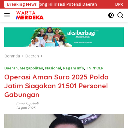
Langsung
 Dorong Hilirisasi Potensi Daerah
Breaking News
DPR Dorong Program 
ke
konten
Beranda
Daerah
Daerah
,
Megapolitan
,
Nasional
,
Ragam Info
,
TNI/POLRI
Operasi Aman Suro 2025 Polda
Jatim Siagakan 21.501 Personel
Gabungan
Gatot Supriadi
24 Juni 2025