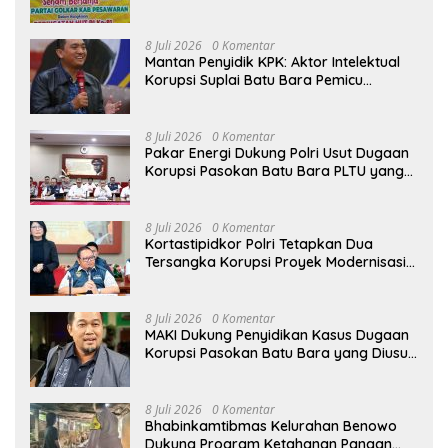
Acara Bertema “Senam Bersama
Golkar”
8 Juli 2026
0 Komentar
Mantan Penyidik KPK: Aktor Intelektual
Korupsi Suplai Batu Bara Pemicu
Blackout Listrik Harus Ditangkap
8 Juli 2026
0 Komentar
Pakar Energi Dukung Polri Usut Dugaan
Korupsi Pasokan Batu Bara PLTU yang
Ditaksir Rugikan Negara Rp5 Triliun
8 Juli 2026
0 Komentar
Kortastipidkor Polri Tetapkan Dua
Tersangka Korupsi Proyek Modernisasi
Pabrik Gula Assembagoes
8 Juli 2026
0 Komentar
MAKI Dukung Penyidikan Kasus Dugaan
Korupsi Pasokan Batu Bara yang Diusut
Kortastipidkor Polri
8 Juli 2026
0 Komentar
Bhabinkamtibmas Kelurahan Benowo
Dukung Program Ketahanan Pangan