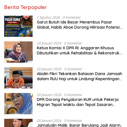
Berita Terpopuler
7 Agustus 2026
0 Komentar
Garut Butuh Ide Besar Menembus Pasar
Global, Habib Aboe Dorong Hilirisasi Potensi
Daerah
20 Januari 2026
0 Komentar
Ketua Komisi X DPR RI: Anggaran Khusus
Dibutuhkan untuk Rehabilitasi & Rekonstruksi
Sekolah Rusak Akibat Bencana
20 Januari 2026
0 Komentar
Abidin Fikri Tekankan Batasan Dana Jamaah
dalam RUU Haji untuk Lindungi Kepentingan
Calon Haji
20 Januari 2026
0 Komentar
DPR Dorong Penyaluran KUR untuk Pekerja
Migran Tepat Waktu dan Tepat Sasaran
demi Perlindungan Ekonomi PMI
20 Januari 2026
0 Komentar
Jamaludin Malik: Banjir Berulang Jadi Alarm,