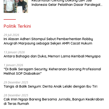
Kecamatan Cilincing Dukung LBH JSB
Indonesia Gelar Pelatihan Dasar Paralegal
Gratis Untuk 150 orang Pemuda Karang
Taruna di Jakarta Utara
Politik Terkini
29 Juli 2026
Ini Alasan Adheri Sitompul Sebut Pemberhentian Robby
Anugrah Marpaung sebagai Sekjen AMPI Cacat Hukum
13 Januari 2026
Antara Bahagia dan Duka, Memori Lama Kembali Menyapa
1 Januari 2026
“Di Balik Seragam Security: Keheranan Seorang Profesional
Melihat SOP Diabaikan”
29 Desember 2025
Tangis di Balik Senyum: Derita Anak Lelaki dengan Ibu Tiri
28 Desember 2025
Cak Imin Ngopi Bareng Bersama Jurnalis, Bangun Keakraban
di Teras Rumah