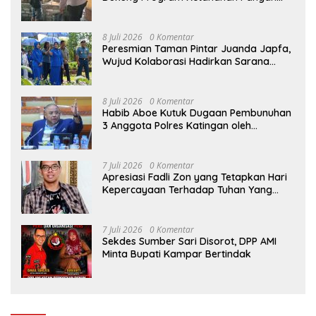
Melalui Sambang Peternak Sapi
8 Juli 2026
0 Komentar
Peresmian Taman Pintar Juanda Japfa,
Wujud Kolaborasi Hadirkan Sarana
Edukasi Inspiratif
8 Juli 2026
0 Komentar
Habib Aboe Kutuk Dugaan Pembunuhan
3 Anggota Polres Katingan oleh
Komplotan Narkoba
7 Juli 2026
0 Komentar
Apresiasi Fadli Zon yang Tetapkan Hari
Kepercayaan Terhadap Tuhan Yang
Maha Esa, Hizkia: Pelaksanaan Amanat
Konstitusi
7 Juli 2026
0 Komentar
Sekdes Sumber Sari Disorot, DPP AMI
Minta Bupati Kampar Bertindak