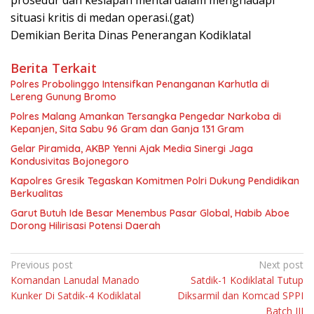
prosedur dan kesiapan mental dalam menghadapi
situasi kritis di medan operasi.(gat)
Demikian Berita Dinas Penerangan Kodiklatal
Berita Terkait
Polres Probolinggo Intensifkan Penanganan Karhutla di
Lereng Gunung Bromo
Polres Malang Amankan Tersangka Pengedar Narkoba di
Kepanjen, Sita Sabu 96 Gram dan Ganja 131 Gram
Gelar Piramida, AKBP Yenni Ajak Media Sinergi Jaga
Kondusivitas Bojonegoro
Kapolres Gresik Tegaskan Komitmen Polri Dukung Pendidikan
Berkualitas
Garut Butuh Ide Besar Menembus Pasar Global, Habib Aboe
Dorong Hilirisasi Potensi Daerah
Navigasi
Previous post
Next post
Komandan Lanudal Manado
Satdik-1 Kodiklatal Tutup
pos
Kunker Di Satdik-4 Kodiklatal
Diksarmil dan Komcad SPPI
Batch III