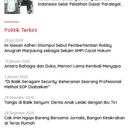
Indonesia Gelar Pelatihan Dasar Paralegal
Gratis Untuk 150 orang Pemuda Karang
Taruna di Jakarta Utara
Politik Terkini
29 Juli 2026
Ini Alasan Adheri Sitompul Sebut Pemberhentian Robby
Anugrah Marpaung sebagai Sekjen AMPI Cacat Hukum
13 Januari 2026
Antara Bahagia dan Duka, Memori Lama Kembali Menyapa
1 Januari 2026
“Di Balik Seragam Security: Keheranan Seorang Profesional
Melihat SOP Diabaikan”
29 Desember 2025
Tangis di Balik Senyum: Derita Anak Lelaki dengan Ibu Tiri
28 Desember 2025
Cak Imin Ngopi Bareng Bersama Jurnalis, Bangun Keakraban
di Teras Rumah