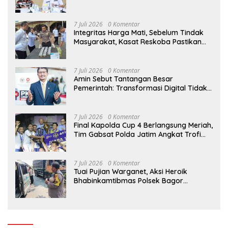
Perlindungan Lahan Pertanian Rakyat
7 Juli 2026
0 Komentar
Integritas Harga Mati, Sebelum Tindak
Masyarakat, Kasat Reskoba Pastikan
Seluruh Anggota Bebas Narkotika
7 Juli 2026
0 Komentar
Amin Sebut Tantangan Besar
Pemerintah: Transformasi Digital Tidak
Hanya Melahirkan Konsumen, tapi
Dorong Banyak Pelaku Usaha Digital
7 Juli 2026
0 Komentar
Final Kapolda Cup 4 Berlangsung Meriah,
Tim Gabsat Polda Jatim Angkat Trofi
Juara
7 Juli 2026
0 Komentar
Tuai Pujian Warganet, Aksi Heroik
Bhabinkamtibmas Polsek Bagor
Selamatkan Bayi Korban Kecelakaan
Bus di Nganjuk