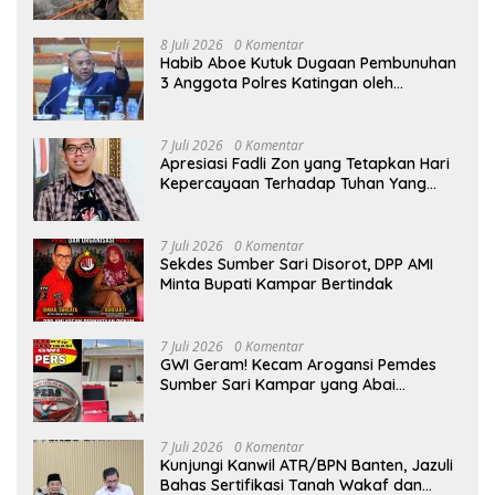
Bromo
8 Juli 2026
0 Komentar
Habib Aboe Kutuk Dugaan Pembunuhan
3 Anggota Polres Katingan oleh
Komplotan Narkoba
7 Juli 2026
0 Komentar
Apresiasi Fadli Zon yang Tetapkan Hari
Kepercayaan Terhadap Tuhan Yang
Maha Esa, Hizkia: Pelaksanaan Amanat
Konstitusi
7 Juli 2026
0 Komentar
Sekdes Sumber Sari Disorot, DPP AMI
Minta Bupati Kampar Bertindak
7 Juli 2026
0 Komentar
GWI Geram! Kecam Arogansi Pemdes
Sumber Sari Kampar yang Abai
Lambang Negara dan Alergi Kritik
Jurnalis
7 Juli 2026
0 Komentar
Kunjungi Kanwil ATR/BPN Banten, Jazuli
Bahas Sertifikasi Tanah Wakaf dan