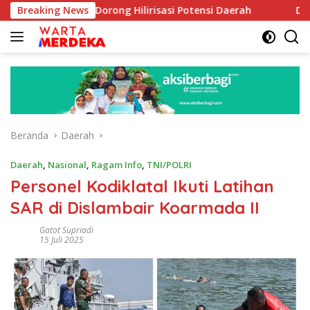
Langsung
Aboe Dorong Hilirisasi Potensi Daerah
Breaking News
DPR Dorong Prog
ke
konten
Beranda
Daerah
Daerah
,
Nasional
,
Ragam Info
,
TNI/POLRI
Personel Kodiklatal Ikuti Latihan
SAR di Dislambair Koarmada II
Gatot Supriadi
15 Juli 2025