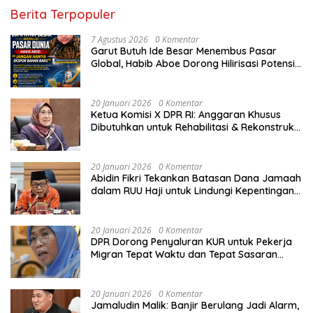
Berita Terpopuler
7 Agustus 2026
0 Komentar
Garut Butuh Ide Besar Menembus Pasar
Global, Habib Aboe Dorong Hilirisasi Potensi
Daerah
20 Januari 2026
0 Komentar
Ketua Komisi X DPR RI: Anggaran Khusus
Dibutuhkan untuk Rehabilitasi & Rekonstruksi
Sekolah Rusak Akibat Bencana
20 Januari 2026
0 Komentar
Abidin Fikri Tekankan Batasan Dana Jamaah
dalam RUU Haji untuk Lindungi Kepentingan
Calon Haji
20 Januari 2026
0 Komentar
DPR Dorong Penyaluran KUR untuk Pekerja
Migran Tepat Waktu dan Tepat Sasaran
demi Perlindungan Ekonomi PMI
20 Januari 2026
0 Komentar
Jamaludin Malik: Banjir Berulang Jadi Alarm,