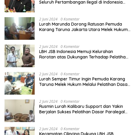
Seluruh Pertambangan Ilegal di Indonesia
Harus Ditertibkan
2 Juni 2024
0 Komentar
Lurah Marunda Dorong Ratusan Pemuda
Karang Taruna Jakarta Utara Melek Hukum
Melalui Pelatihan Dasar Paralegal Gratis
Yang Diadakan LBH JSB Indonesia
2 Juni 2024
0 Komentar
LBH JSB Indonesia Memuji Kelurahan
Rorotan atas Dukungan Terhadap Pelatihan
Dasar Paralegal Gratis Untuk 150 orang
Pemuda Karang Taruna di Jakarta Utara
2 Juni 2024
0 Komentar
Lurah Semper Timur Ingin Pemuda Karang
Taruna Melek Hukum Melalui Pelatihan Dasar
Paralegal Gratis Yang Diadakan LBH JSB
Indonesia
2 Juni 2024
0 Komentar
Rusmin Lurah Kalibaru Support dan Yakin
Berjalan Sukses Pelatihan Dasar Paralegal
Gratis Untuk Ratusan Karang Taruna di
Jakarta Utara
2 Juni 2024
0 Komentar
Kecamatan Cilincing Dukung LBH JSB