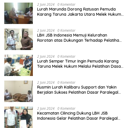
2 Juni 2024
0 Komentar
Lurah Marunda Dorong Ratusan Pemuda
Karang Taruna Jakarta Utara Melek Hukum
Melalui Pelatihan Dasar Paralegal Gratis
Yang Diadakan LBH JSB Indonesia
2 Juni 2024
0 Komentar
LBH JSB Indonesia Memuji Kelurahan
Rorotan atas Dukungan Terhadap Pelatihan
Dasar Paralegal Gratis Untuk 150 orang
Pemuda Karang Taruna di Jakarta Utara
2 Juni 2024
0 Komentar
Lurah Semper Timur Ingin Pemuda Karang
Taruna Melek Hukum Melalui Pelatihan Dasar
Paralegal Gratis Yang Diadakan LBH JSB
Indonesia
2 Juni 2024
0 Komentar
Rusmin Lurah Kalibaru Support dan Yakin
Berjalan Sukses Pelatihan Dasar Paralegal
Gratis Untuk Ratusan Karang Taruna di
Jakarta Utara
2 Juni 2024
0 Komentar
Kecamatan Cilincing Dukung LBH JSB
Indonesia Gelar Pelatihan Dasar Paralegal
Gratis Untuk 150 orang Pemuda Karang