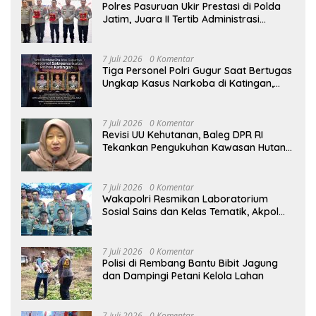
Polres Pasuruan Ukir Prestasi di Polda
Jatim, Juara II Tertib Administrasi
Pelaporan DORS Dan Ungkap Kasus
7 Juli 2026
0 Komentar
Tiga Personel Polri Gugur Saat Bertugas
Ungkap Kasus Narkoba di Katingan,
Dianugerahi Kenaikan Pangkat Luar
Biasa Anumerta
7 Juli 2026
0 Komentar
Revisi UU Kehutanan, Baleg DPR RI
Tekankan Pengukuhan Kawasan Hutan
Tak Boleh Dilakukan Sepihak
7 Juli 2026
0 Komentar
Wakapolri Resmikan Laboratorium
Sosial Sains dan Kelas Tematik, Akpol
Perkuat Scientific Policing
7 Juli 2026
0 Komentar
Polisi di Rembang Bantu Bibit Jagung
dan Dampingi Petani Kelola Lahan
7 Juli 2026
0 Komentar