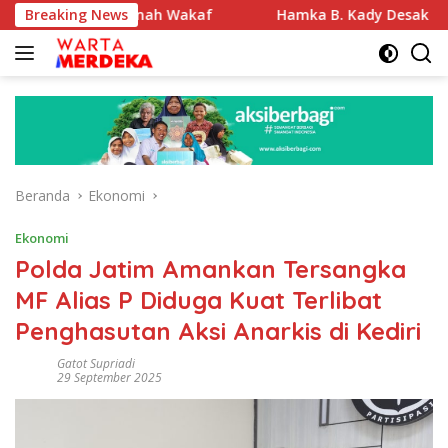
Langsung
kasi Tanah Wakaf
Breaking News
Hamka B. Kady Desak Evaluasi Perme
ke
konten
Beranda
Ekonomi
Ekonomi
Polda Jatim Amankan Tersangka
MF Alias P Diduga Kuat Terlibat
Penghasutan Aksi Anarkis di Kediri
Gatot Supriadi
29 September 2025