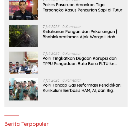
Polres Pasuruan Amankan Tiga
Tersangka Kasus Pencurian Sapi di Tutur
7 Juli 2026
0 Komentar
Ketahanan Pangan dari Pekarangan |
Bhabinkamtibmas Ajak Warga Lidah
Wetan Budidaya Singkong
7 Juli 2026
0 Komentar
Polri Tingkatkan Dugaan Korupsi dan
TPPU Pengadaan Batu Bara PLTU ke
Tahap Penyidikan, Kerugian Negara
Diindikasikan Capai Rp5 Triliun
7 Juli 2026
0 Komentar
Polri Tancap Gas Reformasi Pendidikan:
Kurikulum Berbasis HAM, AI, dan Big
Data Siap Berlaku 2027
Berita Terpopuler