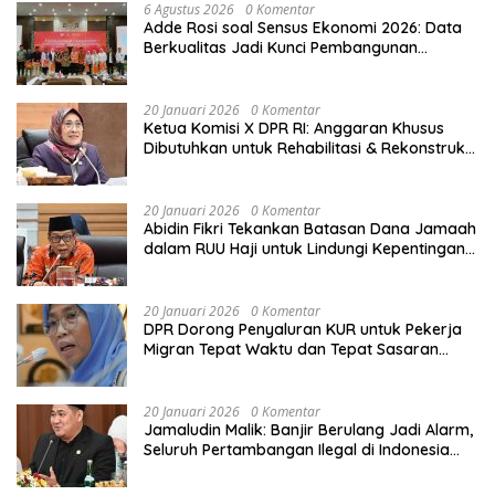
6 Agustus 2026
0 Komentar
Adde Rosi soal Sensus Ekonomi 2026: Data
Berkualitas Jadi Kunci Pembangunan
Indonesia
20 Januari 2026
0 Komentar
Ketua Komisi X DPR RI: Anggaran Khusus
Dibutuhkan untuk Rehabilitasi & Rekonstruksi
Sekolah Rusak Akibat Bencana
20 Januari 2026
0 Komentar
Abidin Fikri Tekankan Batasan Dana Jamaah
dalam RUU Haji untuk Lindungi Kepentingan
Calon Haji
20 Januari 2026
0 Komentar
DPR Dorong Penyaluran KUR untuk Pekerja
Migran Tepat Waktu dan Tepat Sasaran
demi Perlindungan Ekonomi PMI
20 Januari 2026
0 Komentar
Jamaludin Malik: Banjir Berulang Jadi Alarm,
Seluruh Pertambangan Ilegal di Indonesia
Harus Ditertibkan