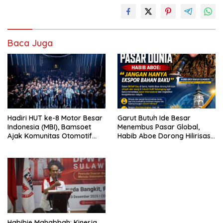
Baca Juga
Hadiri HUT ke-8 Motor Besar
Garut Butuh Ide Besar
Indonesia (MBI), Bamsoet
Menembus Pasar Global,
Ajak Komunitas Otomotif
Habib Aboe Dorong Hilirisasi
Perkuat Brotherhood dan
Potensi Daerah
Persatuan Bangsa di Tengah
Derasnya Provokasi Pecah
Belah Bangsa
Habibie Mahabbah: Kinerja