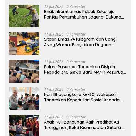
12 Juli 2026
0 Komentar
Bhabinkamtibmas Polsek Sukorejo
Pantau Pertumbuhan Jagung, Dukung
Asta Cita Presiden di Bidang Ketahanan
Pangan
11 Juli 2026
0 Komentar
Sitaan Emas 74 Kilogram dan Uang
Asing Warnai Penyidikan Dugaan
Korupsi Batu Bara PLTU Rp5 Triliun
11 Juli 2026
0 Komentar
Polres Pasuruan Tanamkan Disiplin
kepada 340 Siswa Baru MAN 1 Pasuruan,
Bekal Wujudkan Generasi Berkarakter
11 Juli 2026
0 Komentar
Hari Bhayangkara ke-80, Wakapolri
Tanamkan Kepedulian Sosial kepada
Taruna Akpol Lewat Santunan Anak
Yatim
11 Juli 2026
0 Komentar
Anak Kuli Bangunan Raih Predikat Ati
Trengginas, Bukti Kesempatan Setara di
Akpol