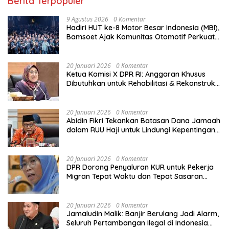
Berita Terpopuler
9 Agustus 2026
0 Komentar
Hadiri HUT ke-8 Motor Besar Indonesia (MBI),
Bamsoet Ajak Komunitas Otomotif Perkuat
Brotherhood dan Persatuan Bangsa di
Tengah Derasnya Provokasi Pecah Belah
Bangsa
20 Januari 2026
0 Komentar
Ketua Komisi X DPR RI: Anggaran Khusus
Dibutuhkan untuk Rehabilitasi & Rekonstruksi
Sekolah Rusak Akibat Bencana
20 Januari 2026
0 Komentar
Abidin Fikri Tekankan Batasan Dana Jamaah
dalam RUU Haji untuk Lindungi Kepentingan
Calon Haji
20 Januari 2026
0 Komentar
DPR Dorong Penyaluran KUR untuk Pekerja
Migran Tepat Waktu dan Tepat Sasaran
demi Perlindungan Ekonomi PMI
20 Januari 2026
0 Komentar
Jamaludin Malik: Banjir Berulang Jadi Alarm,
Seluruh Pertambangan Ilegal di Indonesia