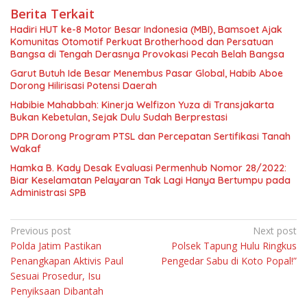
Berita Terkait
Hadiri HUT ke-8 Motor Besar Indonesia (MBI), Bamsoet Ajak
Komunitas Otomotif Perkuat Brotherhood dan Persatuan
Bangsa di Tengah Derasnya Provokasi Pecah Belah Bangsa
Garut Butuh Ide Besar Menembus Pasar Global, Habib Aboe
Dorong Hilirisasi Potensi Daerah
Habibie Mahabbah: Kinerja Welfizon Yuza di Transjakarta
Bukan Kebetulan, Sejak Dulu Sudah Berprestasi
DPR Dorong Program PTSL dan Percepatan Sertifikasi Tanah
Wakaf
Hamka B. Kady Desak Evaluasi Permenhub Nomor 28/2022:
Biar Keselamatan Pelayaran Tak Lagi Hanya Bertumpu pada
Administrasi SPB
Navigasi
Previous post
Next post
Polda Jatim Pastikan
Polsek Tapung Hulu Ringkus
pos
Penangkapan Aktivis Paul
Pengedar Sabu di Koto Popal!”
Sesuai Prosedur, Isu
Penyiksaan Dibantah