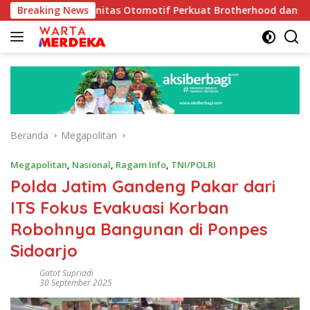
Langsung
k Komunitas Otomotif Perkuat Brotherhood dan Persatuan Bang
Breaking News
ke
konten
Beranda
Megapolitan
Megapolitan
,
Nasional
,
Ragam Info
,
TNI/POLRI
Polda Jatim Gandeng Pakar dari
ITS Fokus Evakuasi Korban
Robohnya Bangunan di Ponpes
Sidoarjo
Gatot Supriadi
30 September 2025