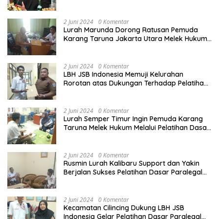
Harus Ditertibkan
2 Juni 2024
0 Komentar
Lurah Marunda Dorong Ratusan Pemuda
Karang Taruna Jakarta Utara Melek Hukum
Melalui Pelatihan Dasar Paralegal Gratis
Yang Diadakan LBH JSB Indonesia
2 Juni 2024
0 Komentar
LBH JSB Indonesia Memuji Kelurahan
Rorotan atas Dukungan Terhadap Pelatihan
Dasar Paralegal Gratis Untuk 150 orang
Pemuda Karang Taruna di Jakarta Utara
2 Juni 2024
0 Komentar
Lurah Semper Timur Ingin Pemuda Karang
Taruna Melek Hukum Melalui Pelatihan Dasar
Paralegal Gratis Yang Diadakan LBH JSB
Indonesia
2 Juni 2024
0 Komentar
Rusmin Lurah Kalibaru Support dan Yakin
Berjalan Sukses Pelatihan Dasar Paralegal
Gratis Untuk Ratusan Karang Taruna di
Jakarta Utara
2 Juni 2024
0 Komentar
Kecamatan Cilincing Dukung LBH JSB
Indonesia Gelar Pelatihan Dasar Paralegal