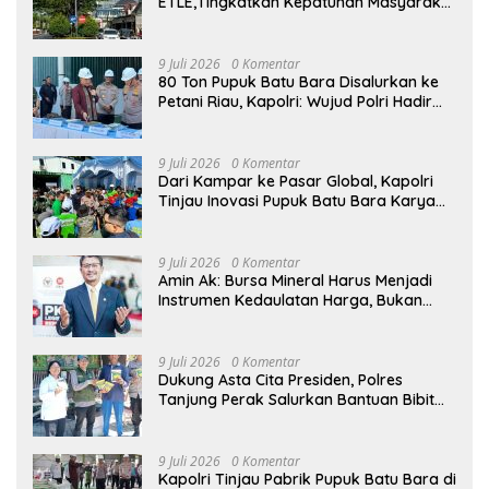
ETLE,Tingkatkan Kepatuhan Masyarakat
Dalam Berkendara
9 Juli 2026
0 Komentar
80 Ton Pupuk Batu Bara Disalurkan ke
Petani Riau, Kapolri: Wujud Polri Hadir
untuk Masyarakat
9 Juli 2026
0 Komentar
Dari Kampar ke Pasar Global, Kapolri
Tinjau Inovasi Pupuk Batu Bara Karya
Anak Bangsa
9 Juli 2026
0 Komentar
Amin Ak: Bursa Mineral Harus Menjadi
Instrumen Kedaulatan Harga, Bukan
Sekadar Lembaga Baru
9 Juli 2026
0 Komentar
Dukung Asta Cita Presiden, Polres
Tanjung Perak Salurkan Bantuan Bibit
Jagung Manis di Tambak Wedi.
9 Juli 2026
0 Komentar
Kapolri Tinjau Pabrik Pupuk Batu Bara di