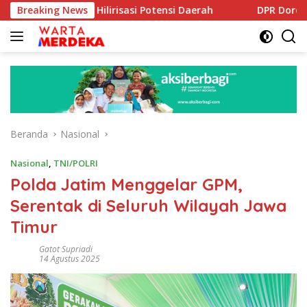
Langsung
ng Hilirisasi Potensi Daerah
Breaking News
DPR Dorong Program PTSL
ke
konten
Beranda
Nasional
Nasional
,
TNI/POLRI
Polda Jatim Menggelar GPM,
Serentak di Seluruh Wilayah Jawa
Timur
Gatot Supriadi
14 Agustus 2025