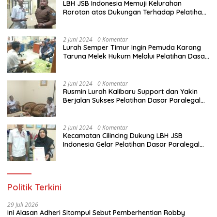
LBH JSB Indonesia Memuji Kelurahan
Rorotan atas Dukungan Terhadap Pelatihan
Dasar Paralegal Gratis Untuk 150 orang
Pemuda Karang Taruna di Jakarta Utara
2 Juni 2024
0 Komentar
Lurah Semper Timur Ingin Pemuda Karang
Taruna Melek Hukum Melalui Pelatihan Dasar
Paralegal Gratis Yang Diadakan LBH JSB
Indonesia
2 Juni 2024
0 Komentar
Rusmin Lurah Kalibaru Support dan Yakin
Berjalan Sukses Pelatihan Dasar Paralegal
Gratis Untuk Ratusan Karang Taruna di
Jakarta Utara
2 Juni 2024
0 Komentar
Kecamatan Cilincing Dukung LBH JSB
Indonesia Gelar Pelatihan Dasar Paralegal
Gratis Untuk 150 orang Pemuda Karang
Taruna di Jakarta Utara
Politik Terkini
29 Juli 2026
Ini Alasan Adheri Sitompul Sebut Pemberhentian Robby