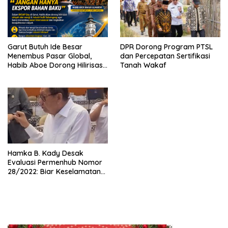
Garut Butuh Ide Besar
DPR Dorong Program PTSL
Menembus Pasar Global,
dan Percepatan Sertifikasi
Habib Aboe Dorong Hilirisasi
Tanah Wakaf
Potensi Daerah
Hamka B. Kady Desak
Evaluasi Permenhub Nomor
28/2022: Biar Keselamatan
Pelayaran Tak Lagi Hanya
Bertumpu pada Administrasi
SPB