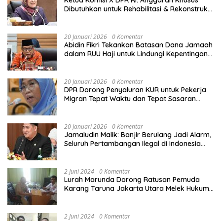
Dibutuhkan untuk Rehabilitasi & Rekonstruksi
Sekolah Rusak Akibat Bencana
20 Januari 2026
0 Komentar
Abidin Fikri Tekankan Batasan Dana Jamaah
dalam RUU Haji untuk Lindungi Kepentingan
Calon Haji
20 Januari 2026
0 Komentar
DPR Dorong Penyaluran KUR untuk Pekerja
Migran Tepat Waktu dan Tepat Sasaran
demi Perlindungan Ekonomi PMI
20 Januari 2026
0 Komentar
Jamaludin Malik: Banjir Berulang Jadi Alarm,
Seluruh Pertambangan Ilegal di Indonesia
Harus Ditertibkan
2 Juni 2024
0 Komentar
Lurah Marunda Dorong Ratusan Pemuda
Karang Taruna Jakarta Utara Melek Hukum
Melalui Pelatihan Dasar Paralegal Gratis
Yang Diadakan LBH JSB Indonesia
2 Juni 2024
0 Komentar