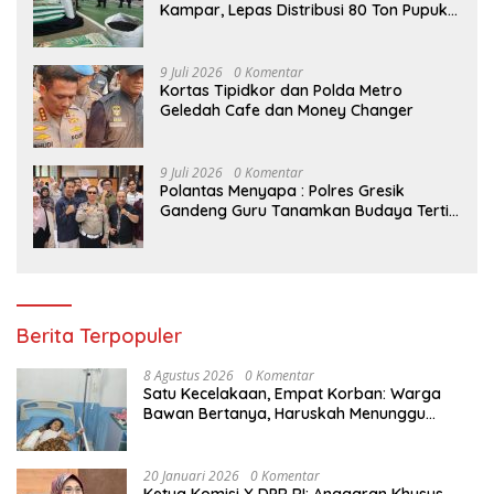
Kampar, Lepas Distribusi 80 Ton Pupuk
untuk Kelompok Tani Riau
9 Juli 2026
0 Komentar
Kortas Tipidkor dan Polda Metro
Geledah Cafe dan Money Changer
9 Juli 2026
0 Komentar
Polantas Menyapa : Polres Gresik
Gandeng Guru Tanamkan Budaya Tertib
Lalu Lintas Sejak Dini
Berita Terpopuler
8 Agustus 2026
0 Komentar
Satu Kecelakaan, Empat Korban: Warga
Bawan Bertanya, Haruskah Menunggu
Tragedi Berikutnya untuk Mendapat Lampu
Jalan?
20 Januari 2026
0 Komentar
Ketua Komisi X DPR RI: Anggaran Khusus