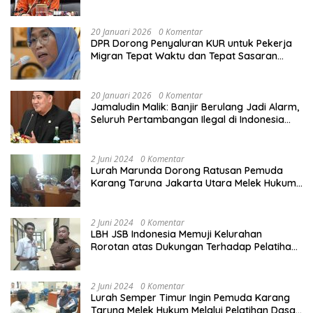
Calon Haji
20 Januari 2026
0 Komentar
DPR Dorong Penyaluran KUR untuk Pekerja
Migran Tepat Waktu dan Tepat Sasaran
demi Perlindungan Ekonomi PMI
20 Januari 2026
0 Komentar
Jamaludin Malik: Banjir Berulang Jadi Alarm,
Seluruh Pertambangan Ilegal di Indonesia
Harus Ditertibkan
2 Juni 2024
0 Komentar
Lurah Marunda Dorong Ratusan Pemuda
Karang Taruna Jakarta Utara Melek Hukum
Melalui Pelatihan Dasar Paralegal Gratis
Yang Diadakan LBH JSB Indonesia
2 Juni 2024
0 Komentar
LBH JSB Indonesia Memuji Kelurahan
Rorotan atas Dukungan Terhadap Pelatihan
Dasar Paralegal Gratis Untuk 150 orang
Pemuda Karang Taruna di Jakarta Utara
2 Juni 2024
0 Komentar
Lurah Semper Timur Ingin Pemuda Karang
Taruna Melek Hukum Melalui Pelatihan Dasar