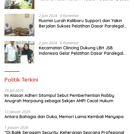
Paralegal Gratis Yang Diadakan LBH JSB
Indonesia
2 Juni 2024
0 Komentar
Rusmin Lurah Kalibaru Support dan Yakin
Berjalan Sukses Pelatihan Dasar Paralegal
Gratis Untuk Ratusan Karang Taruna di
Jakarta Utara
2 Juni 2024
0 Komentar
Kecamatan Cilincing Dukung LBH JSB
Indonesia Gelar Pelatihan Dasar Paralegal
Gratis Untuk 150 orang Pemuda Karang
Taruna di Jakarta Utara
Politik Terkini
29 Juli 2026
Ini Alasan Adheri Sitompul Sebut Pemberhentian Robby
Anugrah Marpaung sebagai Sekjen AMPI Cacat Hukum
13 Januari 2026
Antara Bahagia dan Duka, Memori Lama Kembali Menyapa
1 Januari 2026
“Di Balik Seragam Security: Keheranan Seorang Profesional