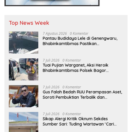
Top News Week
7 Agustus 2026
0 Komentar
Pantau Budidaya Lele di Genengwaru,
Bhabinkamtibmas Pastikan
Pertumbuhan Ikan Berjalan Baik
7 Juli 2026
0 Komentar
Tuai Pujian Warganet, Aksi Heroik
Bhabinkamtibmas Polsek Bagor
Selamatkan Bayi Korban Kecelakaan
Bus di Nganjuk
7 Juli 2026
0 Komentar
Gus Falah Bedah RUU Perampasan Aset,
Soroti Pembuktian Terbalik dan
Pertanyakan Posisi Kejaksaan
7 Juli 2026
0 Komentar
Sikap Alergi Kritik Oknum Sekdes
Sumber Sari: Tuding Wartawan ‘Cari
Kesalahan’ Saat Dipertanyakan Soal