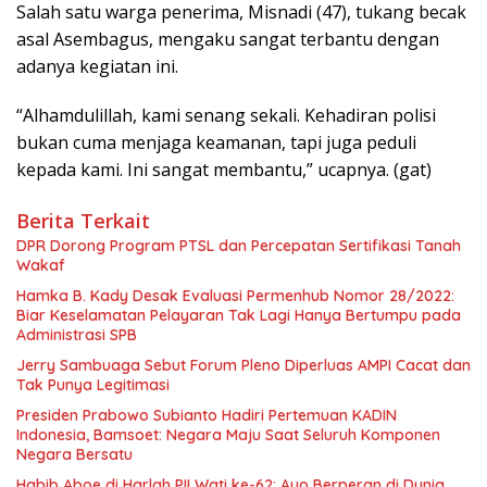
Salah satu warga penerima, Misnadi (47), tukang becak
asal Asembagus, mengaku sangat terbantu dengan
adanya kegiatan ini.
“Alhamdulillah, kami senang sekali. Kehadiran polisi
bukan cuma menjaga keamanan, tapi juga peduli
kepada kami. Ini sangat membantu,” ucapnya. (gat)
Berita Terkait
DPR Dorong Program PTSL dan Percepatan Sertifikasi Tanah
Wakaf
Hamka B. Kady Desak Evaluasi Permenhub Nomor 28/2022:
Biar Keselamatan Pelayaran Tak Lagi Hanya Bertumpu pada
Administrasi SPB
Jerry Sambuaga Sebut Forum Pleno Diperluas AMPI Cacat dan
Tak Punya Legitimasi
Presiden Prabowo Subianto Hadiri Pertemuan KADIN
Indonesia, Bamsoet: Negara Maju Saat Seluruh Komponen
Negara Bersatu
Habib Aboe di Harlah PII Wati ke-62: Ayo Berperan di Dunia