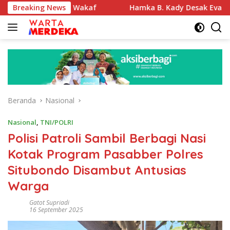
Langsung
si Tanah Wakaf
Breaking News
Hamka B. Kady Desak Evaluasi Permenh
ke
konten
Beranda
Nasional
Nasional
,
TNI/POLRI
Polisi Patroli Sambil Berbagi Nasi
Kotak Program Pasabber Polres
Situbondo Disambut Antusias
Warga
Gatot Supriadi
16 September 2025