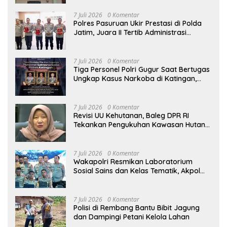
Bendera Lusuh dan Layanan PATEN
CETAR yang Diduga Mandek
7 Juli 2026
0 Komentar
Polres Pasuruan Ukir Prestasi di Polda
Jatim, Juara II Tertib Administrasi
Pelaporan DORS Dan Ungkap Kasus
7 Juli 2026
0 Komentar
Tiga Personel Polri Gugur Saat Bertugas
Ungkap Kasus Narkoba di Katingan,
Dianugerahi Kenaikan Pangkat Luar
Biasa Anumerta
7 Juli 2026
0 Komentar
Revisi UU Kehutanan, Baleg DPR RI
Tekankan Pengukuhan Kawasan Hutan
Tak Boleh Dilakukan Sepihak
7 Juli 2026
0 Komentar
Wakapolri Resmikan Laboratorium
Sosial Sains dan Kelas Tematik, Akpol
Perkuat Scientific Policing
7 Juli 2026
0 Komentar
Polisi di Rembang Bantu Bibit Jagung
dan Dampingi Petani Kelola Lahan