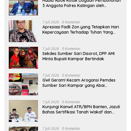
Habib Aboe Kutuk Dugaan Pembunuhan
3 Anggota Polres Katingan oleh
Komplotan Narkoba
7 Juli 2026
0 Komentar
Apresiasi Fadli Zon yang Tetapkan Hari
Kepercayaan Terhadap Tuhan Yang
Maha Esa, Hizkia: Pelaksanaan Amanat
Konstitusi
7 Juli 2026
0 Komentar
Sekdes Sumber Sari Disorot, DPP AMI
Minta Bupati Kampar Bertindak
7 Juli 2026
0 Komentar
GWI Geram! Kecam Arogansi Pemdes
Sumber Sari Kampar yang Abai
Lambang Negara dan Alergi Kritik
Jurnalis
7 Juli 2026
0 Komentar
Kunjungi Kanwil ATR/BPN Banten, Jazuli
Bahas Sertifikasi Tanah Wakaf dan
Perlindungan Lahan Pertanian Rakyat
7 Juli 2026
0 Komentar