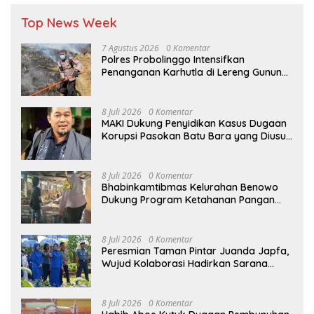
Top News Week
7 Agustus 2026
0 Komentar
Polres Probolinggo Intensifkan
Penanganan Karhutla di Lereng Gunung
Bromo
8 Juli 2026
0 Komentar
MAKI Dukung Penyidikan Kasus Dugaan
Korupsi Pasokan Batu Bara yang Diusut
Kortastipidkor Polri
8 Juli 2026
0 Komentar
Bhabinkamtibmas Kelurahan Benowo
Dukung Program Ketahanan Pangan
Melalui Sambang Peternak Sapi
8 Juli 2026
0 Komentar
Peresmian Taman Pintar Juanda Japfa,
Wujud Kolaborasi Hadirkan Sarana
Edukasi Inspiratif
8 Juli 2026
0 Komentar