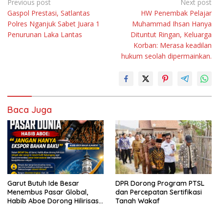
Navigasi
Previous post
Next post
Gaspol Prestasi, Satlantas
HW Penembak Pelajar
pos
Polres Nganjuk Sabet Juara 1
Muhammad Ihsan Hanya
Penurunan Laka Lantas
Dituntut Ringan, Keluarga
Korban: Merasa keadilan
hukum seolah dipermainkan.
Baca Juga
Garut Butuh Ide Besar
DPR Dorong Program PTSL
Menembus Pasar Global,
dan Percepatan Sertifikasi
Habib Aboe Dorong Hilirisasi
Tanah Wakaf
Potensi Daerah