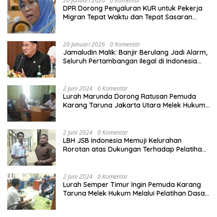
20 Januari 2026
0 Komentar
DPR Dorong Penyaluran KUR untuk Pekerja
Migran Tepat Waktu dan Tepat Sasaran
demi Perlindungan Ekonomi PMI
20 Januari 2026
0 Komentar
Jamaludin Malik: Banjir Berulang Jadi Alarm,
Seluruh Pertambangan Ilegal di Indonesia
Harus Ditertibkan
2 Juni 2024
0 Komentar
Lurah Marunda Dorong Ratusan Pemuda
Karang Taruna Jakarta Utara Melek Hukum
Melalui Pelatihan Dasar Paralegal Gratis
Yang Diadakan LBH JSB Indonesia
2 Juni 2024
0 Komentar
LBH JSB Indonesia Memuji Kelurahan
Rorotan atas Dukungan Terhadap Pelatihan
Dasar Paralegal Gratis Untuk 150 orang
Pemuda Karang Taruna di Jakarta Utara
2 Juni 2024
0 Komentar
Lurah Semper Timur Ingin Pemuda Karang
Taruna Melek Hukum Melalui Pelatihan Dasar
Paralegal Gratis Yang Diadakan LBH JSB
Indonesia