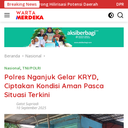
Langsung
boe Dorong Hilirisasi Potensi Daerah
Breaking News
DPR Dorong Progr
ke
konten
Beranda
Nasional
Nasional
,
TNI/POLRI
Polres Nganjuk Gelar KRYD,
Ciptakan Kondisi Aman Pasca
Situasi Terkini
Gatot Supriadi
10 September 2025