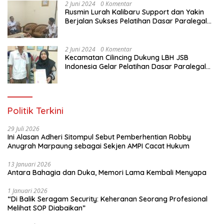
2 Juni 2024
0 Komentar
Rusmin Lurah Kalibaru Support dan Yakin
Berjalan Sukses Pelatihan Dasar Paralegal
Gratis Untuk Ratusan Karang Taruna di
Jakarta Utara
2 Juni 2024
0 Komentar
Kecamatan Cilincing Dukung LBH JSB
Indonesia Gelar Pelatihan Dasar Paralegal
Gratis Untuk 150 orang Pemuda Karang
Taruna di Jakarta Utara
Politik Terkini
29 Juli 2026
Ini Alasan Adheri Sitompul Sebut Pemberhentian Robby
Anugrah Marpaung sebagai Sekjen AMPI Cacat Hukum
13 Januari 2026
Antara Bahagia dan Duka, Memori Lama Kembali Menyapa
1 Januari 2026
“Di Balik Seragam Security: Keheranan Seorang Profesional
Melihat SOP Diabaikan”