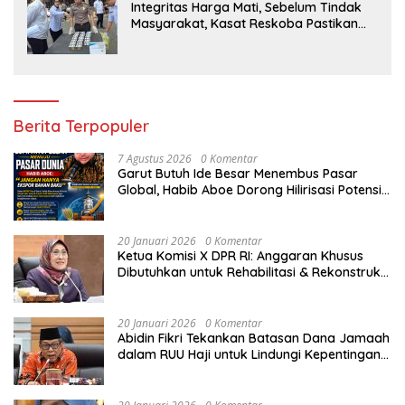
Integritas Harga Mati, Sebelum Tindak
Masyarakat, Kasat Reskoba Pastikan
Seluruh Anggota Bebas Narkotika
Berita Terpopuler
7 Agustus 2026
0 Komentar
Garut Butuh Ide Besar Menembus Pasar
Global, Habib Aboe Dorong Hilirisasi Potensi
Daerah
20 Januari 2026
0 Komentar
Ketua Komisi X DPR RI: Anggaran Khusus
Dibutuhkan untuk Rehabilitasi & Rekonstruksi
Sekolah Rusak Akibat Bencana
20 Januari 2026
0 Komentar
Abidin Fikri Tekankan Batasan Dana Jamaah
dalam RUU Haji untuk Lindungi Kepentingan
Calon Haji