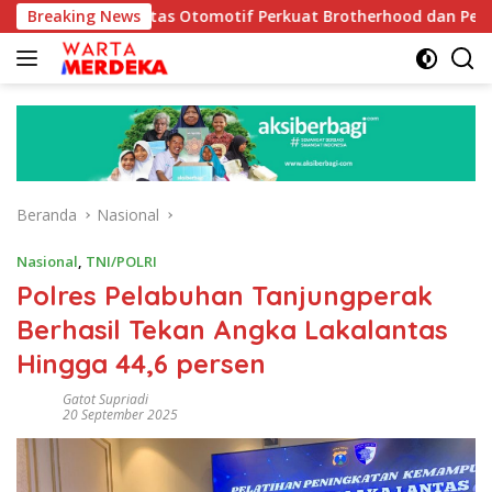
Langsung
omunitas Otomotif Perkuat Brotherhood dan Persatuan Bangsa 
Breaking News
ke
konten
Beranda
Nasional
Nasional
,
TNI/POLRI
Polres Pelabuhan Tanjungperak
Berhasil Tekan Angka Lakalantas
Hingga 44,6 persen
Gatot Supriadi
20 September 2025