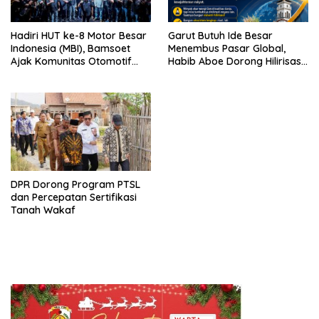
Hadiri HUT ke-8 Motor Besar
Garut Butuh Ide Besar
Indonesia (MBI), Bamsoet
Menembus Pasar Global,
Ajak Komunitas Otomotif
Habib Aboe Dorong Hilirisasi
Perkuat Brotherhood dan
Potensi Daerah
Persatuan Bangsa di Tengah
Derasnya Provokasi Pecah
Belah Bangsa
DPR Dorong Program PTSL
dan Percepatan Sertifikasi
Tanah Wakaf