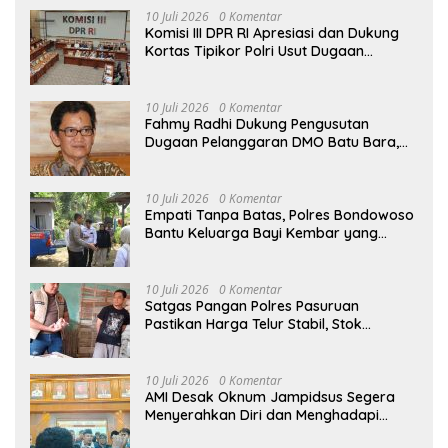
10 Juli 2026
0 Komentar
Komisi III DPR RI Apresiasi dan Dukung
Kortas Tipikor Polri Usut Dugaan
Korupsi Batu Bara
10 Juli 2026
0 Komentar
Fahmy Radhi Dukung Pengusutan
Dugaan Pelanggaran DMO Batu Bara,
Minta Sanksi Tegas bagi Pelanggar
10 Juli 2026
0 Komentar
Empati Tanpa Batas, Polres Bondowoso
Bantu Keluarga Bayi Kembar yang
Kehilangan Ibu
10 Juli 2026
0 Komentar
Satgas Pangan Polres Pasuruan
Pastikan Harga Telur Stabil, Stok
Melimpah di Pasar Bangil
10 Juli 2026
0 Komentar
AMI Desak Oknum Jampidsus Segera
Menyerahkan Diri dan Menghadapi
Proses Hukum