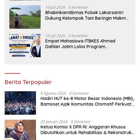
10 Juli 2026
0 Komentar
Bhabinkamtibmas Polsek Lakarsantri
Dukung Kelompok Tani Beringin Makmur
Perkuat Ketahanan Pangan Surabaya
10 Juli 2026
0 Komentar
Empat Mahasiswa ITBKES Ahmad
Dahlan Jatim Lolos Program
Internasional di Thailand, Siap
Harumkan Nama Indonesia di Kancah
Global
Berita Terpopuler
9 Agustus 2026
0 Komentar
Hadiri HUT ke-8 Motor Besar Indonesia (MBI),
Bamsoet Ajak Komunitas Otomotif Perkuat
Brotherhood dan Persatuan Bangsa di
Tengah Derasnya Provokasi Pecah Belah
Bangsa
20 Januari 2026
0 Komentar
Ketua Komisi X DPR RI: Anggaran Khusus
Dibutuhkan untuk Rehabilitasi & Rekonstruksi
Sekolah Rusak Akibat Bencana