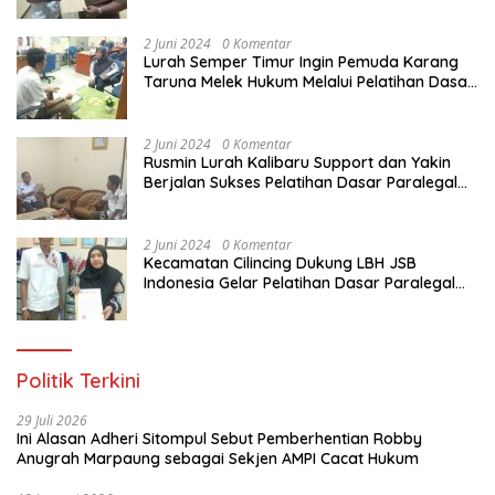
Dasar Paralegal Gratis Untuk 150 orang
Pemuda Karang Taruna di Jakarta Utara
2 Juni 2024
0 Komentar
Lurah Semper Timur Ingin Pemuda Karang
Taruna Melek Hukum Melalui Pelatihan Dasar
Paralegal Gratis Yang Diadakan LBH JSB
Indonesia
2 Juni 2024
0 Komentar
Rusmin Lurah Kalibaru Support dan Yakin
Berjalan Sukses Pelatihan Dasar Paralegal
Gratis Untuk Ratusan Karang Taruna di
Jakarta Utara
2 Juni 2024
0 Komentar
Kecamatan Cilincing Dukung LBH JSB
Indonesia Gelar Pelatihan Dasar Paralegal
Gratis Untuk 150 orang Pemuda Karang
Taruna di Jakarta Utara
Politik Terkini
29 Juli 2026
Ini Alasan Adheri Sitompul Sebut Pemberhentian Robby
Anugrah Marpaung sebagai Sekjen AMPI Cacat Hukum