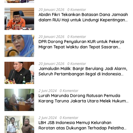
20 Januari 2026
0 Komentar
Abidin Fikri Tekankan Batasan Dana Jamaah
dalam RUU Haji untuk Lindungi Kepentingan
Calon Haji
20 Januari 2026
0 Komentar
DPR Dorong Penyaluran KUR untuk Pekerja
Migran Tepat Waktu dan Tepat Sasaran
demi Perlindungan Ekonomi PMI
20 Januari 2026
0 Komentar
Jamaludin Malik: Banjir Berulang Jadi Alarm,
Seluruh Pertambangan Ilegal di Indonesia
Harus Ditertibkan
2 Juni 2024
0 Komentar
Lurah Marunda Dorong Ratusan Pemuda
Karang Taruna Jakarta Utara Melek Hukum
Melalui Pelatihan Dasar Paralegal Gratis
Yang Diadakan LBH JSB Indonesia
2 Juni 2024
0 Komentar
LBH JSB Indonesia Memuji Kelurahan
Rorotan atas Dukungan Terhadap Pelatihan