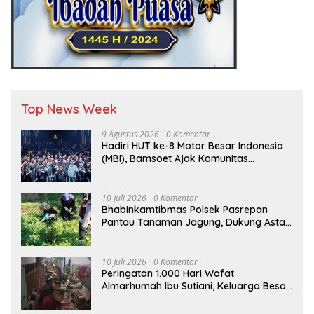
Top News Week
9 Agustus 2026
0 Komentar
Hadiri HUT ke-8 Motor Besar Indonesia
(MBI), Bamsoet Ajak Komunitas
Otomotif Perkuat Brotherhood dan
Persatuan Bangsa di Tengah Derasnya
Provokasi Pecah Belah Bangsa
10 Juli 2026
0 Komentar
Bhabinkamtibmas Polsek Pasrepan
Pantau Tanaman Jagung, Dukung Asta
Cita Ketahanan Pangan Nasional
10 Juli 2026
0 Komentar
Peringatan 1.000 Hari Wafat
Almarhumah Ibu Sutiani, Keluarga Besar
Bapak Edy dan Ibu Narti Gelar Tahlil dan
Doa Bersama