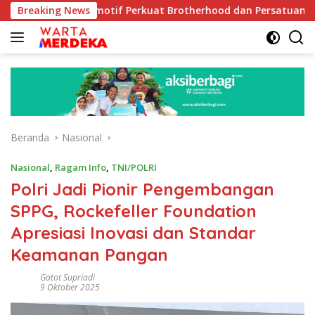
Langsung
 Otomotif Perkuat Brotherhood dan Persatuan Bangsa di Tenga
Breaking News
ke
konten
Beranda
Nasional
Nasional
,
Ragam Info
,
TNI/POLRI
Polri Jadi Pionir Pengembangan
SPPG, Rockefeller Foundation
Apresiasi Inovasi dan Standar
Keamanan Pangan
Gatot Supriadi
9 Oktober 2025