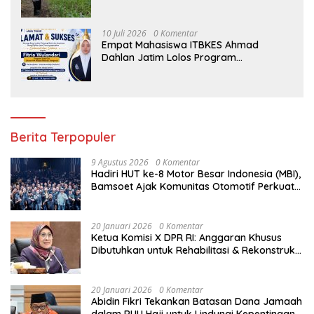
Perkuat Ketahanan Pangan Surabaya
10 Juli 2026
0 Komentar
Empat Mahasiswa ITBKES Ahmad
Dahlan Jatim Lolos Program
Internasional di Thailand, Siap
Harumkan Nama Indonesia di Kancah
Global
Berita Terpopuler
9 Agustus 2026
0 Komentar
Hadiri HUT ke-8 Motor Besar Indonesia (MBI),
Bamsoet Ajak Komunitas Otomotif Perkuat
Brotherhood dan Persatuan Bangsa di
Tengah Derasnya Provokasi Pecah Belah
Bangsa
20 Januari 2026
0 Komentar
Ketua Komisi X DPR RI: Anggaran Khusus
Dibutuhkan untuk Rehabilitasi & Rekonstruksi
Sekolah Rusak Akibat Bencana
20 Januari 2026
0 Komentar
Abidin Fikri Tekankan Batasan Dana Jamaah
dalam RUU Haji untuk Lindungi Kepentingan