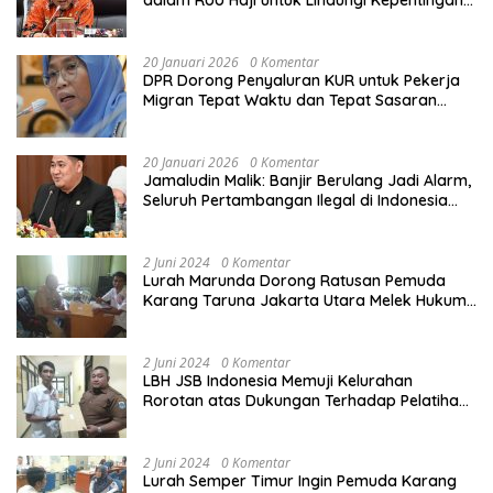
Calon Haji
20 Januari 2026
0 Komentar
DPR Dorong Penyaluran KUR untuk Pekerja
Migran Tepat Waktu dan Tepat Sasaran
demi Perlindungan Ekonomi PMI
20 Januari 2026
0 Komentar
Jamaludin Malik: Banjir Berulang Jadi Alarm,
Seluruh Pertambangan Ilegal di Indonesia
Harus Ditertibkan
2 Juni 2024
0 Komentar
Lurah Marunda Dorong Ratusan Pemuda
Karang Taruna Jakarta Utara Melek Hukum
Melalui Pelatihan Dasar Paralegal Gratis
Yang Diadakan LBH JSB Indonesia
2 Juni 2024
0 Komentar
LBH JSB Indonesia Memuji Kelurahan
Rorotan atas Dukungan Terhadap Pelatihan
Dasar Paralegal Gratis Untuk 150 orang
Pemuda Karang Taruna di Jakarta Utara
2 Juni 2024
0 Komentar
Lurah Semper Timur Ingin Pemuda Karang