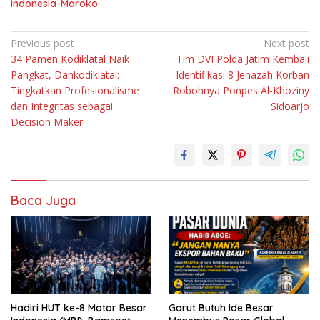
Indonesia-Maroko
Navigasi
Previous post
Next post
34 Pamen Kodiklatal Naik
Tim DVI Polda Jatim Kembali
pos
Pangkat, Dankodiklatal:
Identifikasi 8 Jenazah Korban
Tingkatkan Profesionalisme
Robohnya Ponpes Al-Khoziny
dan Integritas sebagai
Sidoarjo
Decision Maker
Baca Juga
Hadiri HUT ke-8 Motor Besar
Garut Butuh Ide Besar