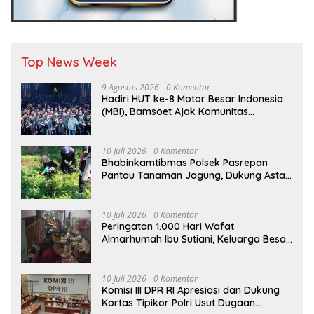
Top News Week
9 Agustus 2026
0 Komentar
Hadiri HUT ke-8 Motor Besar Indonesia
(MBI), Bamsoet Ajak Komunitas
Otomotif Perkuat Brotherhood dan
Persatuan Bangsa di Tengah Derasnya
Provokasi Pecah Belah Bangsa
10 Juli 2026
0 Komentar
Bhabinkamtibmas Polsek Pasrepan
Pantau Tanaman Jagung, Dukung Asta
Cita Ketahanan Pangan Nasional
10 Juli 2026
0 Komentar
Peringatan 1.000 Hari Wafat
Almarhumah Ibu Sutiani, Keluarga Besar
Bapak Edy dan Ibu Narti Gelar Tahlil dan
Doa Bersama
10 Juli 2026
0 Komentar
Komisi III DPR RI Apresiasi dan Dukung
Kortas Tipikor Polri Usut Dugaan