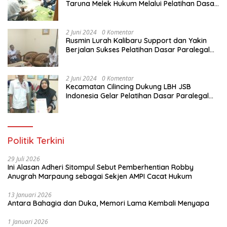
Taruna Melek Hukum Melalui Pelatihan Dasar
Paralegal Gratis Yang Diadakan LBH JSB
Indonesia
2 Juni 2024
0 Komentar
Rusmin Lurah Kalibaru Support dan Yakin
Berjalan Sukses Pelatihan Dasar Paralegal
Gratis Untuk Ratusan Karang Taruna di
Jakarta Utara
2 Juni 2024
0 Komentar
Kecamatan Cilincing Dukung LBH JSB
Indonesia Gelar Pelatihan Dasar Paralegal
Gratis Untuk 150 orang Pemuda Karang
Taruna di Jakarta Utara
Politik Terkini
29 Juli 2026
Ini Alasan Adheri Sitompul Sebut Pemberhentian Robby
Anugrah Marpaung sebagai Sekjen AMPI Cacat Hukum
13 Januari 2026
Antara Bahagia dan Duka, Memori Lama Kembali Menyapa
1 Januari 2026