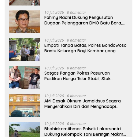
Korupsi Batu Bara
10 Juli 2026
0 Komentar
Fahmy Radhi Dukung Pengusutan
Dugaan Pelanggaran DMO Batu Bara,
Minta Sanksi Tegas bagi Pelanggar
10 Juli 2026
0 Komentar
Empati Tanpa Batas, Polres Bondowoso
Bantu Keluarga Bayi Kembar yang
Kehilangan Ibu
10 Juli 2026
0 Komentar
Satgas Pangan Polres Pasuruan
Pastikan Harga Telur Stabil, Stok
Melimpah di Pasar Bangil
10 Juli 2026
0 Komentar
AMI Desak Oknum Jampidsus Segera
Menyerahkan Diri dan Menghadapi
Proses Hukum
10 Juli 2026
0 Komentar
Bhabinkamtibmas Polsek Lakarsantri
Dukung Kelompok Tani Beringin Makmur