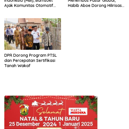
Indonesia (MBI), Bamsoet
Menembus Pasar Global,
Ajak Komunitas Otomotif
Habib Aboe Dorong Hilirisasi
Perkuat Brotherhood dan
Potensi Daerah
Persatuan Bangsa di Tengah
Derasnya Provokasi Pecah
Belah Bangsa
DPR Dorong Program PTSL
dan Percepatan Sertifikasi
Tanah Wakaf