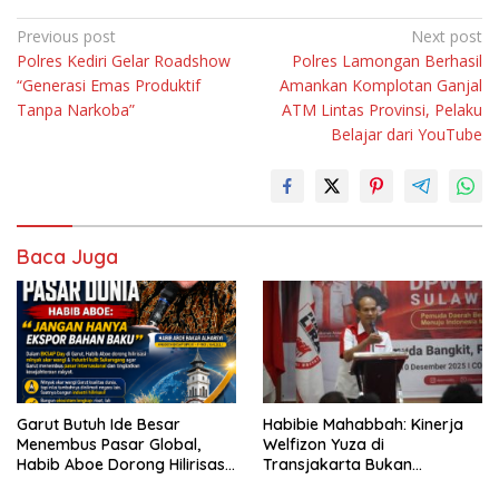
Navigasi
Previous post
Next post
Polres Kediri Gelar Roadshow
Polres Lamongan Berhasil
pos
“Generasi Emas Produktif
Amankan Komplotan Ganjal
Tanpa Narkoba”
ATM Lintas Provinsi, Pelaku
Belajar dari YouTube
Baca Juga
Garut Butuh Ide Besar
Habibie Mahabbah: Kinerja
Menembus Pasar Global,
Welfizon Yuza di
Habib Aboe Dorong Hilirisasi
Transjakarta Bukan
Potensi Daerah
Kebetulan, Sejak Dulu Sudah