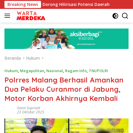
Langsung
 Aboe Dorong Hilirisasi Potensi Daerah
Breaking News
DPR Dorong Pr
ke
konten
Beranda
Hukum
Hukum
,
Megapolitan
,
Nasional
,
Ragam Info
,
TNI/POLRI
Polrres Malang Berhasil Amankan
Dua Pelaku Curanmor di Jabung,
Motor Korban Akhirnya Kembali
Gatot Supriadi
23 Oktober 2025