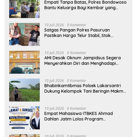
Empati Tanpa Batas, Polres Bondowoso
Bantu Keluarga Bayi Kembar yang
Kehilangan Ibu
10 Juli 2026
0 Komentar
Satgas Pangan Polres Pasuruan
Pastikan Harga Telur Stabil, Stok
Melimpah di Pasar Bangil
10 Juli 2026
0 Komentar
AMI Desak Oknum Jampidsus Segera
Menyerahkan Diri dan Menghadapi
Proses Hukum
10 Juli 2026
0 Komentar
Bhabinkamtibmas Polsek Lakarsantri
Dukung Kelompok Tani Beringin Makmur
Perkuat Ketahanan Pangan Surabaya
10 Juli 2026
0 Komentar
Empat Mahasiswa ITBKES Ahmad
Dahlan Jatim Lolos Program
Internasional di Thailand, Siap
Harumkan Nama Indonesia di Kancah
Global
10 Juli 2026
0 Komentar