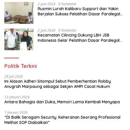
2 Juni 2024
0 Komentar
Rusmin Lurah Kalibaru Support dan Yakin
Berjalan Sukses Pelatihan Dasar Paralegal
Gratis Untuk Ratusan Karang Taruna di
Jakarta Utara
2 Juni 2024
0 Komentar
Kecamatan Cilincing Dukung LBH JSB
Indonesia Gelar Pelatihan Dasar Paralegal
Gratis Untuk 150 orang Pemuda Karang
Taruna di Jakarta Utara
Politik Terkini
29 Juli 2026
Ini Alasan Adheri Sitompul Sebut Pemberhentian Robby
Anugrah Marpaung sebagai Sekjen AMPI Cacat Hukum
13 Januari 2026
Antara Bahagia dan Duka, Memori Lama Kembali Menyapa
1 Januari 2026
“Di Balik Seragam Security: Keheranan Seorang Profesional
Melihat SOP Diabaikan”