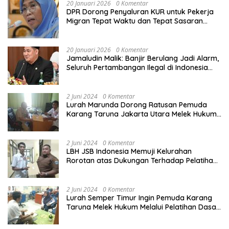
20 Januari 2026
0 Komentar
DPR Dorong Penyaluran KUR untuk Pekerja
Migran Tepat Waktu dan Tepat Sasaran
demi Perlindungan Ekonomi PMI
20 Januari 2026
0 Komentar
Jamaludin Malik: Banjir Berulang Jadi Alarm,
Seluruh Pertambangan Ilegal di Indonesia
Harus Ditertibkan
2 Juni 2024
0 Komentar
Lurah Marunda Dorong Ratusan Pemuda
Karang Taruna Jakarta Utara Melek Hukum
Melalui Pelatihan Dasar Paralegal Gratis
Yang Diadakan LBH JSB Indonesia
2 Juni 2024
0 Komentar
LBH JSB Indonesia Memuji Kelurahan
Rorotan atas Dukungan Terhadap Pelatihan
Dasar Paralegal Gratis Untuk 150 orang
Pemuda Karang Taruna di Jakarta Utara
2 Juni 2024
0 Komentar
Lurah Semper Timur Ingin Pemuda Karang
Taruna Melek Hukum Melalui Pelatihan Dasar
Paralegal Gratis Yang Diadakan LBH JSB
Indonesia