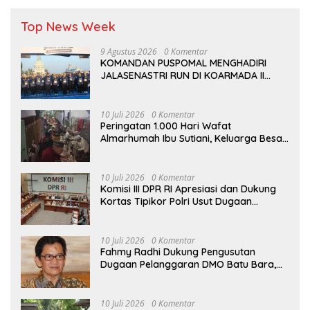
Top News Week
9 Agustus 2026
0 Komentar
KOMANDAN PUSPOMAL MENGHADIRI
JALASENASTRI RUN DI KOARMADA II
SURABAYA
10 Juli 2026
0 Komentar
Peringatan 1.000 Hari Wafat
Almarhumah Ibu Sutiani, Keluarga Besar
Bapak Edy dan Ibu Narti Gelar Tahlil dan
Doa Bersama
10 Juli 2026
0 Komentar
Komisi III DPR RI Apresiasi dan Dukung
Kortas Tipikor Polri Usut Dugaan
Korupsi Batu Bara
10 Juli 2026
0 Komentar
Fahmy Radhi Dukung Pengusutan
Dugaan Pelanggaran DMO Batu Bara,
Minta Sanksi Tegas bagi Pelanggar
10 Juli 2026
0 Komentar