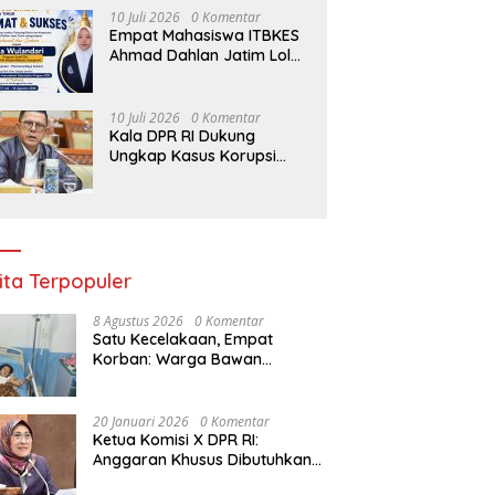
Ketahanan Pangan
10 Juli 2026
0 Komentar
Surabaya
Empat Mahasiswa ITBKES
Ahmad Dahlan Jatim Lolos
Program Internasional di
Thailand, Siap Harumkan
Nama Indonesia di Kancah
10 Juli 2026
0 Komentar
Global
Kala DPR RI Dukung
Ungkap Kasus Korupsi
oleh Polisi: Minta TNI-Polri
hingga Jaksa Solid!
ita Terpopuler
8 Agustus 2026
0 Komentar
Satu Kecelakaan, Empat
Korban: Warga Bawan
Bertanya, Haruskah Menunggu
Tragedi Berikutnya untuk
Mendapat Lampu Jalan?
20 Januari 2026
0 Komentar
Ketua Komisi X DPR RI:
Anggaran Khusus Dibutuhkan
untuk Rehabilitasi &