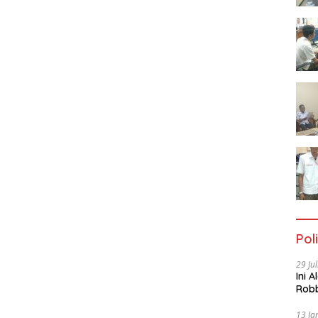
Poli
29 Ju
Ini 
Robb
Cac
13 Ja