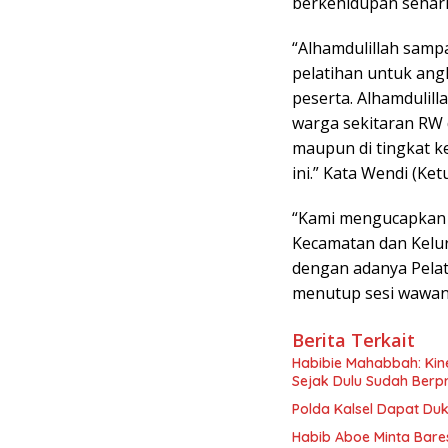
berkehidupan sehari
“Alhamdulillah sampa
pelatihan untuk an
peserta. Alhamdulill
warga sekitaran RW d
maupun di tingkat k
ini.” Kata Wendi (Ke
“Kami mengucapkan 
Kecamatan dan Kelura
dengan adanya Pelati
menutup sesi wawan
Berita Terkait
Habibie Mahabbah: Kine
Sejak Dulu Sudah Berpr
Polda Kalsel Dapat D
Habib Aboe Minta Bar