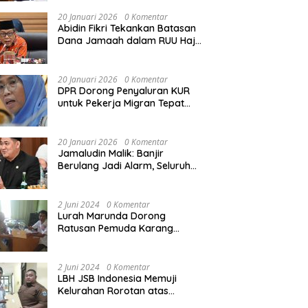
Rekonstruksi Sekolah Rusak
Akibat Bencana
20 Januari 2026
0 Komentar
Abidin Fikri Tekankan Batasan
Dana Jamaah dalam RUU Haji
untuk Lindungi Kepentingan
Calon Haji
20 Januari 2026
0 Komentar
DPR Dorong Penyaluran KUR
untuk Pekerja Migran Tepat
Waktu dan Tepat Sasaran
demi Perlindungan Ekonomi
PMI
20 Januari 2026
0 Komentar
Jamaludin Malik: Banjir
Berulang Jadi Alarm, Seluruh
Pertambangan Ilegal di
Indonesia Harus Ditertibkan
2 Juni 2024
0 Komentar
Lurah Marunda Dorong
Ratusan Pemuda Karang
Taruna Jakarta Utara Melek
Hukum Melalui Pelatihan Dasar
Paralegal Gratis Yang
2 Juni 2024
0 Komentar
Diadakan LBH JSB Indonesia
LBH JSB Indonesia Memuji
Kelurahan Rorotan atas
Dukungan Terhadap Pelatihan