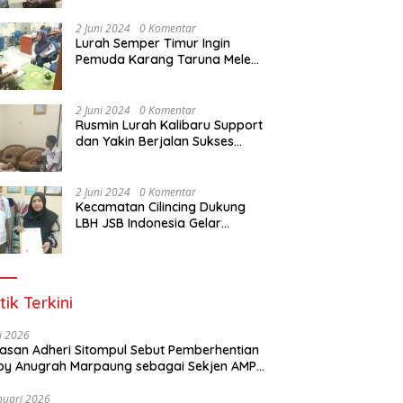
Dasar Paralegal Gratis Untuk
150 orang Pemuda Karang
2 Juni 2024
0 Komentar
Taruna di Jakarta Utara
Lurah Semper Timur Ingin
Pemuda Karang Taruna Melek
Hukum Melalui Pelatihan Dasar
Paralegal Gratis Yang
Diadakan LBH JSB Indonesia
2 Juni 2024
0 Komentar
Rusmin Lurah Kalibaru Support
dan Yakin Berjalan Sukses
Pelatihan Dasar Paralegal
Gratis Untuk Ratusan Karang
Taruna di Jakarta Utara
2 Juni 2024
0 Komentar
Kecamatan Cilincing Dukung
LBH JSB Indonesia Gelar
Pelatihan Dasar Paralegal
Gratis Untuk 150 orang
Pemuda Karang Taruna di
Jakarta Utara
tik Terkini
li 2026
Alasan Adheri Sitompul Sebut Pemberhentian
y Anugrah Marpaung sebagai Sekjen AMPI
at Hukum
nuari 2026