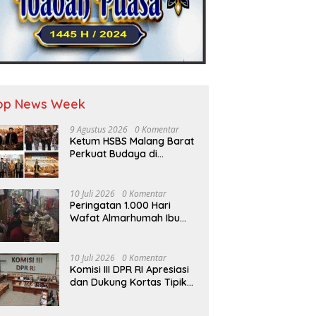
op News Week
9 Agustus 2026
0 Komentar
Ketum HSBS Malang Barat
Perkuat Budaya di
Kongres Nusantara
10 Juli 2026
0 Komentar
Peringatan 1.000 Hari
Wafat Almarhumah Ibu
Sutiani, Keluarga Besar
Bapak Edy dan Ibu Narti
Gelar Tahlil dan Doa
10 Juli 2026
0 Komentar
Bersama
Komisi III DPR RI Apresiasi
dan Dukung Kortas Tipikor
Polri Usut Dugaan Korupsi
Batu Bara