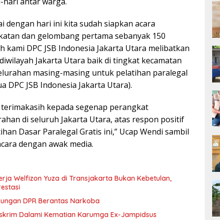
-hari antar warga.
i dengan hari ini kita sudah siapkan acara
gkatan dan gelombang pertama sebanyak 150
ah kami DPC JSB Indonesia Jakarta Utara melibatkan
iwilayah Jakarta Utara baik di tingkat kecamatan
elurahan masing-masing untuk pelatihan paralegal
tua DPC JSB Indonesia Jakarta Utara).
terimakasih kepada segenap perangkat
han di seluruh Jakarta Utara, atas respon positif
han Dasar Paralegal Gratis ini,” Ucap Wendi sambil
cara dengan awak media.
rja Welfizon Yuza di Transjakarta Bukan Kebetulan,
estasi
ukungan DPR Berantas Narkoba
eskrim Dalami Kematian Karumga Ex-Jampidsus