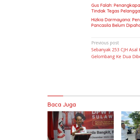
Gus Falah: Penangkapa
Tindak Tegas Pelangg
Hizkia Darmayana: Pe
Pancasila Belum Dipah
Navigasi
Previous post
Sebanyak 253 CJH Asal
pos
Gelombang Ke Dua Dib
Baca Juga