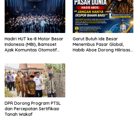
Hadiri HUT ke-8 Motor Besar
Garut Butuh Ide Besar
Indonesia (MBI), Bamsoet
Menembus Pasar Global,
Ajak Komunitas Otomotif
Habib Aboe Dorong Hilirisasi
Perkuat Brotherhood dan
Potensi Daerah
Persatuan Bangsa di Tengah
Derasnya Provokasi Pecah
Belah Bangsa
DPR Dorong Program PTSL
dan Percepatan Sertifikasi
Tanah Wakaf