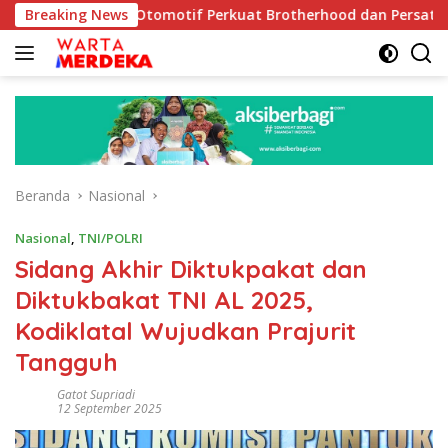
Langsung
as Otomotif Perkuat Brotherhood dan Persatuan Bangsa di Ten
Breaking News
ke
konten
Beranda
Nasional
Nasional
,
TNI/POLRI
Sidang Akhir Diktukpakat dan
Diktukbakat TNI AL 2025,
Kodiklatal Wujudkan Prajurit
Tangguh
Gatot Supriadi
12 September 2025