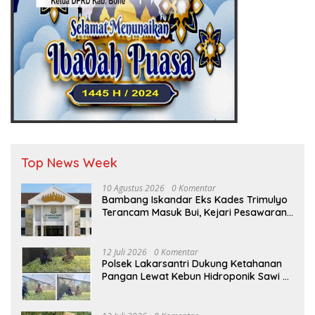
Top News Week
10 Agustus 2026
0 Komentar
Bambang Iskandar Eks Kades Trimulyo
Terancam Masuk Bui, Kejari Pesawaran
Dalam Waktu Dekat Terbitkan Surat
Perintah Penyelidikan (Sprin)
12 Juli 2026
0 Komentar
Polsek Lakarsantri Dukung Ketahanan
Pangan Lewat Kebun Hidroponik Sawi di
Lingkungan sekolah