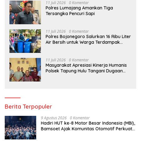
11 Juli 2026
0 Komentar
Polres Lumajang Amankan Tiga
Tersangka Pencuri Sapi
11 Juli 2026
0 Komentar
Polres Bojonegoro Salurkan 16 Ribu Liter
Air Bersih untuk Warga Terdampak
Kemarau di Ngambon
11 Juli 2026
0 Komentar
Masyarakat Apresiasi Kinerja Humanis
Polsek Tapung Hulu Tangani Dugaan
Kasus Curat di Desa Intan Jaya
Berita Terpopuler
9 Agustus 2026
0 Komentar
Hadiri HUT ke-8 Motor Besar Indonesia (MBI),
Bamsoet Ajak Komunitas Otomotif Perkuat
Brotherhood dan Persatuan Bangsa di
Tengah Derasnya Provokasi Pecah Belah