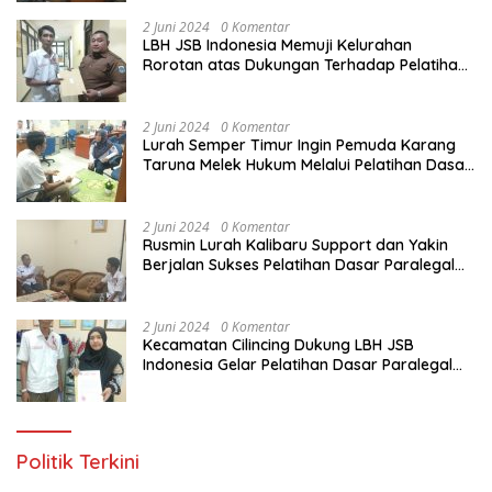
Yang Diadakan LBH JSB Indonesia
2 Juni 2024
0 Komentar
LBH JSB Indonesia Memuji Kelurahan
Rorotan atas Dukungan Terhadap Pelatihan
Dasar Paralegal Gratis Untuk 150 orang
Pemuda Karang Taruna di Jakarta Utara
2 Juni 2024
0 Komentar
Lurah Semper Timur Ingin Pemuda Karang
Taruna Melek Hukum Melalui Pelatihan Dasar
Paralegal Gratis Yang Diadakan LBH JSB
Indonesia
2 Juni 2024
0 Komentar
Rusmin Lurah Kalibaru Support dan Yakin
Berjalan Sukses Pelatihan Dasar Paralegal
Gratis Untuk Ratusan Karang Taruna di
Jakarta Utara
2 Juni 2024
0 Komentar
Kecamatan Cilincing Dukung LBH JSB
Indonesia Gelar Pelatihan Dasar Paralegal
Gratis Untuk 150 orang Pemuda Karang
Taruna di Jakarta Utara
Politik Terkini