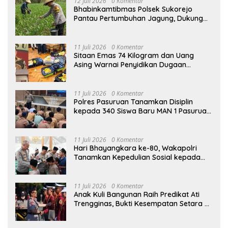
12 Juli 2026
0 Komentar
Bhabinkamtibmas Polsek Sukorejo
Pantau Pertumbuhan Jagung, Dukung
Asta Cita Presiden di Bidang Ketahanan
Pangan
11 Juli 2026
0 Komentar
Sitaan Emas 74 Kilogram dan Uang
Asing Warnai Penyidikan Dugaan
Korupsi Batu Bara PLTU Rp5 Triliun
11 Juli 2026
0 Komentar
Polres Pasuruan Tanamkan Disiplin
kepada 340 Siswa Baru MAN 1 Pasuruan,
Bekal Wujudkan Generasi Berkarakter
11 Juli 2026
0 Komentar
Hari Bhayangkara ke-80, Wakapolri
Tanamkan Kepedulian Sosial kepada
Taruna Akpol Lewat Santunan Anak
Yatim
11 Juli 2026
0 Komentar
Anak Kuli Bangunan Raih Predikat Ati
Trengginas, Bukti Kesempatan Setara di
Akpol