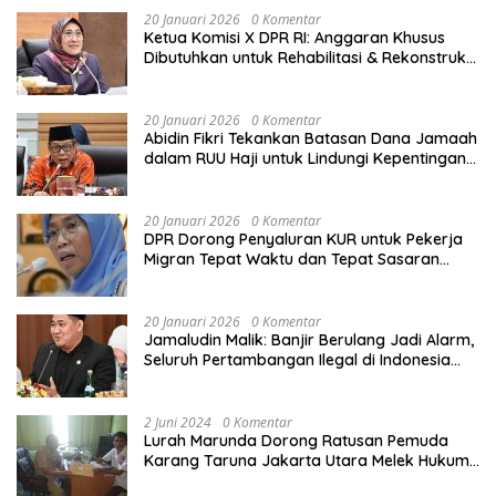
Bangsa
20 Januari 2026
0 Komentar
Ketua Komisi X DPR RI: Anggaran Khusus
Dibutuhkan untuk Rehabilitasi & Rekonstruksi
Sekolah Rusak Akibat Bencana
20 Januari 2026
0 Komentar
Abidin Fikri Tekankan Batasan Dana Jamaah
dalam RUU Haji untuk Lindungi Kepentingan
Calon Haji
20 Januari 2026
0 Komentar
DPR Dorong Penyaluran KUR untuk Pekerja
Migran Tepat Waktu dan Tepat Sasaran
demi Perlindungan Ekonomi PMI
20 Januari 2026
0 Komentar
Jamaludin Malik: Banjir Berulang Jadi Alarm,
Seluruh Pertambangan Ilegal di Indonesia
Harus Ditertibkan
2 Juni 2024
0 Komentar
Lurah Marunda Dorong Ratusan Pemuda
Karang Taruna Jakarta Utara Melek Hukum
Melalui Pelatihan Dasar Paralegal Gratis