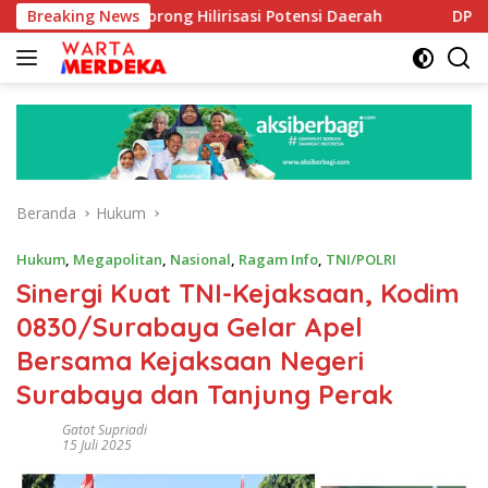
Langsung
e Dorong Hilirisasi Potensi Daerah
Breaking News
DPR Dorong Progra
ke
konten
Beranda
Hukum
Hukum
,
Megapolitan
,
Nasional
,
Ragam Info
,
TNI/POLRI
Sinergi Kuat TNI-Kejaksaan, Kodim
0830/Surabaya Gelar Apel
Bersama Kejaksaan Negeri
Surabaya dan Tanjung Perak
Gatot Supriadi
15 Juli 2025