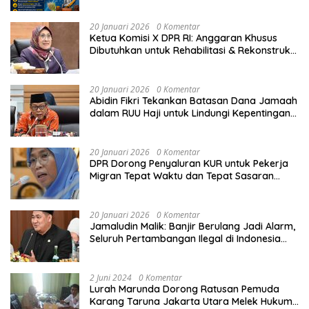
Daerah
20 Januari 2026
0 Komentar
Ketua Komisi X DPR RI: Anggaran Khusus
Dibutuhkan untuk Rehabilitasi & Rekonstruksi
Sekolah Rusak Akibat Bencana
20 Januari 2026
0 Komentar
Abidin Fikri Tekankan Batasan Dana Jamaah
dalam RUU Haji untuk Lindungi Kepentingan
Calon Haji
20 Januari 2026
0 Komentar
DPR Dorong Penyaluran KUR untuk Pekerja
Migran Tepat Waktu dan Tepat Sasaran
demi Perlindungan Ekonomi PMI
20 Januari 2026
0 Komentar
Jamaludin Malik: Banjir Berulang Jadi Alarm,
Seluruh Pertambangan Ilegal di Indonesia
Harus Ditertibkan
2 Juni 2024
0 Komentar
Lurah Marunda Dorong Ratusan Pemuda
Karang Taruna Jakarta Utara Melek Hukum