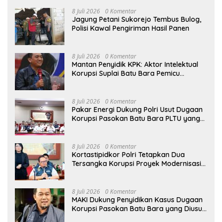
Senjata Api
8 Juli 2026
0 Komentar
Jagung Petani Sukorejo Tembus Bulog,
Polisi Kawal Pengiriman Hasil Panen
8 Juli 2026
0 Komentar
Mantan Penyidik KPK: Aktor Intelektual
Korupsi Suplai Batu Bara Pemicu
Blackout Listrik Harus Ditangkap
8 Juli 2026
0 Komentar
Pakar Energi Dukung Polri Usut Dugaan
Korupsi Pasokan Batu Bara PLTU yang
Ditaksir Rugikan Negara Rp5 Triliun
8 Juli 2026
0 Komentar
Kortastipidkor Polri Tetapkan Dua
Tersangka Korupsi Proyek Modernisasi
Pabrik Gula Assembagoes
8 Juli 2026
0 Komentar
MAKI Dukung Penyidikan Kasus Dugaan
Korupsi Pasokan Batu Bara yang Diusut
Kortastipidkor Polri