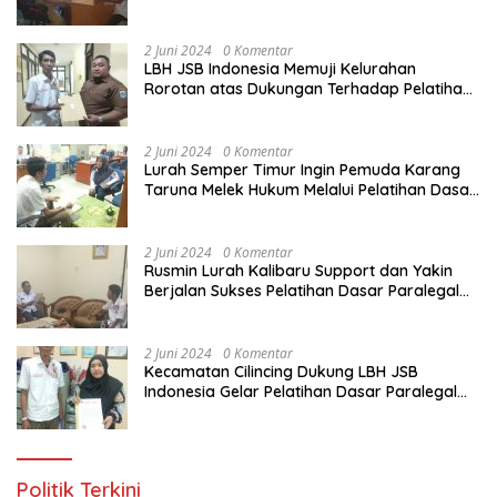
Melalui Pelatihan Dasar Paralegal Gratis
Yang Diadakan LBH JSB Indonesia
2 Juni 2024
0 Komentar
LBH JSB Indonesia Memuji Kelurahan
Rorotan atas Dukungan Terhadap Pelatihan
Dasar Paralegal Gratis Untuk 150 orang
Pemuda Karang Taruna di Jakarta Utara
2 Juni 2024
0 Komentar
Lurah Semper Timur Ingin Pemuda Karang
Taruna Melek Hukum Melalui Pelatihan Dasar
Paralegal Gratis Yang Diadakan LBH JSB
Indonesia
2 Juni 2024
0 Komentar
Rusmin Lurah Kalibaru Support dan Yakin
Berjalan Sukses Pelatihan Dasar Paralegal
Gratis Untuk Ratusan Karang Taruna di
Jakarta Utara
2 Juni 2024
0 Komentar
Kecamatan Cilincing Dukung LBH JSB
Indonesia Gelar Pelatihan Dasar Paralegal
Gratis Untuk 150 orang Pemuda Karang
Taruna di Jakarta Utara
Politik Terkini