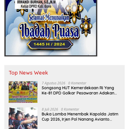
Top News Week
7 Agustus 2026
0 Komentar
Songsong HUT Kemerdekaan RI Yang
Ke-81 DPD Golkar Pesawaran Adakan
Acara Bertema “Senam Bersama
Golkar”
8 Juli 2026
0 Komentar
Buka Lomba Menembak Kapolda Jatim
Cup 2026, Irjen Pol Nanang Avianto
Tekankan Profesionalisme Penggunaan