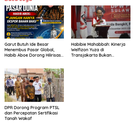
Garut Butuh Ide Besar
Habibie Mahabbah: Kinerja
Menembus Pasar Global,
Welfizon Yuza di
Habib Aboe Dorong Hilirisasi
Transjakarta Bukan
Potensi Daerah
Kebetulan, Sejak Dulu Sudah
Berprestasi
DPR Dorong Program PTSL
dan Percepatan Sertifikasi
Tanah Wakaf