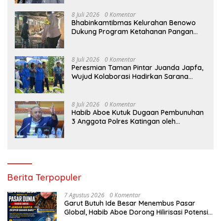
8 Juli 2026
0 Komentar
Bhabinkamtibmas Kelurahan Benowo
Dukung Program Ketahanan Pangan
Melalui Sambang Peternak Sapi
8 Juli 2026
0 Komentar
Peresmian Taman Pintar Juanda Japfa,
Wujud Kolaborasi Hadirkan Sarana
Edukasi Inspiratif
8 Juli 2026
0 Komentar
Habib Aboe Kutuk Dugaan Pembunuhan
3 Anggota Polres Katingan oleh
Komplotan Narkoba
Berita Terpopuler
7 Agustus 2026
0 Komentar
Garut Butuh Ide Besar Menembus Pasar
Global, Habib Aboe Dorong Hilirisasi Potensi