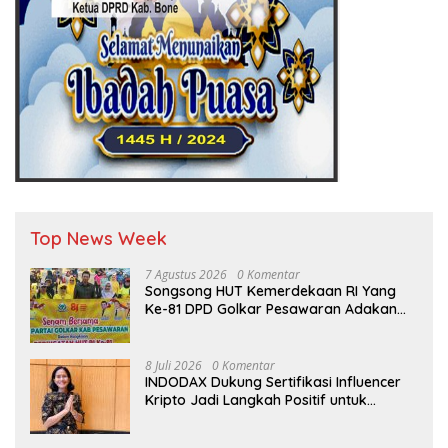
Top News Week
7 Agustus 2026
0 Komentar
Songsong HUT Kemerdekaan RI Yang
Ke-81 DPD Golkar Pesawaran Adakan
Acara Bertema “Senam Bersama
Golkar”
8 Juli 2026
0 Komentar
INDODAX Dukung Sertifikasi Influencer
Kripto Jadi Langkah Positif untuk
Bangun Ekosistem yang Lebih Sehat