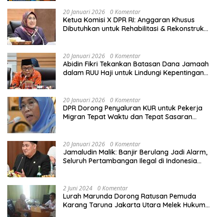
20 Januari 2026
0 Komentar
Ketua Komisi X DPR RI: Anggaran Khusus
Dibutuhkan untuk Rehabilitasi & Rekonstruksi
Sekolah Rusak Akibat Bencana
20 Januari 2026
0 Komentar
Abidin Fikri Tekankan Batasan Dana Jamaah
dalam RUU Haji untuk Lindungi Kepentingan
Calon Haji
20 Januari 2026
0 Komentar
DPR Dorong Penyaluran KUR untuk Pekerja
Migran Tepat Waktu dan Tepat Sasaran
demi Perlindungan Ekonomi PMI
20 Januari 2026
0 Komentar
Jamaludin Malik: Banjir Berulang Jadi Alarm,
Seluruh Pertambangan Ilegal di Indonesia
Harus Ditertibkan
2 Juni 2024
0 Komentar
Lurah Marunda Dorong Ratusan Pemuda
Karang Taruna Jakarta Utara Melek Hukum
Melalui Pelatihan Dasar Paralegal Gratis