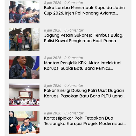
8 Juli 2026
0 Komentar
Buka Lomba Menembak Kapolda Jatim
Cup 2026, Irjen Pol Nanang Avianto
Tekankan Profesionalisme Penggunaan
Senjata Api
8 Juli 2026
0 Komentar
Jagung Petani Sukorejo Tembus Bulog,
Polisi Kawal Pengiriman Hasil Panen
8 Juli 2026
0 Komentar
Mantan Penyidik KPK: Aktor Intelektual
Korupsi Suplai Batu Bara Pemicu
Blackout Listrik Harus Ditangkap
8 Juli 2026
0 Komentar
Pakar Energi Dukung Polri Usut Dugaan
Korupsi Pasokan Batu Bara PLTU yang
Ditaksir Rugikan Negara Rp5 Triliun
8 Juli 2026
0 Komentar
Kortastipidkor Polri Tetapkan Dua
Tersangka Korupsi Proyek Modernisasi
Pabrik Gula Assembagoes