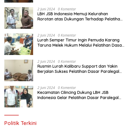
Yang Diadakan LBH JSB Indonesia
2 Juni 2024
0 Komentar
LBH JSB Indonesia Memuji Kelurahan
Rorotan atas Dukungan Terhadap Pelatihan
Dasar Paralegal Gratis Untuk 150 orang
Pemuda Karang Taruna di Jakarta Utara
2 Juni 2024
0 Komentar
Lurah Semper Timur Ingin Pemuda Karang
Taruna Melek Hukum Melalui Pelatihan Dasar
Paralegal Gratis Yang Diadakan LBH JSB
Indonesia
2 Juni 2024
0 Komentar
Rusmin Lurah Kalibaru Support dan Yakin
Berjalan Sukses Pelatihan Dasar Paralegal
Gratis Untuk Ratusan Karang Taruna di
Jakarta Utara
2 Juni 2024
0 Komentar
Kecamatan Cilincing Dukung LBH JSB
Indonesia Gelar Pelatihan Dasar Paralegal
Gratis Untuk 150 orang Pemuda Karang
Taruna di Jakarta Utara
Politik Terkini