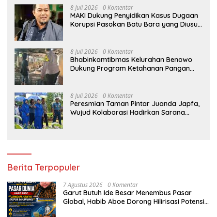
8 Juli 2026
0 Komentar
MAKI Dukung Penyidikan Kasus Dugaan
Korupsi Pasokan Batu Bara yang Diusut
Kortastipidkor Polri
8 Juli 2026
0 Komentar
Bhabinkamtibmas Kelurahan Benowo
Dukung Program Ketahanan Pangan
Melalui Sambang Peternak Sapi
8 Juli 2026
0 Komentar
Peresmian Taman Pintar Juanda Japfa,
Wujud Kolaborasi Hadirkan Sarana
Edukasi Inspiratif
Berita Terpopuler
7 Agustus 2026
0 Komentar
Garut Butuh Ide Besar Menembus Pasar
Global, Habib Aboe Dorong Hilirisasi Potensi
Daerah