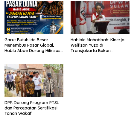
Garut Butuh Ide Besar
Habibie Mahabbah: Kinerja
Menembus Pasar Global,
Welfizon Yuza di
Habib Aboe Dorong Hilirisasi
Transjakarta Bukan
Potensi Daerah
Kebetulan, Sejak Dulu Sudah
Berprestasi
DPR Dorong Program PTSL
dan Percepatan Sertifikasi
Tanah Wakaf