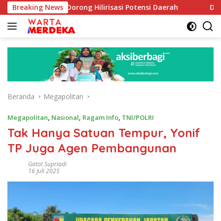
Langsung
 Aboe Dorong Hilirisasi Potensi Daerah
Breaking News
DPR Dorong Pro
ke
konten
Beranda
Megapolitan
Megapolitan
,
Nasional
,
Ragam Info
,
TNI/POLRI
Tak Hanya Satuan Tempur, Yonif
TP Juga Agen Pembangunan
Gatot Supriadi
16 Juli 2025