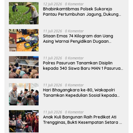
12 Juli 2026
0 Komentar
Bhabinkamtibmas Polsek Sukorejo
Pantau Pertumbuhan Jagung, Dukung
Asta Cita Presiden di Bidang Ketahanan
Pangan
11 Juli 2026
0 Komentar
Sitaan Emas 74 Kilogram dan Uang
Asing Warnai Penyidikan Dugaan
Korupsi Batu Bara PLTU Rp5 Triliun
11 Juli 2026
0 Komentar
Polres Pasuruan Tanamkan Disiplin
kepada 340 Siswa Baru MAN 1 Pasuruan,
Bekal Wujudkan Generasi Berkarakter
11 Juli 2026
0 Komentar
Hari Bhayangkara ke-80, Wakapolri
Tanamkan Kepedulian Sosial kepada
Taruna Akpol Lewat Santunan Anak
Yatim
11 Juli 2026
0 Komentar
Anak Kuli Bangunan Raih Predikat Ati
Trengginas, Bukti Kesempatan Setara di
Akpol