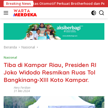
Langsung
tas Otomotif Perkuat Brotherhood dan Persatuan Bangsa di Te
Breaking News
ke
konten
Beranda
Nasional
Nasional
Tiba di Kampar Riau, Presiden RI
Joko Widodo Resmikan Ruas Tol
Bangkinang-XIII Koto Kampar.
Hery Ferdian
31 Mei 2024