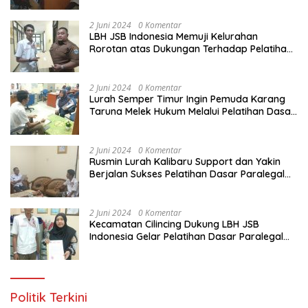
Yang Diadakan LBH JSB Indonesia
2 Juni 2024
0 Komentar
LBH JSB Indonesia Memuji Kelurahan
Rorotan atas Dukungan Terhadap Pelatihan
Dasar Paralegal Gratis Untuk 150 orang
Pemuda Karang Taruna di Jakarta Utara
2 Juni 2024
0 Komentar
Lurah Semper Timur Ingin Pemuda Karang
Taruna Melek Hukum Melalui Pelatihan Dasar
Paralegal Gratis Yang Diadakan LBH JSB
Indonesia
2 Juni 2024
0 Komentar
Rusmin Lurah Kalibaru Support dan Yakin
Berjalan Sukses Pelatihan Dasar Paralegal
Gratis Untuk Ratusan Karang Taruna di
Jakarta Utara
2 Juni 2024
0 Komentar
Kecamatan Cilincing Dukung LBH JSB
Indonesia Gelar Pelatihan Dasar Paralegal
Gratis Untuk 150 orang Pemuda Karang
Taruna di Jakarta Utara
Politik Terkini