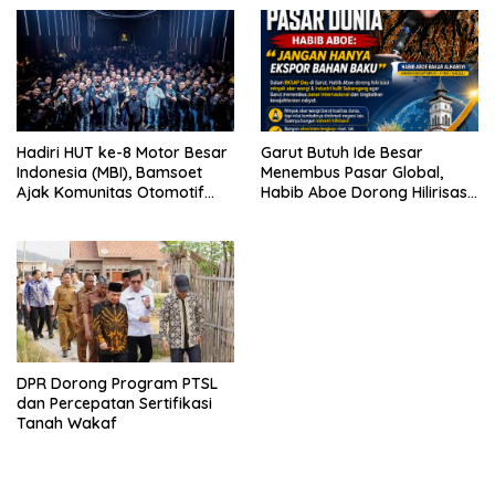
Hadiri HUT ke-8 Motor Besar
Garut Butuh Ide Besar
Indonesia (MBI), Bamsoet
Menembus Pasar Global,
Ajak Komunitas Otomotif
Habib Aboe Dorong Hilirisasi
Perkuat Brotherhood dan
Potensi Daerah
Persatuan Bangsa di Tengah
Derasnya Provokasi Pecah
Belah Bangsa
DPR Dorong Program PTSL
dan Percepatan Sertifikasi
Tanah Wakaf