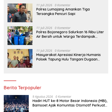
11 Juli 2026
0 Komentar
Polres Lumajang Amankan Tiga
Tersangka Pencuri Sapi
11 Juli 2026
0 Komentar
Polres Bojonegoro Salurkan 16 Ribu Liter
Air Bersih untuk Warga Terdampak
Kemarau di Ngambon
11 Juli 2026
0 Komentar
Masyarakat Apresiasi Kinerja Humanis
Polsek Tapung Hulu Tangani Dugaan
Kasus Curat di Desa Intan Jaya
Berita Terpopuler
9 Agustus 2026
0 Komentar
Hadiri HUT ke-8 Motor Besar Indonesia (MBI),
Bamsoet Ajak Komunitas Otomotif Perkuat
Brotherhood dan Persatuan Bangsa di