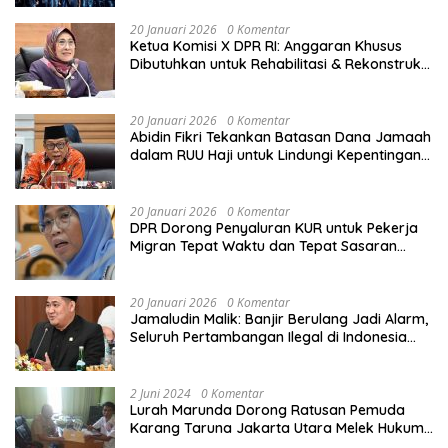
Tengah Derasnya Provokasi Pecah Belah
Bangsa
20 Januari 2026
0 Komentar
Ketua Komisi X DPR RI: Anggaran Khusus
Dibutuhkan untuk Rehabilitasi & Rekonstruksi
Sekolah Rusak Akibat Bencana
20 Januari 2026
0 Komentar
Abidin Fikri Tekankan Batasan Dana Jamaah
dalam RUU Haji untuk Lindungi Kepentingan
Calon Haji
20 Januari 2026
0 Komentar
DPR Dorong Penyaluran KUR untuk Pekerja
Migran Tepat Waktu dan Tepat Sasaran
demi Perlindungan Ekonomi PMI
20 Januari 2026
0 Komentar
Jamaludin Malik: Banjir Berulang Jadi Alarm,
Seluruh Pertambangan Ilegal di Indonesia
Harus Ditertibkan
2 Juni 2024
0 Komentar
Lurah Marunda Dorong Ratusan Pemuda
Karang Taruna Jakarta Utara Melek Hukum
Melalui Pelatihan Dasar Paralegal Gratis