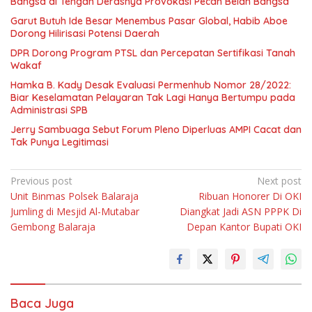
Bangsa di Tengah Derasnya Provokasi Pecah Belah Bangsa
Garut Butuh Ide Besar Menembus Pasar Global, Habib Aboe
Dorong Hilirisasi Potensi Daerah
DPR Dorong Program PTSL dan Percepatan Sertifikasi Tanah
Wakaf
Hamka B. Kady Desak Evaluasi Permenhub Nomor 28/2022:
Biar Keselamatan Pelayaran Tak Lagi Hanya Bertumpu pada
Administrasi SPB
Jerry Sambuaga Sebut Forum Pleno Diperluas AMPI Cacat dan
Tak Punya Legitimasi
Navigasi
Previous post
Next post
Unit Binmas Polsek Balaraja
Ribuan Honorer Di OKI
pos
Jumling di Mesjid Al-Mutabar
Diangkat Jadi ASN PPPK Di
Gembong Balaraja
Depan Kantor Bupati OKI
Baca Juga