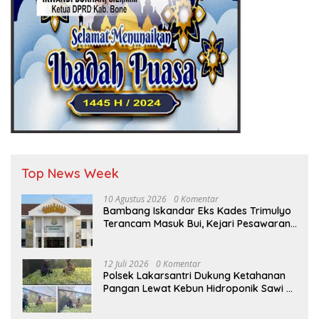
Top News Week
10 Agustus 2026
0 Komentar
Bambang Iskandar Eks Kades Trimulyo
Terancam Masuk Bui, Kejari Pesawaran
Dalam Waktu Dekat Terbitkan Surat
Perintah Penyelidikan (Sprin)
12 Juli 2026
0 Komentar
Polsek Lakarsantri Dukung Ketahanan
Pangan Lewat Kebun Hidroponik Sawi di
Lingkungan sekolah