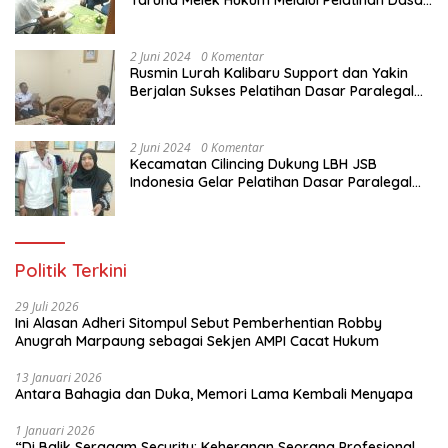
Taruna Melek Hukum Melalui Pelatihan Dasar
Paralegal Gratis Yang Diadakan LBH JSB
Indonesia
2 Juni 2024
0 Komentar
Rusmin Lurah Kalibaru Support dan Yakin
Berjalan Sukses Pelatihan Dasar Paralegal
Gratis Untuk Ratusan Karang Taruna di
Jakarta Utara
2 Juni 2024
0 Komentar
Kecamatan Cilincing Dukung LBH JSB
Indonesia Gelar Pelatihan Dasar Paralegal
Gratis Untuk 150 orang Pemuda Karang
Taruna di Jakarta Utara
Politik Terkini
29 Juli 2026
Ini Alasan Adheri Sitompul Sebut Pemberhentian Robby
Anugrah Marpaung sebagai Sekjen AMPI Cacat Hukum
13 Januari 2026
Antara Bahagia dan Duka, Memori Lama Kembali Menyapa
1 Januari 2026
“Di Balik Seragam Security: Keheranan Seorang Profesional