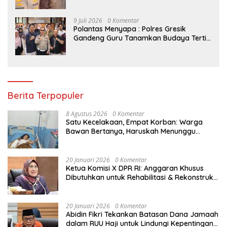
9 Juli 2026
0 Komentar
Polantas Menyapa : Polres Gresik
Gandeng Guru Tanamkan Budaya Tertib
Lalu Lintas Sejak Dini
Berita Terpopuler
8 Agustus 2026
0 Komentar
Satu Kecelakaan, Empat Korban: Warga
Bawan Bertanya, Haruskah Menunggu
Tragedi Berikutnya untuk Mendapat Lampu
Jalan?
20 Januari 2026
0 Komentar
Ketua Komisi X DPR RI: Anggaran Khusus
Dibutuhkan untuk Rehabilitasi & Rekonstruksi
Sekolah Rusak Akibat Bencana
20 Januari 2026
0 Komentar
Abidin Fikri Tekankan Batasan Dana Jamaah
dalam RUU Haji untuk Lindungi Kepentingan