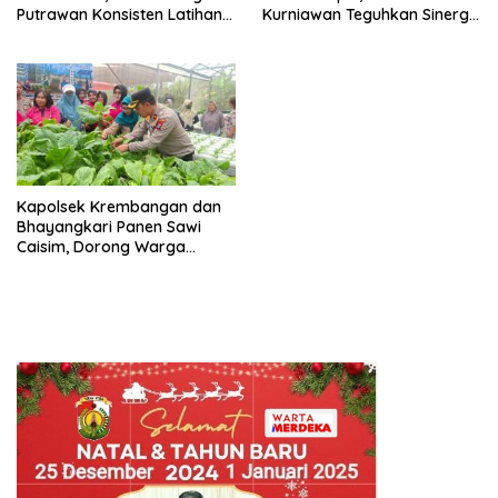
Putrawan Konsisten Latihan
Kurniawan Teguhkan Sinergi
Menembak di Tengah
Polri dan Ulama”
Kesibukan
Kapolsek Krembangan dan
Bhayangkari Panen Sawi
Caisim, Dorong Warga
Perkuat Ketahanan Pangan