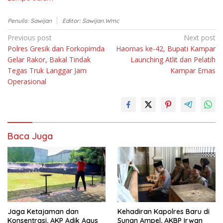
Penulis: Sawijan
Editor: Sawijan.wmc
Navigasi
Previous post
Next post
Polres Gresik dan Forkopimda
Haornas ke-42, Bupati Kampar
pos
Gelar Rakor, Bakal Tindak
Launching Atlit dan Pelatih
Tegas Truk Langgar Jam
Kampar Emas
Operasional
Baca Juga
Jaga Ketajaman dan
Kehadiran Kapolres Baru di
Konsentrasi, AKP Adik Agus
Sunan Ampel, AKBP Irwan