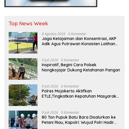
Top News Week
8 Agustus 2026
0 Komentar
Jaga Ketajaman dan Konsentrasi, AKP
Adik Agus Putrawan Konsisten Latihan
Menembak di Tengah Kesibukan
9 Juli 2026
0 Komentar
Inspiratif, Begini Cara Polsek
Nongkojajar Dukung Ketahanan Pangan
9 Juli 2026
0 Komentar
Polres Mojokerto Aktifkan
ETLE,Tingkatkan Kepatuhan Masyarakat
Dalam Berkendara
9 Juli 2026
0 Komentar
80 Ton Pupuk Batu Bara Disalurkan ke
Petani Riau, Kapolri: Wujud Polri Hadir
untuk Masyarakat