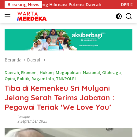
Langsung
orong Hilirisasi Potensi Daerah
Breaking News
DPR Dorong Program P
ke
konten
Beranda
Daerah
Daerah
,
Ekonomi
,
Hukum
,
Megapolitan
,
Nasional
,
Olahraga
,
Opini
,
Politik
,
Ragam Info
,
TNI/POLRI
‎Tiba di Kemenkeu Sri Mulyani
Jelang Serah Terims Jabatan :
Pegawai Teriak ‘We Love You’ ‎
Sawijan
9 September 2025