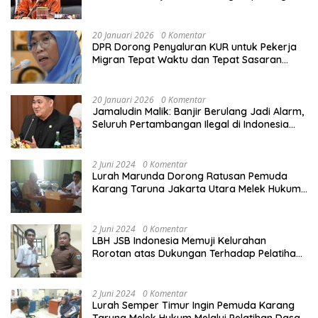
Calon Haji
20 Januari 2026
0 Komentar
DPR Dorong Penyaluran KUR untuk Pekerja
Migran Tepat Waktu dan Tepat Sasaran
demi Perlindungan Ekonomi PMI
20 Januari 2026
0 Komentar
Jamaludin Malik: Banjir Berulang Jadi Alarm,
Seluruh Pertambangan Ilegal di Indonesia
Harus Ditertibkan
2 Juni 2024
0 Komentar
Lurah Marunda Dorong Ratusan Pemuda
Karang Taruna Jakarta Utara Melek Hukum
Melalui Pelatihan Dasar Paralegal Gratis
Yang Diadakan LBH JSB Indonesia
2 Juni 2024
0 Komentar
LBH JSB Indonesia Memuji Kelurahan
Rorotan atas Dukungan Terhadap Pelatihan
Dasar Paralegal Gratis Untuk 150 orang
Pemuda Karang Taruna di Jakarta Utara
2 Juni 2024
0 Komentar
Lurah Semper Timur Ingin Pemuda Karang