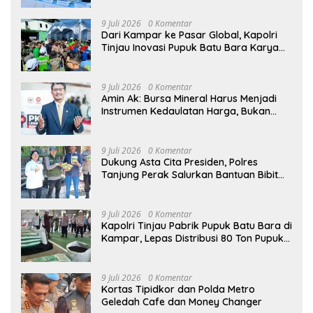
9 Juli 2026
0 Komentar
Dari Kampar ke Pasar Global, Kapolri
Tinjau Inovasi Pupuk Batu Bara Karya
Anak Bangsa
9 Juli 2026
0 Komentar
Amin Ak: Bursa Mineral Harus Menjadi
Instrumen Kedaulatan Harga, Bukan
Sekadar Lembaga Baru
9 Juli 2026
0 Komentar
Dukung Asta Cita Presiden, Polres
Tanjung Perak Salurkan Bantuan Bibit
Jagung Manis di Tambak Wedi.
9 Juli 2026
0 Komentar
Kapolri Tinjau Pabrik Pupuk Batu Bara di
Kampar, Lepas Distribusi 80 Ton Pupuk
untuk Kelompok Tani Riau
9 Juli 2026
0 Komentar
Kortas Tipidkor dan Polda Metro
Geledah Cafe dan Money Changer