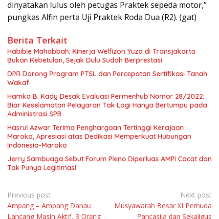
dinyatakan lulus oleh petugas Praktek sepeda motor,”
pungkas Alfin perta Uji Praktek Roda Dua (R2). (gat)
Berita Terkait
Habibie Mahabbah: Kinerja Welfizon Yuza di Transjakarta
Bukan Kebetulan, Sejak Dulu Sudah Berprestasi
DPR Dorong Program PTSL dan Percepatan Sertifikasi Tanah
Wakaf
Hamka B. Kady Desak Evaluasi Permenhub Nomor 28/2022:
Biar Keselamatan Pelayaran Tak Lagi Hanya Bertumpu pada
Administrasi SPB
Hasrul Azwar Terima Penghargaan Tertinggi Kerajaan
Maroko, Apresiasi atas Dedikasi Memperkuat Hubungan
Indonesia-Maroko
Jerry Sambuaga Sebut Forum Pleno Diperluas AMPI Cacat dan
Tak Punya Legitimasi
Navigasi
Previous post
Next post
Ampang – Ampang Danau
Musyawarah Besar XI Pemuda
pos
Lancang Masih Aktif, 3 Orang
Pancasila dan Sekaligus