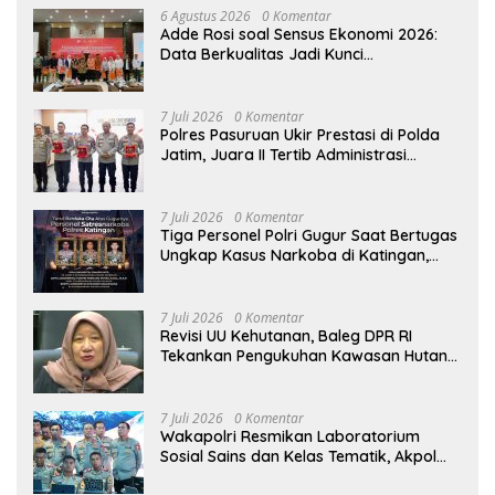
6 Agustus 2026
0 Komentar
Adde Rosi soal Sensus Ekonomi 2026:
Data Berkualitas Jadi Kunci
Pembangunan Indonesia
7 Juli 2026
0 Komentar
Polres Pasuruan Ukir Prestasi di Polda
Jatim, Juara II Tertib Administrasi
Pelaporan DORS Dan Ungkap Kasus
7 Juli 2026
0 Komentar
Tiga Personel Polri Gugur Saat Bertugas
Ungkap Kasus Narkoba di Katingan,
Dianugerahi Kenaikan Pangkat Luar
Biasa Anumerta
7 Juli 2026
0 Komentar
Revisi UU Kehutanan, Baleg DPR RI
Tekankan Pengukuhan Kawasan Hutan
Tak Boleh Dilakukan Sepihak
7 Juli 2026
0 Komentar
Wakapolri Resmikan Laboratorium
Sosial Sains dan Kelas Tematik, Akpol
Perkuat Scientific Policing