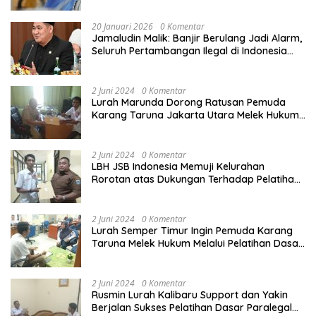
20 Januari 2026
0 Komentar
Jamaludin Malik: Banjir Berulang Jadi Alarm,
Seluruh Pertambangan Ilegal di Indonesia
Harus Ditertibkan
2 Juni 2024
0 Komentar
Lurah Marunda Dorong Ratusan Pemuda
Karang Taruna Jakarta Utara Melek Hukum
Melalui Pelatihan Dasar Paralegal Gratis
Yang Diadakan LBH JSB Indonesia
2 Juni 2024
0 Komentar
LBH JSB Indonesia Memuji Kelurahan
Rorotan atas Dukungan Terhadap Pelatihan
Dasar Paralegal Gratis Untuk 150 orang
Pemuda Karang Taruna di Jakarta Utara
2 Juni 2024
0 Komentar
Lurah Semper Timur Ingin Pemuda Karang
Taruna Melek Hukum Melalui Pelatihan Dasar
Paralegal Gratis Yang Diadakan LBH JSB
Indonesia
2 Juni 2024
0 Komentar
Rusmin Lurah Kalibaru Support dan Yakin
Berjalan Sukses Pelatihan Dasar Paralegal