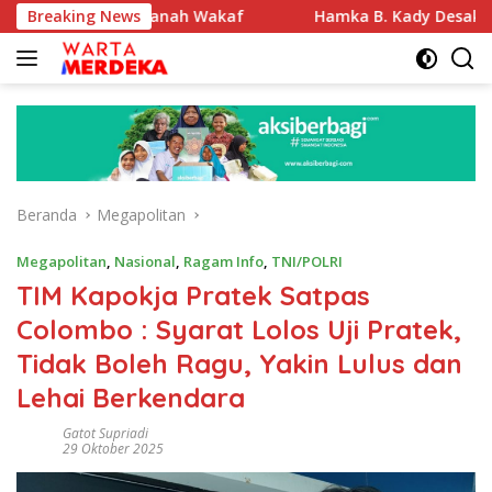
Langsung
ikasi Tanah Wakaf
Breaking News
Hamka B. Kady Desak Evaluasi Perme
ke
konten
Beranda
Megapolitan
Megapolitan
,
Nasional
,
Ragam Info
,
TNI/POLRI
TIM Kapokja Pratek Satpas
Colombo : Syarat Lolos Uji Pratek,
Tidak Boleh Ragu, Yakin Lulus dan
Lehai Berkendara
Gatot Supriadi
29 Oktober 2025