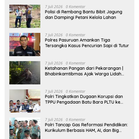
7 Juli 2026
0 Komentar
Polisi di Rembang Bantu Bibit Jagung
dan Dampingi Petani Kelola Lahan
7 Juli 2026
0 Komentar
Polres Pasuruan Amankan Tiga
Tersangka Kasus Pencurian Sapi di Tutur
7 Juli 2026
0 Komentar
Ketahanan Pangan dari Pekarangan |
Bhabinkamtibmas Ajak Warga Lidah
Wetan Budidaya Singkong
7 Juli 2026
0 Komentar
Polri Tingkatkan Dugaan Korupsi dan
TPPU Pengadaan Batu Bara PLTU ke
Tahap Penyidikan, Kerugian Negara
Diindikasikan Capai Rp5 Triliun
7 Juli 2026
0 Komentar
Polri Tancap Gas Reformasi Pendidikan:
Kurikulum Berbasis HAM, AI, dan Big
Data Siap Berlaku 2027