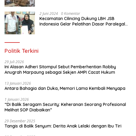
Gratis Untuk Ratusan Karang Taruna di
Jakarta Utara
2 Juni 2024
0 Komentar
Kecamatan Cilincing Dukung LBH JSB
Indonesia Gelar Pelatihan Dasar Paralegal
Gratis Untuk 150 orang Pemuda Karang
Taruna di Jakarta Utara
Politik Terkini
29 Juli 2026
Ini Alasan Adheri Sitompul Sebut Pemberhentian Robby
Anugrah Marpaung sebagai Sekjen AMPI Cacat Hukum
13 Januari 2026
Antara Bahagia dan Duka, Memori Lama Kembali Menyapa
1 Januari 2026
“Di Balik Seragam Security: Keheranan Seorang Profesional
Melihat SOP Diabaikan”
29 Desember 2025
Tangis di Balik Senyum: Derita Anak Lelaki dengan Ibu Tiri