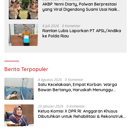
AKBP Yenni Diarty, Polwan Berprestasi
yang Viral Digendong Suami Usai Naik
Pangkat
8 Juli 2026
0 Komentar
Ramlan Lubis Laporkan PT APSL/Andika
ke Polda Riau
Berita Terpopuler
8 Agustus 2026
0 Komentar
Satu Kecelakaan, Empat Korban: Warga
Bawan Bertanya, Haruskah Menunggu
Tragedi Berikutnya untuk Mendapat Lampu
Jalan?
20 Januari 2026
0 Komentar
Ketua Komisi X DPR RI: Anggaran Khusus
Dibutuhkan untuk Rehabilitasi & Rekonstruksi
Sekolah Rusak Akibat Bencana