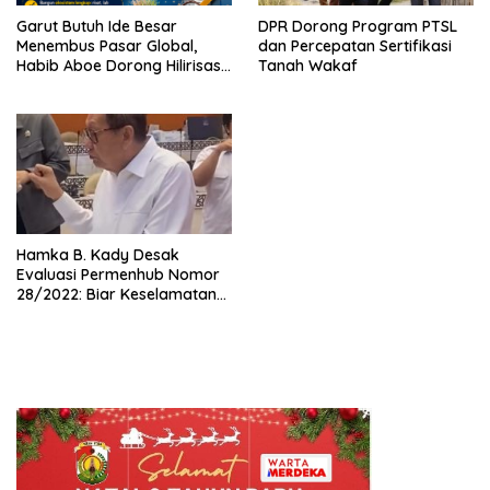
Garut Butuh Ide Besar
DPR Dorong Program PTSL
Menembus Pasar Global,
dan Percepatan Sertifikasi
Habib Aboe Dorong Hilirisasi
Tanah Wakaf
Potensi Daerah
Hamka B. Kady Desak
Evaluasi Permenhub Nomor
28/2022: Biar Keselamatan
Pelayaran Tak Lagi Hanya
Bertumpu pada Administrasi
SPB