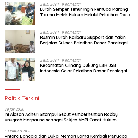
2 Juni 2024
0 Komentar
Lurah Semper Timur Ingin Pemuda Karang
Taruna Melek Hukum Melalui Pelatihan Dasar
Paralegal Gratis Yang Diadakan LBH JSB
Indonesia
2 Juni 2024
0 Komentar
Rusmin Lurah Kalibaru Support dan Yakin
Berjalan Sukses Pelatihan Dasar Paralegal
Gratis Untuk Ratusan Karang Taruna di
Jakarta Utara
2 Juni 2024
0 Komentar
Kecamatan Cilincing Dukung LBH JSB
Indonesia Gelar Pelatihan Dasar Paralegal
Gratis Untuk 150 orang Pemuda Karang
Taruna di Jakarta Utara
Politik Terkini
29 Juli 2026
Ini Alasan Adheri Sitompul Sebut Pemberhentian Robby
Anugrah Marpaung sebagai Sekjen AMPI Cacat Hukum
13 Januari 2026
Antara Bahagia dan Duka, Memori Lama Kembali Menyapa