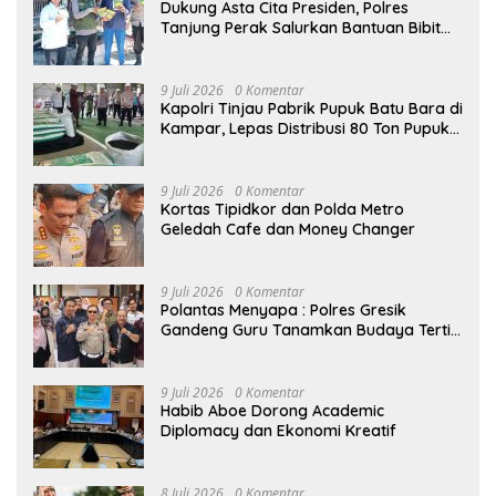
Dukung Asta Cita Presiden, Polres
Tanjung Perak Salurkan Bantuan Bibit
Jagung Manis di Tambak Wedi.
9 Juli 2026
0 Komentar
Kapolri Tinjau Pabrik Pupuk Batu Bara di
Kampar, Lepas Distribusi 80 Ton Pupuk
untuk Kelompok Tani Riau
9 Juli 2026
0 Komentar
Kortas Tipidkor dan Polda Metro
Geledah Cafe dan Money Changer
9 Juli 2026
0 Komentar
Polantas Menyapa : Polres Gresik
Gandeng Guru Tanamkan Budaya Tertib
Lalu Lintas Sejak Dini
9 Juli 2026
0 Komentar
Habib Aboe Dorong Academic
Diplomacy dan Ekonomi Kreatif
8 Juli 2026
0 Komentar