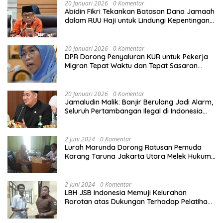
20 Januari 2026
0 Komentar
Abidin Fikri Tekankan Batasan Dana Jamaah
dalam RUU Haji untuk Lindungi Kepentingan
Calon Haji
20 Januari 2026
0 Komentar
DPR Dorong Penyaluran KUR untuk Pekerja
Migran Tepat Waktu dan Tepat Sasaran
demi Perlindungan Ekonomi PMI
20 Januari 2026
0 Komentar
Jamaludin Malik: Banjir Berulang Jadi Alarm,
Seluruh Pertambangan Ilegal di Indonesia
Harus Ditertibkan
2 Juni 2024
0 Komentar
Lurah Marunda Dorong Ratusan Pemuda
Karang Taruna Jakarta Utara Melek Hukum
Melalui Pelatihan Dasar Paralegal Gratis
Yang Diadakan LBH JSB Indonesia
2 Juni 2024
0 Komentar
LBH JSB Indonesia Memuji Kelurahan
Rorotan atas Dukungan Terhadap Pelatihan
Dasar Paralegal Gratis Untuk 150 orang
Pemuda Karang Taruna di Jakarta Utara