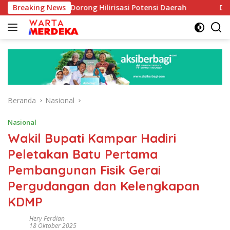
Langsung
boe Dorong Hilirisasi Potensi Daerah
Breaking News
DPR Dorong Prog
ke
konten
Beranda
Nasional
Nasional
Wakil Bupati Kampar Hadiri
Peletakan Batu Pertama
Pembangunan Fisik Gerai
Pergudangan dan Kelengkapan
KDMP
Hery Ferdian
18 Oktober 2025