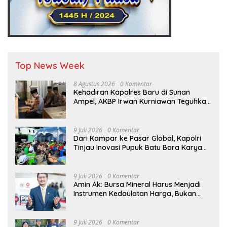
Top News Week
8 Agustus 2026
0 Komentar
Kehadiran Kapolres Baru di Sunan
Ampel, AKBP Irwan Kurniawan Teguhkan
Sinergi Polri dan Ulama”
9 Juli 2026
0 Komentar
Dari Kampar ke Pasar Global, Kapolri
Tinjau Inovasi Pupuk Batu Bara Karya
Anak Bangsa
9 Juli 2026
0 Komentar
Amin Ak: Bursa Mineral Harus Menjadi
Instrumen Kedaulatan Harga, Bukan
Sekadar Lembaga Baru
9 Juli 2026
0 Komentar