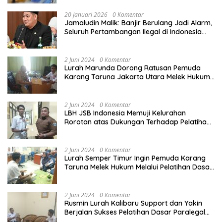
20 Januari 2026
0 Komentar
Jamaludin Malik: Banjir Berulang Jadi Alarm,
Seluruh Pertambangan Ilegal di Indonesia
Harus Ditertibkan
2 Juni 2024
0 Komentar
Lurah Marunda Dorong Ratusan Pemuda
Karang Taruna Jakarta Utara Melek Hukum
Melalui Pelatihan Dasar Paralegal Gratis
Yang Diadakan LBH JSB Indonesia
2 Juni 2024
0 Komentar
LBH JSB Indonesia Memuji Kelurahan
Rorotan atas Dukungan Terhadap Pelatihan
Dasar Paralegal Gratis Untuk 150 orang
Pemuda Karang Taruna di Jakarta Utara
2 Juni 2024
0 Komentar
Lurah Semper Timur Ingin Pemuda Karang
Taruna Melek Hukum Melalui Pelatihan Dasar
Paralegal Gratis Yang Diadakan LBH JSB
Indonesia
2 Juni 2024
0 Komentar
Rusmin Lurah Kalibaru Support dan Yakin
Berjalan Sukses Pelatihan Dasar Paralegal
Gratis Untuk Ratusan Karang Taruna di