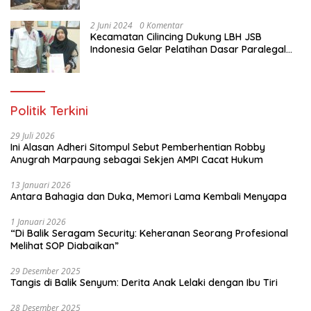
Jakarta Utara
2 Juni 2024
0 Komentar
Kecamatan Cilincing Dukung LBH JSB
Indonesia Gelar Pelatihan Dasar Paralegal
Gratis Untuk 150 orang Pemuda Karang
Taruna di Jakarta Utara
Politik Terkini
29 Juli 2026
Ini Alasan Adheri Sitompul Sebut Pemberhentian Robby
Anugrah Marpaung sebagai Sekjen AMPI Cacat Hukum
13 Januari 2026
Antara Bahagia dan Duka, Memori Lama Kembali Menyapa
1 Januari 2026
“Di Balik Seragam Security: Keheranan Seorang Profesional
Melihat SOP Diabaikan”
29 Desember 2025
Tangis di Balik Senyum: Derita Anak Lelaki dengan Ibu Tiri
28 Desember 2025