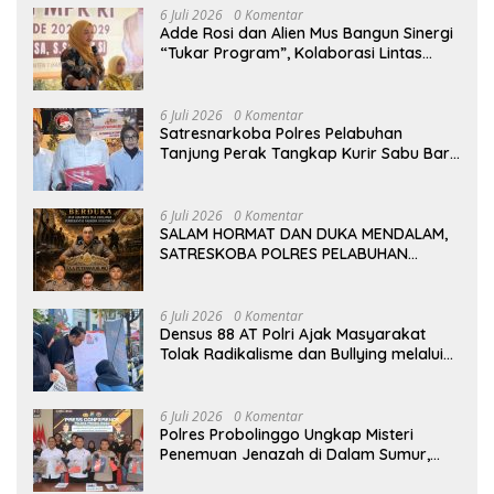
6 Juli 2026
0 Komentar
Adde Rosi dan Alien Mus Bangun Sinergi
“Tukar Program”, Kolaborasi Lintas
Komisi DPR RI untuk Perkuat Pendidikan
dan Pertanian
6 Juli 2026
0 Komentar
Satresnarkoba Polres Pelabuhan
Tanjung Perak Tangkap Kurir Sabu Baru
Dua Pekan Beraksi di Kenjeran
6 Juli 2026
0 Komentar
SALAM HORMAT DAN DUKA MENDALAM,
SATRESKOBA POLRES PELABUHAN
TANJUNG PERAK BERDUKA ATAS
GUGURNYA TIGA PAHLAWAN
PEMBERANTAS NARKOBA DI KATINGAN
6 Juli 2026
0 Komentar
Densus 88 AT Polri Ajak Masyarakat
Tolak Radikalisme dan Bullying melalui
Kampanye Edukasi di Car Free Day
Makassar
6 Juli 2026
0 Komentar
Polres Probolinggo Ungkap Misteri
Penemuan Jenazah di Dalam Sumur,
Dua Tersangka Diamankan