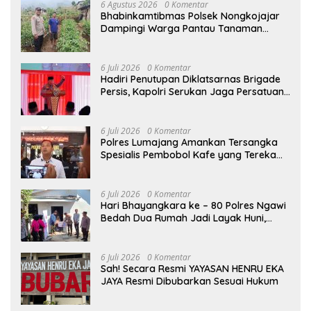
6 Agustus 2026
0 Komentar
Bhabinkamtibmas Polsek Nongkojajar
Dampingi Warga Pantau Tanaman
Tomat Dukung Program Ketahanan
Pangan Nasional
6 Juli 2026
0 Komentar
Hadiri Penutupan Diklatsarnas Brigade
Persis, Kapolri Serukan Jaga Persatuan-
Kesatuan
6 Juli 2026
0 Komentar
Polres Lumajang Amankan Tersangka
Spesialis Pembobol Kafe yang Terekam
CCTV
6 Juli 2026
0 Komentar
Hari Bhayangkara ke – 80 Polres Ngawi
Bedah Dua Rumah Jadi Layak Huni,
Hadirkan Senyum dan Harapan Warga
6 Juli 2026
0 Komentar
Sah! Secara Resmi YAYASAN HENRU EKA
JAYA Resmi Dibubarkan Sesuai Hukum