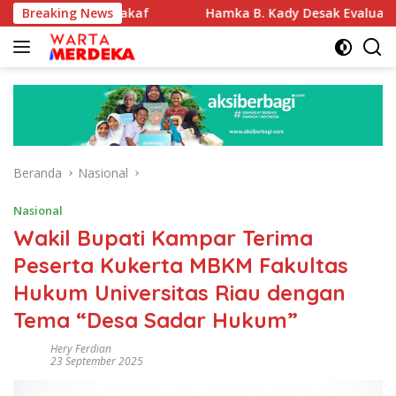
Langsung
nah Wakaf
Breaking News
Hamka B. Kady Desak Evaluasi Permenhub No
ke
konten
Beranda
Nasional
Nasional
Wakil Bupati Kampar Terima
Peserta Kukerta MBKM Fakultas
Hukum Universitas Riau dengan
Tema “Desa Sadar Hukum”
Hery Ferdian
23 September 2025