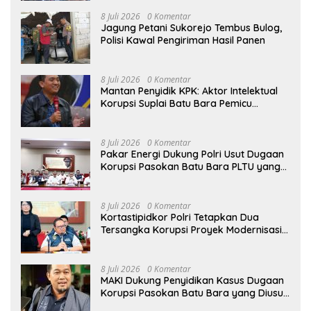
Senjata Api
8 Juli 2026
0 Komentar
Jagung Petani Sukorejo Tembus Bulog,
Polisi Kawal Pengiriman Hasil Panen
8 Juli 2026
0 Komentar
Mantan Penyidik KPK: Aktor Intelektual
Korupsi Suplai Batu Bara Pemicu
Blackout Listrik Harus Ditangkap
8 Juli 2026
0 Komentar
Pakar Energi Dukung Polri Usut Dugaan
Korupsi Pasokan Batu Bara PLTU yang
Ditaksir Rugikan Negara Rp5 Triliun
8 Juli 2026
0 Komentar
Kortastipidkor Polri Tetapkan Dua
Tersangka Korupsi Proyek Modernisasi
Pabrik Gula Assembagoes
8 Juli 2026
0 Komentar
MAKI Dukung Penyidikan Kasus Dugaan
Korupsi Pasokan Batu Bara yang Diusut
Kortastipidkor Polri