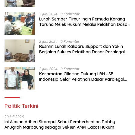
Dasar Paralegal Gratis Untuk 150 orang
Pemuda Karang Taruna di Jakarta Utara
2 Juni 2024
0 Komentar
Lurah Semper Timur Ingin Pemuda Karang
Taruna Melek Hukum Melalui Pelatihan Dasar
Paralegal Gratis Yang Diadakan LBH JSB
Indonesia
2 Juni 2024
0 Komentar
Rusmin Lurah Kalibaru Support dan Yakin
Berjalan Sukses Pelatihan Dasar Paralegal
Gratis Untuk Ratusan Karang Taruna di
Jakarta Utara
2 Juni 2024
0 Komentar
Kecamatan Cilincing Dukung LBH JSB
Indonesia Gelar Pelatihan Dasar Paralegal
Gratis Untuk 150 orang Pemuda Karang
Taruna di Jakarta Utara
Politik Terkini
29 Juli 2026
Ini Alasan Adheri Sitompul Sebut Pemberhentian Robby
Anugrah Marpaung sebagai Sekjen AMPI Cacat Hukum