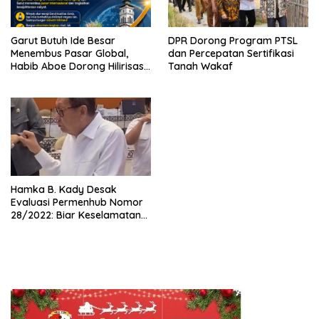
Garut Butuh Ide Besar
DPR Dorong Program PTSL
Menembus Pasar Global,
dan Percepatan Sertifikasi
Habib Aboe Dorong Hilirisasi
Tanah Wakaf
Potensi Daerah
Hamka B. Kady Desak
Evaluasi Permenhub Nomor
28/2022: Biar Keselamatan
Pelayaran Tak Lagi Hanya
Bertumpu pada Administrasi
SPB