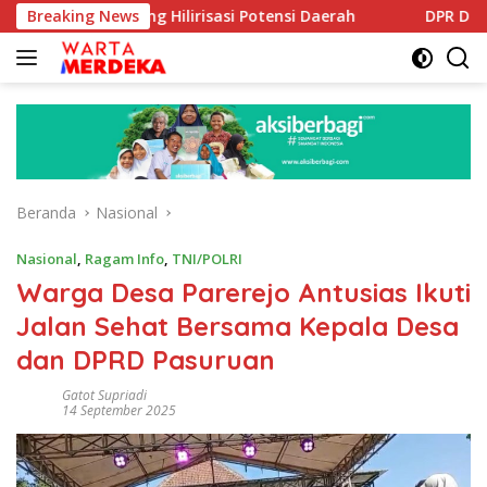
Langsung
Dorong Hilirisasi Potensi Daerah
Breaking News
DPR Dorong Program 
ke
konten
Beranda
Nasional
Nasional
,
Ragam Info
,
TNI/POLRI
Warga Desa Parerejo Antusias Ikuti
Jalan Sehat Bersama Kepala Desa
dan DPRD Pasuruan
Gatot Supriadi
14 September 2025