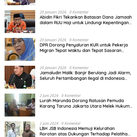
Sekolah Rusak Akibat Bencana
20 Januari 2026
0 Komentar
Abidin Fikri Tekankan Batasan Dana Jamaah
dalam RUU Haji untuk Lindungi Kepentingan
Calon Haji
20 Januari 2026
0 Komentar
DPR Dorong Penyaluran KUR untuk Pekerja
Migran Tepat Waktu dan Tepat Sasaran
demi Perlindungan Ekonomi PMI
20 Januari 2026
0 Komentar
Jamaludin Malik: Banjir Berulang Jadi Alarm,
Seluruh Pertambangan Ilegal di Indonesia
Harus Ditertibkan
2 Juni 2024
0 Komentar
Lurah Marunda Dorong Ratusan Pemuda
Karang Taruna Jakarta Utara Melek Hukum
Melalui Pelatihan Dasar Paralegal Gratis
Yang Diadakan LBH JSB Indonesia
2 Juni 2024
0 Komentar
LBH JSB Indonesia Memuji Kelurahan
Rorotan atas Dukungan Terhadap Pelatihan