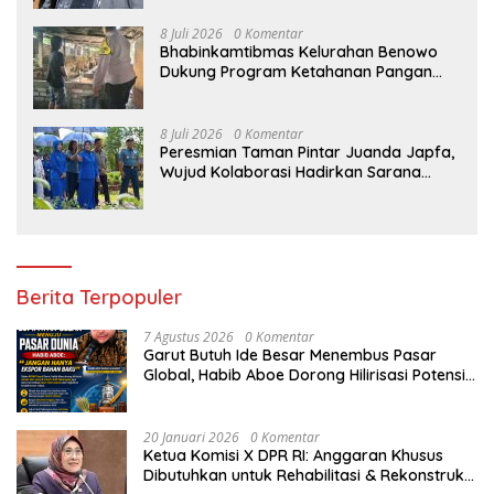
8 Juli 2026
0 Komentar
Bhabinkamtibmas Kelurahan Benowo
Dukung Program Ketahanan Pangan
Melalui Sambang Peternak Sapi
8 Juli 2026
0 Komentar
Peresmian Taman Pintar Juanda Japfa,
Wujud Kolaborasi Hadirkan Sarana
Edukasi Inspiratif
Berita Terpopuler
7 Agustus 2026
0 Komentar
Garut Butuh Ide Besar Menembus Pasar
Global, Habib Aboe Dorong Hilirisasi Potensi
Daerah
20 Januari 2026
0 Komentar
Ketua Komisi X DPR RI: Anggaran Khusus
Dibutuhkan untuk Rehabilitasi & Rekonstruksi