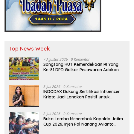
Top News Week
7 Agustus 2026
0 Komentar
Songsong HUT Kemerdekaan RI Yang
Ke-81 DPD Golkar Pesawaran Adakan
Acara Bertema “Senam Bersama
Golkar”
8 Juli 2026
0 Komentar
INDODAX Dukung Sertifikasi Influencer
Kripto Jadi Langkah Positif untuk
Bangun Ekosistem yang Lebih Sehat
8 Juli 2026
0 Komentar
Buka Lomba Menembak Kapolda Jatim
Cup 2026, Irjen Pol Nanang Avianto
Tekankan Profesionalisme Penggunaan