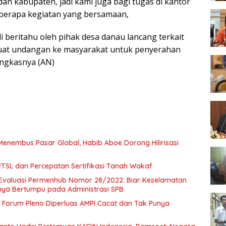
 dan kabupaten, jadi kami juga bagi tugas di kantor
eberapa kegiatan yang bersamaan,
di beritahu oleh pihak desa danau lancang terkait
at undangan ke masyarakat untuk penyerahan
pungkasnya (AN)
Menembus Pasar Global, Habib Aboe Dorong Hilirisasi
SL dan Percepatan Sertifikasi Tanah Wakaf
Evaluasi Permenhub Nomor 28/2022: Biar Keselamatan
nya Bertumpu pada Administrasi SPB
Forum Pleno Diperluas AMPI Cacat dan Tak Punya