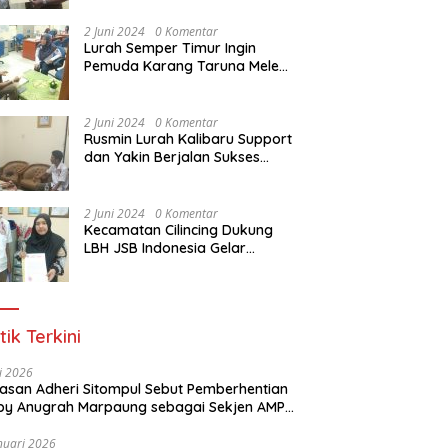
Dasar Paralegal Gratis Untuk
150 orang Pemuda Karang
2 Juni 2024
0 Komentar
Taruna di Jakarta Utara
Lurah Semper Timur Ingin
Pemuda Karang Taruna Melek
Hukum Melalui Pelatihan Dasar
Paralegal Gratis Yang
Diadakan LBH JSB Indonesia
2 Juni 2024
0 Komentar
Rusmin Lurah Kalibaru Support
dan Yakin Berjalan Sukses
Pelatihan Dasar Paralegal
Gratis Untuk Ratusan Karang
Taruna di Jakarta Utara
2 Juni 2024
0 Komentar
Kecamatan Cilincing Dukung
LBH JSB Indonesia Gelar
Pelatihan Dasar Paralegal
Gratis Untuk 150 orang
Pemuda Karang Taruna di
Jakarta Utara
tik Terkini
li 2026
Alasan Adheri Sitompul Sebut Pemberhentian
y Anugrah Marpaung sebagai Sekjen AMPI
at Hukum
nuari 2026