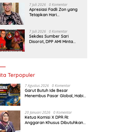
7 Juli 2026
0 Komentar
Apresiasi Fadli Zon yang
Tetapkan Hari
Kepercayaan Terhadap
Tuhan Yang Maha Esa,
Hizkia: Pelaksanaan
7 Juli 2026
0 Komentar
Amanat Konstitusi
Sekdes Sumber Sari
Disorot, DPP AMI Minta
Bupati Kampar Bertindak
ita Terpopuler
7 Agustus 2026
0 Komentar
Garut Butuh Ide Besar
Menembus Pasar Global, Habib
Aboe Dorong Hilirisasi Potensi
Daerah
20 Januari 2026
0 Komentar
Ketua Komisi X DPR RI:
Anggaran Khusus Dibutuhkan
untuk Rehabilitasi &