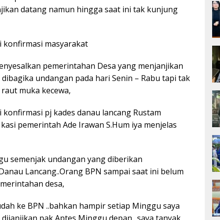
njikan datang namun hingga saat ini tak kunjung
i konfirmasi masyarakat
nyesalkan pemerintahan Desa yang menjanjikan
 dibagika undangan pada hari Senin – Rabu tapi tak
 raut muka kecewa,
si konfirmasi pj kades danau lancang Rustam
r kasi pemerintah Ade Irawan S.Hum iya menjelas
ggu semenjak undangan yang diberikan
Danau Lancang..Orang BPN sampai saat ini belum
emerintahan desa,
udah ke BPN ..bahkan hampir setiap Minggu saya
 dijanjikan pak Aptes Minggu depan ..saya tanyak