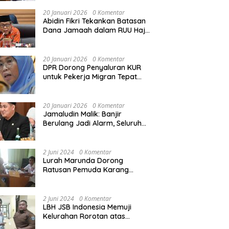
Rekonstruksi Sekolah Rusak
Akibat Bencana
20 Januari 2026
0 Komentar
Abidin Fikri Tekankan Batasan
Dana Jamaah dalam RUU Haji
untuk Lindungi Kepentingan
Calon Haji
20 Januari 2026
0 Komentar
DPR Dorong Penyaluran KUR
untuk Pekerja Migran Tepat
Waktu dan Tepat Sasaran
demi Perlindungan Ekonomi
PMI
20 Januari 2026
0 Komentar
Jamaludin Malik: Banjir
Berulang Jadi Alarm, Seluruh
Pertambangan Ilegal di
Indonesia Harus Ditertibkan
2 Juni 2024
0 Komentar
Lurah Marunda Dorong
Ratusan Pemuda Karang
Taruna Jakarta Utara Melek
Hukum Melalui Pelatihan Dasar
Paralegal Gratis Yang
2 Juni 2024
0 Komentar
Diadakan LBH JSB Indonesia
LBH JSB Indonesia Memuji
Kelurahan Rorotan atas
Dukungan Terhadap Pelatihan