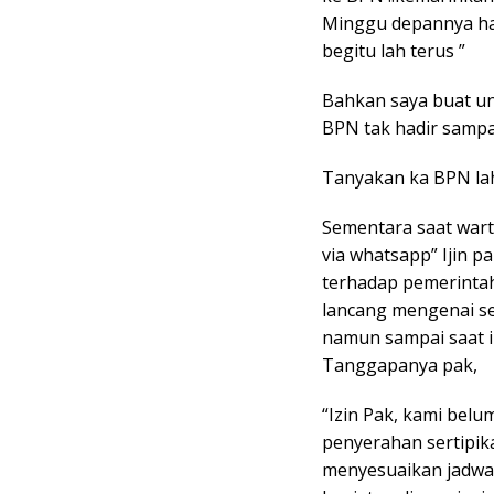
Minggu depannya hari
begitu lah terus ”
Bahkan saya buat un
BPN tak hadir sampai
Tanyakan ka BPN la
Sementara saat wart
via whatsapp” Ijin p
terhadap pemerinta
lancang mengenai se
namun sampai saat i
Tanggapanya pak,
“Izin Pak, kami bel
penyerahan sertipika
menyesuaikan jadwal