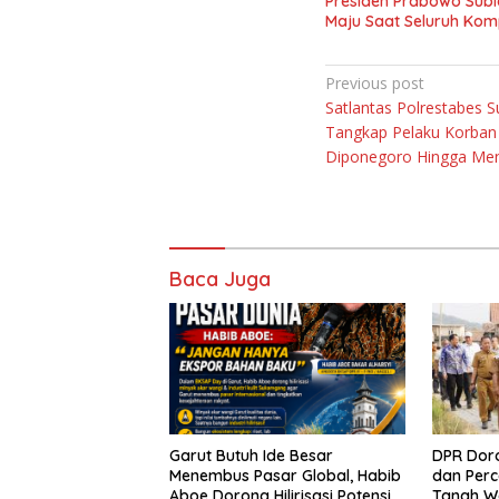
Presiden Prabowo Subi
Maju Saat Seluruh Ko
Navigasi
Previous post
Satlantas Polrestabes 
pos
Tangkap Pelaku Korban T
Diponegoro Hingga Men
Baca Juga
Garut Butuh Ide Besar
DPR Dor
Menembus Pasar Global, Habib
dan Perc
Aboe Dorong Hilirisasi Potensi
Tanah W