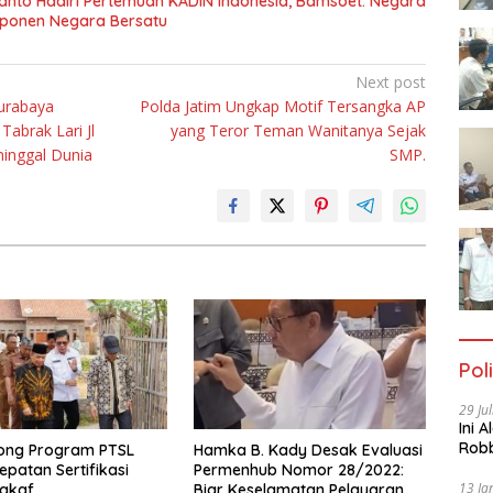
anto Hadiri Pertemuan KADIN Indonesia, Bamsoet: Negara
mponen Negara Bersatu
Next post
Surabaya
Polda Jatim Ungkap Motif Tersangka AP
abrak Lari Jl
yang Teror Teman Wanitanya Sejak
inggal Dunia
SMP.
Poli
29 Ju
Ini 
Robb
ong Program PTSL
Hamka B. Kady Desak Evaluasi
Cac
epatan Sertifikasi
Permenhub Nomor 28/2022:
13 Ja
akaf
Biar Keselamatan Pelayaran