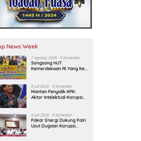
op News Week
7 Agustus 2026
0 Komentar
Songsong HUT
Kemerdekaan RI Yang Ke-
81 DPD Golkar Pesawaran
Adakan Acara Bertema
“Senam Bersama Golkar”
8 Juli 2026
0 Komentar
Mantan Penyidik KPK:
Aktor Intelektual Korupsi
Suplai Batu Bara Pemicu
Blackout Listrik Harus
Ditangkap
8 Juli 2026
0 Komentar
Pakar Energi Dukung Polri
Usut Dugaan Korupsi
Pasokan Batu Bara PLTU
yang Ditaksir Rugikan