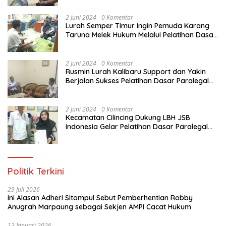
Pemuda Karang Taruna di Jakarta Utara
2 Juni 2024
0 Komentar
Lurah Semper Timur Ingin Pemuda Karang
Taruna Melek Hukum Melalui Pelatihan Dasar
Paralegal Gratis Yang Diadakan LBH JSB
Indonesia
2 Juni 2024
0 Komentar
Rusmin Lurah Kalibaru Support dan Yakin
Berjalan Sukses Pelatihan Dasar Paralegal
Gratis Untuk Ratusan Karang Taruna di
Jakarta Utara
2 Juni 2024
0 Komentar
Kecamatan Cilincing Dukung LBH JSB
Indonesia Gelar Pelatihan Dasar Paralegal
Gratis Untuk 150 orang Pemuda Karang
Taruna di Jakarta Utara
Politik Terkini
29 Juli 2026
Ini Alasan Adheri Sitompul Sebut Pemberhentian Robby
Anugrah Marpaung sebagai Sekjen AMPI Cacat Hukum
13 Januari 2026