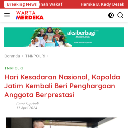
Langsung
kasi Tanah Wakaf
Breaking News
Hamka B. Kady Desak Evaluasi Perme
ke
konten
Beranda
TNI/POLRI
TNI/POLRI
Hari Kesadaran Nasional, Kapolda
Jatim Kembali Beri Penghargaan
Anggota Berprestasi
Gatot Supriadi
17 April 2024