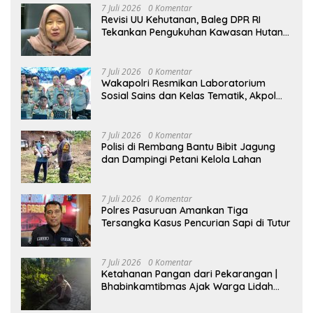
7 Juli 2026
0 Komentar
Revisi UU Kehutanan, Baleg DPR RI
Tekankan Pengukuhan Kawasan Hutan
Tak Boleh Dilakukan Sepihak
7 Juli 2026
0 Komentar
Wakapolri Resmikan Laboratorium
Sosial Sains dan Kelas Tematik, Akpol
Perkuat Scientific Policing
7 Juli 2026
0 Komentar
Polisi di Rembang Bantu Bibit Jagung
dan Dampingi Petani Kelola Lahan
7 Juli 2026
0 Komentar
Polres Pasuruan Amankan Tiga
Tersangka Kasus Pencurian Sapi di Tutur
7 Juli 2026
0 Komentar
Ketahanan Pangan dari Pekarangan |
Bhabinkamtibmas Ajak Warga Lidah
Wetan Budidaya Singkong