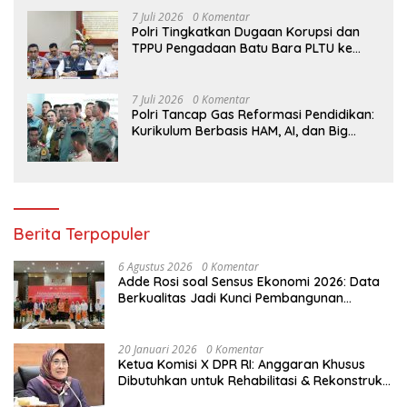
7 Juli 2026
0 Komentar
Polri Tingkatkan Dugaan Korupsi dan
TPPU Pengadaan Batu Bara PLTU ke
Tahap Penyidikan, Kerugian Negara
Diindikasikan Capai Rp5 Triliun
7 Juli 2026
0 Komentar
Polri Tancap Gas Reformasi Pendidikan:
Kurikulum Berbasis HAM, AI, dan Big
Data Siap Berlaku 2027
Berita Terpopuler
6 Agustus 2026
0 Komentar
Adde Rosi soal Sensus Ekonomi 2026: Data
Berkualitas Jadi Kunci Pembangunan
Indonesia
20 Januari 2026
0 Komentar
Ketua Komisi X DPR RI: Anggaran Khusus
Dibutuhkan untuk Rehabilitasi & Rekonstruksi
Sekolah Rusak Akibat Bencana