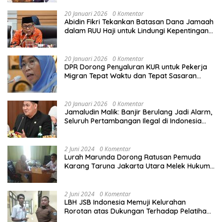
20 Januari 2026
0 Komentar
Abidin Fikri Tekankan Batasan Dana Jamaah
dalam RUU Haji untuk Lindungi Kepentingan
Calon Haji
20 Januari 2026
0 Komentar
DPR Dorong Penyaluran KUR untuk Pekerja
Migran Tepat Waktu dan Tepat Sasaran
demi Perlindungan Ekonomi PMI
20 Januari 2026
0 Komentar
Jamaludin Malik: Banjir Berulang Jadi Alarm,
Seluruh Pertambangan Ilegal di Indonesia
Harus Ditertibkan
2 Juni 2024
0 Komentar
Lurah Marunda Dorong Ratusan Pemuda
Karang Taruna Jakarta Utara Melek Hukum
Melalui Pelatihan Dasar Paralegal Gratis
Yang Diadakan LBH JSB Indonesia
2 Juni 2024
0 Komentar
LBH JSB Indonesia Memuji Kelurahan
Rorotan atas Dukungan Terhadap Pelatihan
Dasar Paralegal Gratis Untuk 150 orang