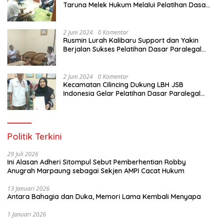
Taruna Melek Hukum Melalui Pelatihan Dasar
Paralegal Gratis Yang Diadakan LBH JSB
Indonesia
2 Juni 2024
0 Komentar
Rusmin Lurah Kalibaru Support dan Yakin
Berjalan Sukses Pelatihan Dasar Paralegal
Gratis Untuk Ratusan Karang Taruna di
Jakarta Utara
2 Juni 2024
0 Komentar
Kecamatan Cilincing Dukung LBH JSB
Indonesia Gelar Pelatihan Dasar Paralegal
Gratis Untuk 150 orang Pemuda Karang
Taruna di Jakarta Utara
Politik Terkini
29 Juli 2026
Ini Alasan Adheri Sitompul Sebut Pemberhentian Robby
Anugrah Marpaung sebagai Sekjen AMPI Cacat Hukum
13 Januari 2026
Antara Bahagia dan Duka, Memori Lama Kembali Menyapa
1 Januari 2026