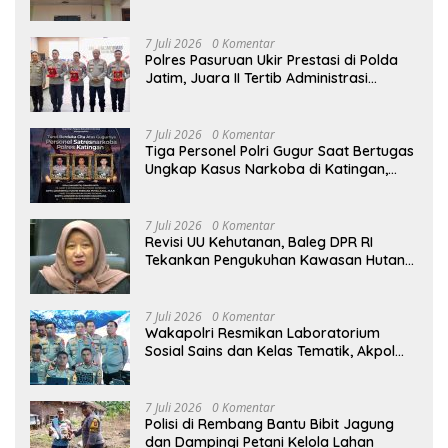
Kesalahan’ Saat Dipertanyakan Soal
Bendera Lusuh dan Layanan PATEN
CETAR yang Diduga Mandek
7 Juli 2026
0 Komentar
Polres Pasuruan Ukir Prestasi di Polda
Jatim, Juara II Tertib Administrasi
Pelaporan DORS Dan Ungkap Kasus
7 Juli 2026
0 Komentar
Tiga Personel Polri Gugur Saat Bertugas
Ungkap Kasus Narkoba di Katingan,
Dianugerahi Kenaikan Pangkat Luar
Biasa Anumerta
7 Juli 2026
0 Komentar
Revisi UU Kehutanan, Baleg DPR RI
Tekankan Pengukuhan Kawasan Hutan
Tak Boleh Dilakukan Sepihak
7 Juli 2026
0 Komentar
Wakapolri Resmikan Laboratorium
Sosial Sains dan Kelas Tematik, Akpol
Perkuat Scientific Policing
7 Juli 2026
0 Komentar
Polisi di Rembang Bantu Bibit Jagung
dan Dampingi Petani Kelola Lahan