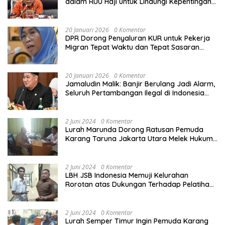
dalam RUU Haji untuk Lindungi Kepentingan
Calon Haji
20 Januari 2026
0 Komentar
DPR Dorong Penyaluran KUR untuk Pekerja
Migran Tepat Waktu dan Tepat Sasaran
demi Perlindungan Ekonomi PMI
20 Januari 2026
0 Komentar
Jamaludin Malik: Banjir Berulang Jadi Alarm,
Seluruh Pertambangan Ilegal di Indonesia
Harus Ditertibkan
2 Juni 2024
0 Komentar
Lurah Marunda Dorong Ratusan Pemuda
Karang Taruna Jakarta Utara Melek Hukum
Melalui Pelatihan Dasar Paralegal Gratis
Yang Diadakan LBH JSB Indonesia
2 Juni 2024
0 Komentar
LBH JSB Indonesia Memuji Kelurahan
Rorotan atas Dukungan Terhadap Pelatihan
Dasar Paralegal Gratis Untuk 150 orang
Pemuda Karang Taruna di Jakarta Utara
2 Juni 2024
0 Komentar
Lurah Semper Timur Ingin Pemuda Karang