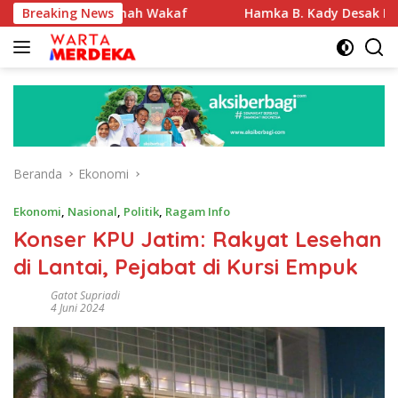
Langsung
asi Tanah Wakaf
Breaking News
Hamka B. Kady Desak Evaluasi Permen
ke
konten
Beranda
Ekonomi
Ekonomi
,
Nasional
,
Politik
,
Ragam Info
Konser KPU Jatim: Rakyat Lesehan
di Lantai, Pejabat di Kursi Empuk
Gatot Supriadi
4 Juni 2024