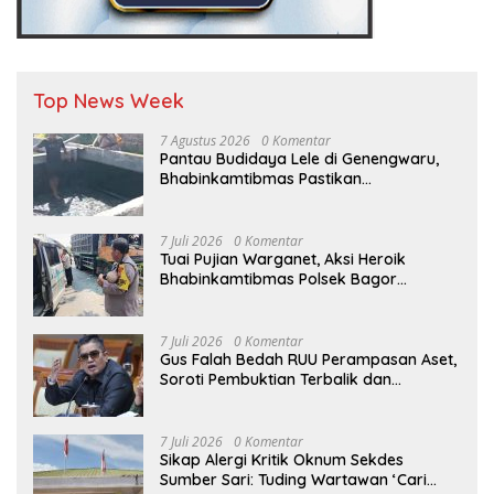
Top News Week
7 Agustus 2026
0 Komentar
Pantau Budidaya Lele di Genengwaru,
Bhabinkamtibmas Pastikan
Pertumbuhan Ikan Berjalan Baik
7 Juli 2026
0 Komentar
Tuai Pujian Warganet, Aksi Heroik
Bhabinkamtibmas Polsek Bagor
Selamatkan Bayi Korban Kecelakaan
Bus di Nganjuk
7 Juli 2026
0 Komentar
Gus Falah Bedah RUU Perampasan Aset,
Soroti Pembuktian Terbalik dan
Pertanyakan Posisi Kejaksaan
7 Juli 2026
0 Komentar
Sikap Alergi Kritik Oknum Sekdes
Sumber Sari: Tuding Wartawan ‘Cari