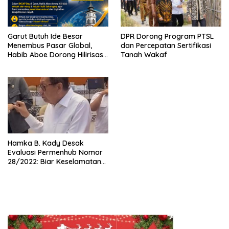
Garut Butuh Ide Besar
DPR Dorong Program PTSL
Menembus Pasar Global,
dan Percepatan Sertifikasi
Habib Aboe Dorong Hilirisasi
Tanah Wakaf
Potensi Daerah
Hamka B. Kady Desak
Evaluasi Permenhub Nomor
28/2022: Biar Keselamatan
Pelayaran Tak Lagi Hanya
Bertumpu pada Administrasi
SPB