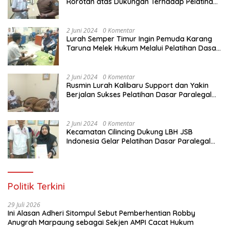
Rorotan atas Dukungan Terhadap Pelatihan
Dasar Paralegal Gratis Untuk 150 orang
Pemuda Karang Taruna di Jakarta Utara
2 Juni 2024
0 Komentar
Lurah Semper Timur Ingin Pemuda Karang
Taruna Melek Hukum Melalui Pelatihan Dasar
Paralegal Gratis Yang Diadakan LBH JSB
Indonesia
2 Juni 2024
0 Komentar
Rusmin Lurah Kalibaru Support dan Yakin
Berjalan Sukses Pelatihan Dasar Paralegal
Gratis Untuk Ratusan Karang Taruna di
Jakarta Utara
2 Juni 2024
0 Komentar
Kecamatan Cilincing Dukung LBH JSB
Indonesia Gelar Pelatihan Dasar Paralegal
Gratis Untuk 150 orang Pemuda Karang
Taruna di Jakarta Utara
Politik Terkini
29 Juli 2026
Ini Alasan Adheri Sitompul Sebut Pemberhentian Robby
Anugrah Marpaung sebagai Sekjen AMPI Cacat Hukum