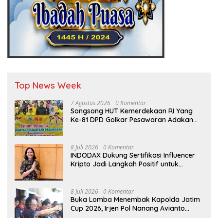
Top News Week
7 Agustus 2026
0 Komentar
Songsong HUT Kemerdekaan RI Yang
Ke-81 DPD Golkar Pesawaran Adakan
Acara Bertema “Senam Bersama
Golkar”
8 Juli 2026
0 Komentar
INDODAX Dukung Sertifikasi Influencer
Kripto Jadi Langkah Positif untuk
Bangun Ekosistem yang Lebih Sehat
8 Juli 2026
0 Komentar
Buka Lomba Menembak Kapolda Jatim
Cup 2026, Irjen Pol Nanang Avianto
Tekankan Profesionalisme Penggunaan