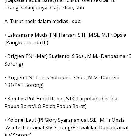
(Kapolda Papua Barat) dan diikuti oleh sekitar 18
orang. Selanjutnya dilaporkan, sbb:
A. Turut hadir dalam mediasi, sbb:
• Laksamana Muda TNI Hersan, S.H., M.Si., M.Tr.Opsla
(Pangkoarmada III)
• Brigjen TNI (Mar) Sugianto, S.Sos., M.M. (Danpasmar 3
Sorong)
• Brigjen TNI Totok Sutriono, S.Sos., M.M (Danrem
181/PVT Sorong)
• Kombes Pol. Budi Utomo, S.IK (Dirpolairud Polda
Papua Barat/LO Polda Papua Barat)
• Kolonel Laut (P) Glory Syaranamual, S.E., M.Tr.Opsla.
(Asintel Lantamal XIV Sorong/Perwakilan Danlantamal
XIV Sorong)