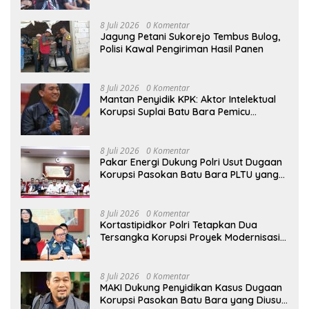
Senjata Api
8 Juli 2026
0 Komentar
Jagung Petani Sukorejo Tembus Bulog,
Polisi Kawal Pengiriman Hasil Panen
8 Juli 2026
0 Komentar
Mantan Penyidik KPK: Aktor Intelektual
Korupsi Suplai Batu Bara Pemicu
Blackout Listrik Harus Ditangkap
8 Juli 2026
0 Komentar
Pakar Energi Dukung Polri Usut Dugaan
Korupsi Pasokan Batu Bara PLTU yang
Ditaksir Rugikan Negara Rp5 Triliun
8 Juli 2026
0 Komentar
Kortastipidkor Polri Tetapkan Dua
Tersangka Korupsi Proyek Modernisasi
Pabrik Gula Assembagoes
8 Juli 2026
0 Komentar
MAKI Dukung Penyidikan Kasus Dugaan
Korupsi Pasokan Batu Bara yang Diusut