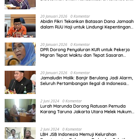
Sekolah Rusak Akibat Bencana
20 Januari 2026
0 Komentar
Abidin Fikri Tekankan Batasan Dana Jamaah
dalam RUU Haji untuk Lindungi Kepentingan
Calon Haji
20 Januari 2026
0 Komentar
DPR Dorong Penyaluran KUR untuk Pekerja
Migran Tepat Waktu dan Tepat Sasaran
demi Perlindungan Ekonomi PMI
20 Januari 2026
0 Komentar
Jamaludin Malik: Banjir Berulang Jadi Alarm,
Seluruh Pertambangan Ilegal di Indonesia
Harus Ditertibkan
2 Juni 2024
0 Komentar
Lurah Marunda Dorong Ratusan Pemuda
Karang Taruna Jakarta Utara Melek Hukum
Melalui Pelatihan Dasar Paralegal Gratis
Yang Diadakan LBH JSB Indonesia
2 Juni 2024
0 Komentar
LBH JSB Indonesia Memuji Kelurahan