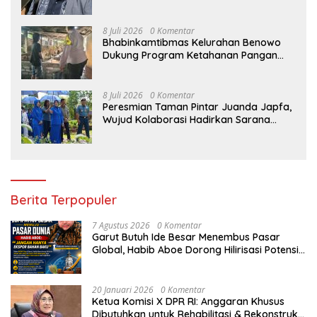
Kortastipidkor Polri
8 Juli 2026
0 Komentar
Bhabinkamtibmas Kelurahan Benowo
Dukung Program Ketahanan Pangan
Melalui Sambang Peternak Sapi
8 Juli 2026
0 Komentar
Peresmian Taman Pintar Juanda Japfa,
Wujud Kolaborasi Hadirkan Sarana
Edukasi Inspiratif
Berita Terpopuler
7 Agustus 2026
0 Komentar
Garut Butuh Ide Besar Menembus Pasar
Global, Habib Aboe Dorong Hilirisasi Potensi
Daerah
20 Januari 2026
0 Komentar
Ketua Komisi X DPR RI: Anggaran Khusus
Dibutuhkan untuk Rehabilitasi & Rekonstruksi