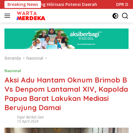
Langsung
ong Hilirisasi Potensi Daerah
Breaking News
DPR Dorong Program PTS
ke
konten
Beranda
Nasional
Nasional
Aksi Adu Hantam Oknum Brimob B
Vs Denpom Lantamal XIV, Kapolda
Papua Barat Lakukan Mediasi
Berujung Damai
Fajar Berkat Gea
15 April 2024