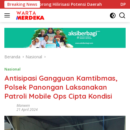
Langsung
 Dorong Hilirisasi Potensi Daerah
Breaking News
DPR Dorong Program
ke
konten
Beranda
Nasional
Nasional
Antisipasi Gangguan Kamtibmas,
Polsek Panongan Laksanakan
Patroli Mobile Ops Cipta Kondisi
Manwen
21 April 2024