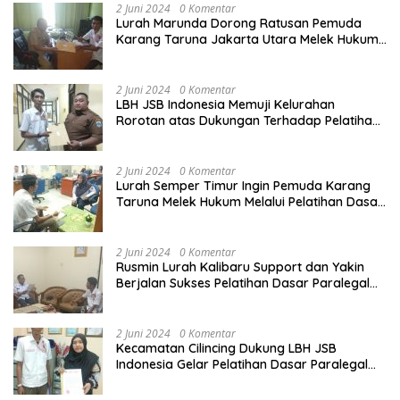
2 Juni 2024
0 Komentar
Lurah Marunda Dorong Ratusan Pemuda
Karang Taruna Jakarta Utara Melek Hukum
Melalui Pelatihan Dasar Paralegal Gratis
Yang Diadakan LBH JSB Indonesia
2 Juni 2024
0 Komentar
LBH JSB Indonesia Memuji Kelurahan
Rorotan atas Dukungan Terhadap Pelatihan
Dasar Paralegal Gratis Untuk 150 orang
Pemuda Karang Taruna di Jakarta Utara
2 Juni 2024
0 Komentar
Lurah Semper Timur Ingin Pemuda Karang
Taruna Melek Hukum Melalui Pelatihan Dasar
Paralegal Gratis Yang Diadakan LBH JSB
Indonesia
2 Juni 2024
0 Komentar
Rusmin Lurah Kalibaru Support dan Yakin
Berjalan Sukses Pelatihan Dasar Paralegal
Gratis Untuk Ratusan Karang Taruna di
Jakarta Utara
2 Juni 2024
0 Komentar
Kecamatan Cilincing Dukung LBH JSB
Indonesia Gelar Pelatihan Dasar Paralegal
Gratis Untuk 150 orang Pemuda Karang
Taruna di Jakarta Utara