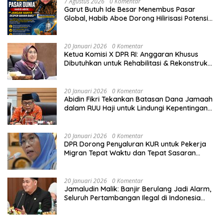
7 Agustus 2026
0 Komentar
Garut Butuh Ide Besar Menembus Pasar
Global, Habib Aboe Dorong Hilirisasi Potensi
Daerah
20 Januari 2026
0 Komentar
Ketua Komisi X DPR RI: Anggaran Khusus
Dibutuhkan untuk Rehabilitasi & Rekonstruksi
Sekolah Rusak Akibat Bencana
20 Januari 2026
0 Komentar
Abidin Fikri Tekankan Batasan Dana Jamaah
dalam RUU Haji untuk Lindungi Kepentingan
Calon Haji
20 Januari 2026
0 Komentar
DPR Dorong Penyaluran KUR untuk Pekerja
Migran Tepat Waktu dan Tepat Sasaran
demi Perlindungan Ekonomi PMI
20 Januari 2026
0 Komentar
Jamaludin Malik: Banjir Berulang Jadi Alarm,
Seluruh Pertambangan Ilegal di Indonesia
Harus Ditertibkan