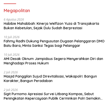
Megapolitan
6 Agustus 2026
Habibie Mahabbah: Kinerja Welfizon Yuza di Transjakarta
Bukan Kebetulan, Sejak Dulu Sudah Berprestasi
10 Juli 2026
Fahmy Radhi Dukung Pengusutan Dugaan Pelanggaran DMO
Batu Bara, Minta Sanksi Tegas bagi Pelanggar
10 Juli 2026
AMI Desak Oknum Jampidsus Segera Menyerahkan Diri dan
Menghadapi Proses Hukum
2 Juli 2026
Masjid Panggilan Sujud Direvitalisasi, Wakapolri: Bangun
Karakter, Bangun Peradaban
2 Juli 2026
Sigit Purnomo Apresiasi Survei Litbang Kompas, Sebut
Peningkatan Kepercayaan Publik Cerminkan Polri Semakin
Profesional dan Dekat dengan Masyarakat