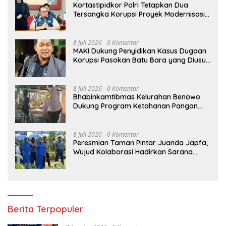
Kortastipidkor Polri Tetapkan Dua
Tersangka Korupsi Proyek Modernisasi
Pabrik Gula Assembagoes
8 Juli 2026
0 Komentar
MAKI Dukung Penyidikan Kasus Dugaan
Korupsi Pasokan Batu Bara yang Diusut
Kortastipidkor Polri
8 Juli 2026
0 Komentar
Bhabinkamtibmas Kelurahan Benowo
Dukung Program Ketahanan Pangan
Melalui Sambang Peternak Sapi
8 Juli 2026
0 Komentar
Peresmian Taman Pintar Juanda Japfa,
Wujud Kolaborasi Hadirkan Sarana
Edukasi Inspiratif
Berita Terpopuler