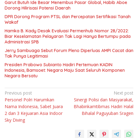
Garut Butuh Ide Besar Menembus Pasar Global, Habib Aboe
Dorong Hilirisasi Potensi Daerah
DPR Dorong Program PTSL dan Percepatan Sertifikasi Tanah
Wakaf
Hamka B. Kady Desak Evaluasi Permenhub Nomor 28/2022:
Biar Keselamatan Pelayaran Tak Lagi Hanya Bertumpu pada
Administrasi SPB
Jerry Sambuaga Sebut Forum Pleno Diperluas AMPI Cacat dan
Tak Punya Legitimasi
Presiden Prabowo Subianto Hadiri Pertemuan KADIN
Indonesia, Bamsoet: Negara Maju Saat Seluruh Komponen
Negara Bersatu
Navigasi
Previous post
Next post
Personel Polri Harumkan
Sinergi Polisi dan Masyarakat,
pos
Nama Indonesia, Sabet Juara
Bhabinkamtibmas Hadiri Halal
2 dan 3 Kejuaran Asia Indoor
Bihalal Paguyuban Sragen
Sky Diving