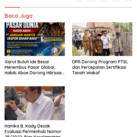
Baca Juga
Garut Butuh Ide Besar
DPR Dorong Program PTSL
Menembus Pasar Global,
dan Percepatan Sertifikasi
Habib Aboe Dorong Hilirisasi
Tanah Wakaf
Potensi Daerah
Hamka B. Kady Desak
Evaluasi Permenhub Nomor
28/2022: Biar Keselamatan