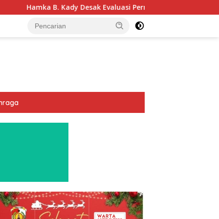
 Desak Evaluasi Permenhub Nomor 28/2022: Biar Keselamatan P
hraga