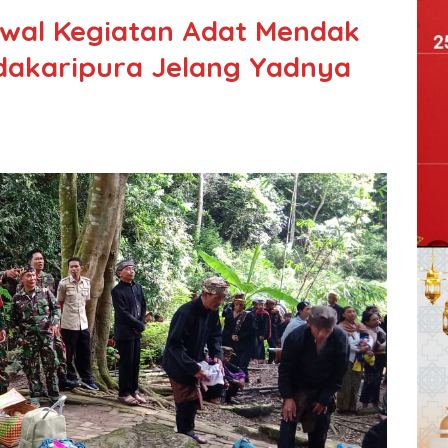
awal Kegiatan Adat Mendak
adakaripura Jelang Yadnya