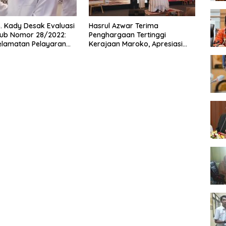
 Kady Desak Evaluasi
Hasrul Azwar Terima
ub Nomor 28/2022:
Penghargaan Tertinggi
elamatan Pelayaran
Kerajaan Maroko, Apresiasi
i Hanya Bertumpu
atas Dedikasi Memperkuat
inistrasi SPB
Hubungan Indonesia-Maroko