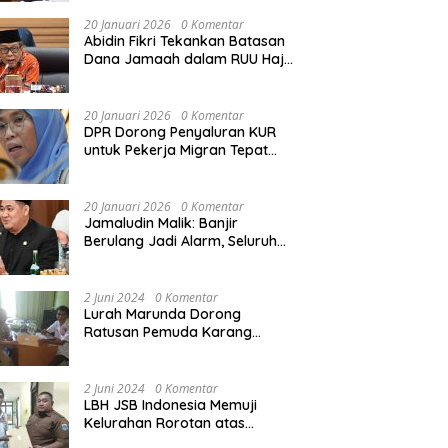
Rekonstruksi Sekolah Rusak
Akibat Bencana
20 Januari 2026
0 Komentar
Abidin Fikri Tekankan Batasan
Dana Jamaah dalam RUU Haji
untuk Lindungi Kepentingan
Calon Haji
20 Januari 2026
0 Komentar
DPR Dorong Penyaluran KUR
untuk Pekerja Migran Tepat
Waktu dan Tepat Sasaran
demi Perlindungan Ekonomi
PMI
20 Januari 2026
0 Komentar
Jamaludin Malik: Banjir
Berulang Jadi Alarm, Seluruh
Pertambangan Ilegal di
Indonesia Harus Ditertibkan
2 Juni 2024
0 Komentar
Lurah Marunda Dorong
Ratusan Pemuda Karang
Taruna Jakarta Utara Melek
Hukum Melalui Pelatihan Dasar
Paralegal Gratis Yang
2 Juni 2024
0 Komentar
Diadakan LBH JSB Indonesia
LBH JSB Indonesia Memuji
Kelurahan Rorotan atas
Dukungan Terhadap Pelatihan