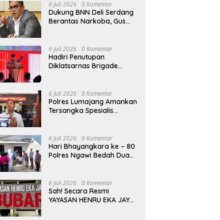
Madura Bersama
6 Juli 2026
0 Komentar
Pemerintah
Dukung BNN Deli Serdang
Berantas Narkoba, Gus
Falah: Melawan Petugas
Berarti Melawan Hukum
6 Juli 2026
0 Komentar
Hadiri Penutupan
Diklatsarnas Brigade
Persis, Kapolri Serukan
Jaga Persatuan-Kesatuan
6 Juli 2026
0 Komentar
Polres Lumajang Amankan
Tersangka Spesialis
Pembobol Kafe yang
Terekam CCTV
6 Juli 2026
0 Komentar
Hari Bhayangkara ke – 80
Polres Ngawi Bedah Dua
Rumah Jadi Layak Huni,
Hadirkan Senyum dan
Harapan Warga
6 Juli 2026
0 Komentar
Sah! Secara Resmi
YAYASAN HENRU EKA JAYA
Resmi Dibubarkan Sesuai
Hukum