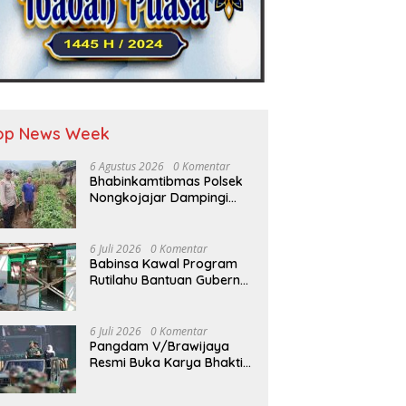
op News Week
6 Agustus 2026
0 Komentar
Bhabinkamtibmas Polsek
Nongkojajar Dampingi
Warga Pantau Tanaman
Tomat Dukung Program
Ketahanan Pangan
6 Juli 2026
0 Komentar
Nasional
Babinsa Kawal Program
Rutilahu Bantuan Gubernur
Jatim
6 Juli 2026
0 Komentar
Pangdam V/Brawijaya
Resmi Buka Karya Bhakti
Skala Besar Percepat
Pembangunan Wilayah