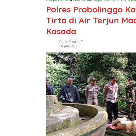
Polres Probolinggo K
Tirta di Air Terjun M
Kasada
Gatot Supriadi
10 Juni 2025