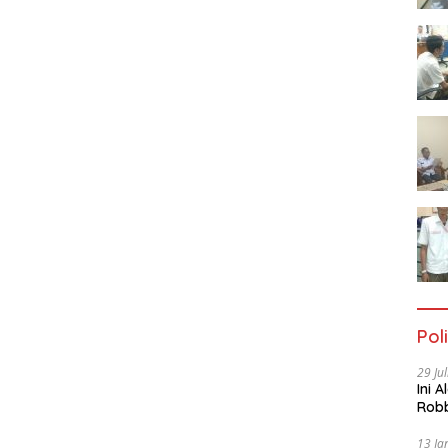
Poli
29 Ju
Ini 
Robb
Cac
13 Ja