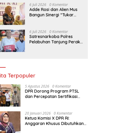
6 Juli 2026
0 Komentar
Adde Rosi dan Alien Mus
Bangun Sinergi “Tukar
Program”, Kolaborasi
Lintas Komisi DPR RI untuk
Perkuat Pendidikan dan
6 Juli 2026
0 Komentar
Pertanian
Satresnarkoba Polres
Pelabuhan Tanjung Perak
Tangkap Kurir Sabu Baru
Dua Pekan Beraksi di
Kenjeran
ita Terpopuler
5 Agustus 2026
0 Komentar
DPR Dorong Program PTSL
dan Percepatan Sertifikasi
Tanah Wakaf
20 Januari 2026
0 Komentar
Ketua Komisi X DPR RI:
Anggaran Khusus Dibutuhkan
untuk Rehabilitasi &