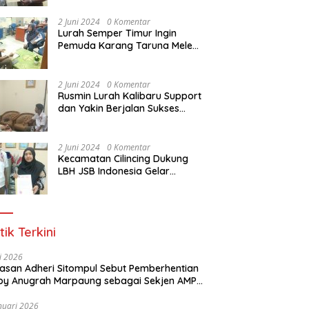
Dasar Paralegal Gratis Untuk
150 orang Pemuda Karang
2 Juni 2024
0 Komentar
Taruna di Jakarta Utara
Lurah Semper Timur Ingin
Pemuda Karang Taruna Melek
Hukum Melalui Pelatihan Dasar
Paralegal Gratis Yang
Diadakan LBH JSB Indonesia
2 Juni 2024
0 Komentar
Rusmin Lurah Kalibaru Support
dan Yakin Berjalan Sukses
Pelatihan Dasar Paralegal
Gratis Untuk Ratusan Karang
Taruna di Jakarta Utara
2 Juni 2024
0 Komentar
Kecamatan Cilincing Dukung
LBH JSB Indonesia Gelar
Pelatihan Dasar Paralegal
Gratis Untuk 150 orang
Pemuda Karang Taruna di
Jakarta Utara
tik Terkini
li 2026
Alasan Adheri Sitompul Sebut Pemberhentian
y Anugrah Marpaung sebagai Sekjen AMPI
at Hukum
nuari 2026