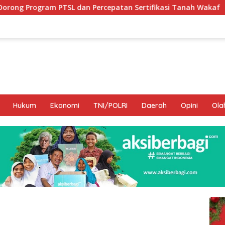
an Percepatan Sertifikasi Tanah Wakaf
Hamka B. Kady
Hukum
Ekonomi
TNI/POLRI
Daerah
Opini
Ola
I