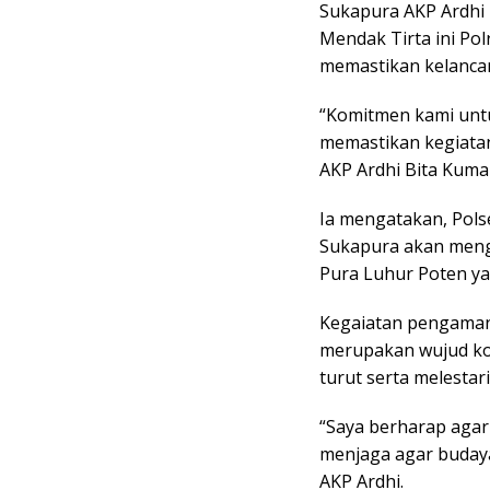
Sukapura AKP Ardhi 
Mendak Tirta ini Po
memastikan kelanca
“Komitmen kami untu
memastikan kegiatan
AKP Ardhi Bita Kumal
Ia mengatakan, Pol
Sukapura akan menga
Pura Luhur Poten ya
Kegaiatan pengaman
merupakan wujud ko
turut serta melesta
“Saya berharap agar
menjaga agar budaya 
AKP Ardhi.