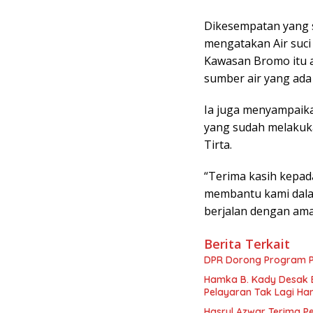
Dikesempatan yang 
mengatakan Air suci
Kawasan Bromo itu a
sumber air yang ada
Ia juga menyampaika
yang sudah melaku
Tirta.
“Terima kasih kepad
membantu kami dala
berjalan dengan aman
Berita Terkait
DPR Dorong Program PT
Hamka B. Kady Desak 
Pelayaran Tak Lagi Ha
Hasrul Azwar Terima P