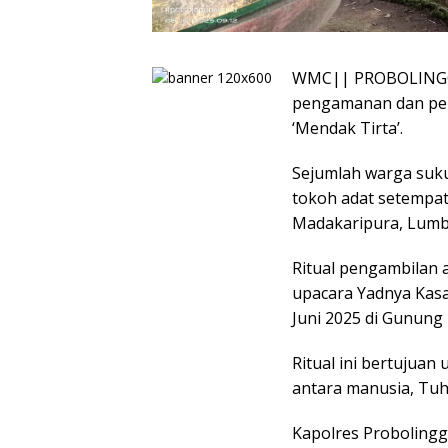
WMC|| PROBOLINGGO,
pengamanan dan pen
‘Mendak Tirta’.
Sejumlah warga suk
tokoh adat setempat 
Madakaripura, Lumb
Ritual pengambilan 
upacara Yadnya Kasa
Juni 2025 di Gunung
Ritual ini bertujua
antara manusia, Tuh
Kapolres Proboling