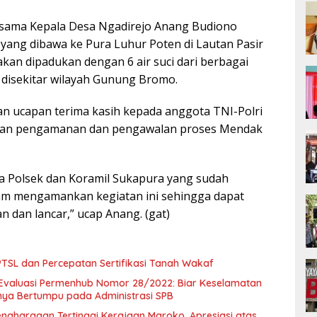
sama Kepala Desa Ngadirejo Anang Budiono
 yang dibawa ke Pura Luhur Poten di Lautan Pasir
kan dipadukan dengan 6 air suci dari berbagai
 disekitar wilayah Gunung Bromo.
n ucapan terima kasih kepada anggota TNI-Polri
kan pengamanan dan pengawalan proses Mendak
a Polsek dan Koramil Sukapura yang sudah
m mengamankan kegiatan ini sehingga dapat
 dan lancar,” ucap Anang. (gat)
SL dan Percepatan Sertifikasi Tanah Wakaf
Evaluasi Permenhub Nomor 28/2022: Biar Keselamatan
nya Bertumpu pada Administrasi SPB
enghargaan Tertinggi Kerajaan Maroko, Apresiasi atas