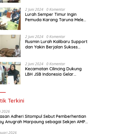
Dasar Paralegal Gratis Untuk
150 orang Pemuda Karang
2 Juni 2024
0 Komentar
Taruna di Jakarta Utara
Lurah Semper Timur Ingin
Pemuda Karang Taruna Melek
Hukum Melalui Pelatihan Dasar
Paralegal Gratis Yang
Diadakan LBH JSB Indonesia
2 Juni 2024
0 Komentar
Rusmin Lurah Kalibaru Support
dan Yakin Berjalan Sukses
Pelatihan Dasar Paralegal
Gratis Untuk Ratusan Karang
Taruna di Jakarta Utara
2 Juni 2024
0 Komentar
Kecamatan Cilincing Dukung
LBH JSB Indonesia Gelar
Pelatihan Dasar Paralegal
Gratis Untuk 150 orang
Pemuda Karang Taruna di
Jakarta Utara
tik Terkini
li 2026
Alasan Adheri Sitompul Sebut Pemberhentian
y Anugrah Marpaung sebagai Sekjen AMPI
at Hukum
nuari 2026