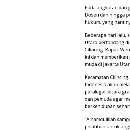
Pada angkatan dan g
Dosen dan hingga p
hukum, yang nantiny
Beberapa hari lalu,
Utara bertandang di
Cilincing. Bapak We
ini dan memberikan 
muda di Jakarta Utar
Kecamatan Cilincin
Indonesia akan mel
paralegal secara gr
dan pemuda agar me
berkehidupan sehari
“Alhamdulillah sampa
pelatihan untuk an