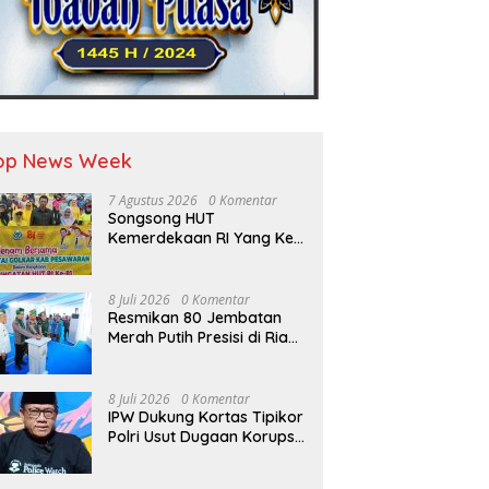
op News Week
7 Agustus 2026
0 Komentar
Songsong HUT
Kemerdekaan RI Yang Ke-
81 DPD Golkar Pesawaran
Adakan Acara Bertema
“Senam Bersama Golkar”
8 Juli 2026
0 Komentar
Resmikan 80 Jembatan
Merah Putih Presisi di Riau,
Kapolri: Permudah Anak
Sekolah-Masyarakat
8 Juli 2026
0 Komentar
IPW Dukung Kortas Tipikor
Polri Usut Dugaan Korupsi
Pasokan Batu Bara PLTU