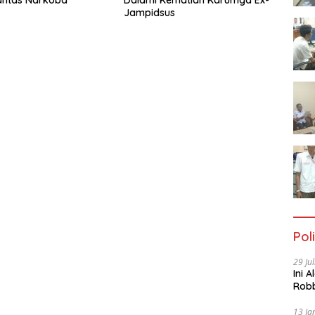
antas Narkoba
Dalami Kematian Karumga Ex-
Jampidsus
Poli
29 Ju
Ini 
Robb
Cac
13 Ja