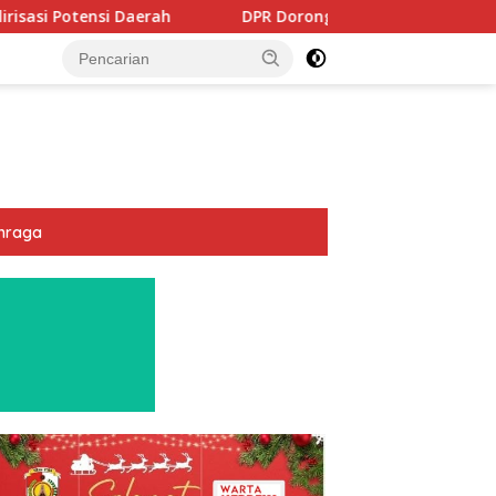
DPR Dorong Program PTSL dan Percepatan Sertifikasi Tan
hraga