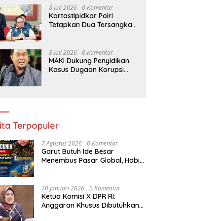
Negara Rp5 Triliun
8 Juli 2026
0 Komentar
Kortastipidkor Polri
Tetapkan Dua Tersangka
Korupsi Proyek
Modernisasi Pabrik Gula
Assembagoes
8 Juli 2026
0 Komentar
MAKI Dukung Penyidikan
Kasus Dugaan Korupsi
Pasokan Batu Bara yang
Diusut Kortastipidkor Polri
ita Terpopuler
7 Agustus 2026
0 Komentar
Garut Butuh Ide Besar
Menembus Pasar Global, Habib
Aboe Dorong Hilirisasi Potensi
Daerah
20 Januari 2026
0 Komentar
Ketua Komisi X DPR RI:
Anggaran Khusus Dibutuhkan
untuk Rehabilitasi &