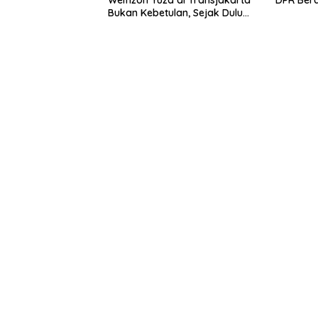
Welfizon Yuza di Transjakarta
DPR Ber
Bukan Kebetulan, Sejak Dulu
Sudah Berprestasi