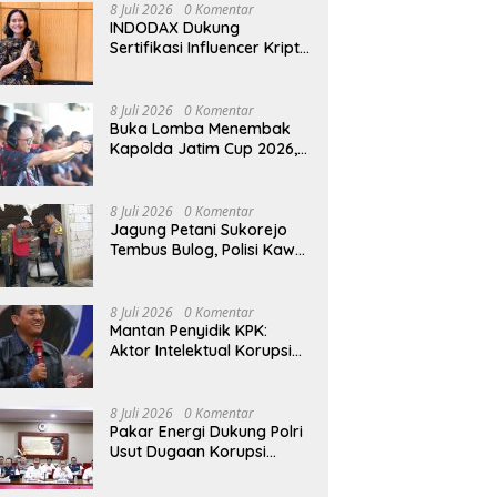
8 Juli 2026
0 Komentar
INDODAX Dukung
Sertifikasi Influencer Kripto
Jadi Langkah Positif untuk
Bangun Ekosistem yang
Lebih Sehat
8 Juli 2026
0 Komentar
Buka Lomba Menembak
Kapolda Jatim Cup 2026,
Irjen Pol Nanang Avianto
Tekankan Profesionalisme
Penggunaan Senjata Api
8 Juli 2026
0 Komentar
Jagung Petani Sukorejo
Tembus Bulog, Polisi Kawal
Pengiriman Hasil Panen
8 Juli 2026
0 Komentar
Mantan Penyidik KPK:
Aktor Intelektual Korupsi
Suplai Batu Bara Pemicu
Blackout Listrik Harus
Ditangkap
8 Juli 2026
0 Komentar
Pakar Energi Dukung Polri
Usut Dugaan Korupsi
Pasokan Batu Bara PLTU
yang Ditaksir Rugikan