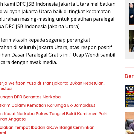
ah kami DPC JSB Indonesia Jakarta Utara melibatkan
iwilayah Jakarta Utara baik di tingkat kecamatan
elurahan masing-masing untuk pelatihan paralegal
tua DPC JSB Indonesia Jakarta Utara).
terimakasih kepada segenap perangkat
han di seluruh Jakarta Utara, atas respon positif
han Dasar Paralegal Gratis ini,” Ucap Wendi sambil
cara dengan awak media.
Ber
rja Welfizon Yuza di Transjakarta Bukan Kebetulan,
estasi
ukungan DPR Berantas Narkoba
eskrim Dalami Kematian Karumga Ex-Jampidsus
n Kasat Narkoba Polres Tangsel Bukti Komitmen Polri
aran Anggota
nolakan Tempat Ibadah GKJW Bangil Cerminkan
ami