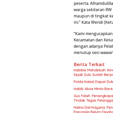
peserta. Alhamdulill
warga sekitaran RW d
maupun di tingkat k
ini.” Kata Wendi (Ke
“Kami mengucapkan 
Kecamatan dan Kelura
dengan adanya Pelati
menutup sesi wawan
Berita Terkait
Habibie Mahabbah: Kine
Sejak Dulu Sudah Berpr
Polda Kalsel Dapat D
Habib Aboe Minta Bar
Gus Falah: Penangkapa
Tindak Tegas Pelangg
Hizkia Darmayana: Pe
Pancasila Belum Dipah