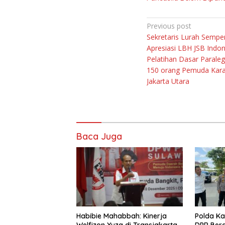
Navigasi
Previous post
Sekretaris Lurah Sempe
pos
Apresiasi LBH JSB Indo
Pelatihan Dasar Paraleg
150 orang Pemuda Kara
Jakarta Utara
Baca Juga
Habibie Mahabbah: Kinerja
Polda Ka