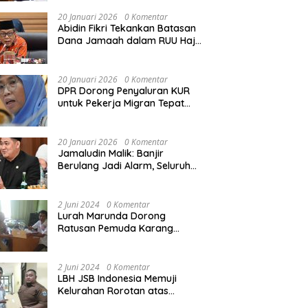
Rekonstruksi Sekolah Rusak
Akibat Bencana
20 Januari 2026
0 Komentar
Abidin Fikri Tekankan Batasan
Dana Jamaah dalam RUU Haji
untuk Lindungi Kepentingan
Calon Haji
20 Januari 2026
0 Komentar
DPR Dorong Penyaluran KUR
untuk Pekerja Migran Tepat
Waktu dan Tepat Sasaran
demi Perlindungan Ekonomi
PMI
20 Januari 2026
0 Komentar
Jamaludin Malik: Banjir
Berulang Jadi Alarm, Seluruh
Pertambangan Ilegal di
Indonesia Harus Ditertibkan
2 Juni 2024
0 Komentar
Lurah Marunda Dorong
Ratusan Pemuda Karang
Taruna Jakarta Utara Melek
Hukum Melalui Pelatihan Dasar
Paralegal Gratis Yang
2 Juni 2024
0 Komentar
Diadakan LBH JSB Indonesia
LBH JSB Indonesia Memuji
Kelurahan Rorotan atas
Dukungan Terhadap Pelatihan