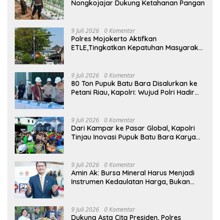
Nongkojajar Dukung Ketahanan Pangan
9 Juli 2026
0 Komentar
Polres Mojokerto Aktifkan
ETLE,Tingkatkan Kepatuhan Masyarakat
Dalam Berkendara
9 Juli 2026
0 Komentar
80 Ton Pupuk Batu Bara Disalurkan ke
Petani Riau, Kapolri: Wujud Polri Hadir
untuk Masyarakat
9 Juli 2026
0 Komentar
Dari Kampar ke Pasar Global, Kapolri
Tinjau Inovasi Pupuk Batu Bara Karya
Anak Bangsa
9 Juli 2026
0 Komentar
Amin Ak: Bursa Mineral Harus Menjadi
Instrumen Kedaulatan Harga, Bukan
Sekadar Lembaga Baru
9 Juli 2026
0 Komentar
Dukung Asta Cita Presiden, Polres