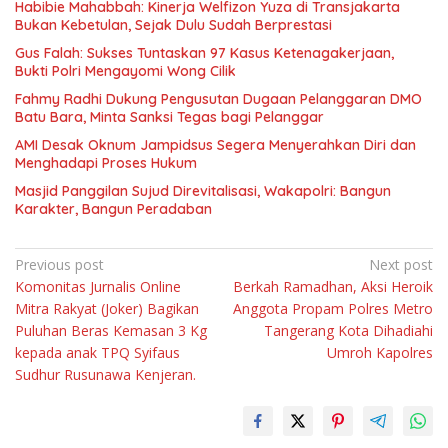
Habibie Mahabbah: Kinerja Welfizon Yuza di Transjakarta
Bukan Kebetulan, Sejak Dulu Sudah Berprestasi
Gus Falah: Sukses Tuntaskan 97 Kasus Ketenagakerjaan,
Bukti Polri Mengayomi Wong Cilik
Fahmy Radhi Dukung Pengusutan Dugaan Pelanggaran DMO
Batu Bara, Minta Sanksi Tegas bagi Pelanggar
AMI Desak Oknum Jampidsus Segera Menyerahkan Diri dan
Menghadapi Proses Hukum
Masjid Panggilan Sujud Direvitalisasi, Wakapolri: Bangun
Karakter, Bangun Peradaban
Navigasi
Previous post
Next post
Komonitas Jurnalis Online
Berkah Ramadhan, Aksi Heroik
pos
Mitra Rakyat (Joker) Bagikan
Anggota Propam Polres Metro
Puluhan Beras Kemasan 3 Kg
Tangerang Kota Dihadiahi
kepada anak TPQ Syifaus
Umroh Kapolres
Sudhur Rusunawa Kenjeran.