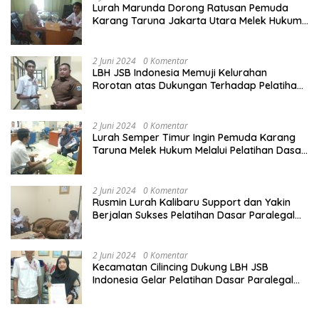
Lurah Marunda Dorong Ratusan Pemuda
Karang Taruna Jakarta Utara Melek Hukum
Melalui Pelatihan Dasar Paralegal Gratis
Yang Diadakan LBH JSB Indonesia
2 Juni 2024
0 Komentar
LBH JSB Indonesia Memuji Kelurahan
Rorotan atas Dukungan Terhadap Pelatihan
Dasar Paralegal Gratis Untuk 150 orang
Pemuda Karang Taruna di Jakarta Utara
2 Juni 2024
0 Komentar
Lurah Semper Timur Ingin Pemuda Karang
Taruna Melek Hukum Melalui Pelatihan Dasar
Paralegal Gratis Yang Diadakan LBH JSB
Indonesia
2 Juni 2024
0 Komentar
Rusmin Lurah Kalibaru Support dan Yakin
Berjalan Sukses Pelatihan Dasar Paralegal
Gratis Untuk Ratusan Karang Taruna di
Jakarta Utara
2 Juni 2024
0 Komentar
Kecamatan Cilincing Dukung LBH JSB
Indonesia Gelar Pelatihan Dasar Paralegal
Gratis Untuk 150 orang Pemuda Karang
Taruna di Jakarta Utara