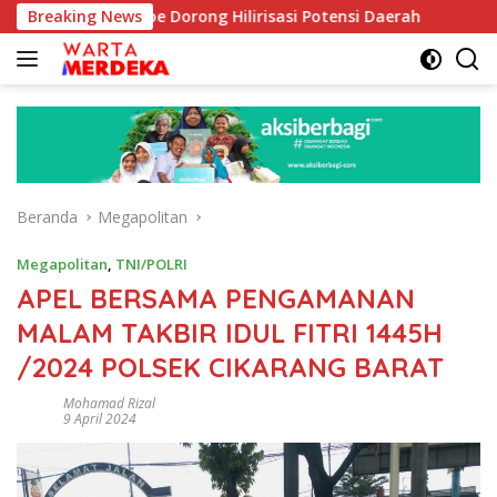
Langsung
ib Aboe Dorong Hilirisasi Potensi Daerah
Breaking News
DPR Dorong P
ke
konten
Beranda
Megapolitan
Megapolitan
,
TNI/POLRI
APEL BERSAMA PENGAMANAN
MALAM TAKBIR IDUL FITRI 1445H
/2024 POLSEK CIKARANG BARAT
Mohamad Rizal
9 April 2024