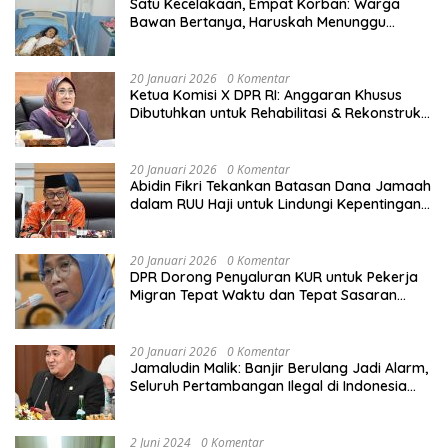
Satu Kecelakaan, Empat Korban: Warga
Bawan Bertanya, Haruskah Menunggu
Tragedi Berikutnya untuk Mendapat Lampu
Jalan?
20 Januari 2026
0 Komentar
Ketua Komisi X DPR RI: Anggaran Khusus
Dibutuhkan untuk Rehabilitasi & Rekonstruksi
Sekolah Rusak Akibat Bencana
20 Januari 2026
0 Komentar
Abidin Fikri Tekankan Batasan Dana Jamaah
dalam RUU Haji untuk Lindungi Kepentingan
Calon Haji
20 Januari 2026
0 Komentar
DPR Dorong Penyaluran KUR untuk Pekerja
Migran Tepat Waktu dan Tepat Sasaran
demi Perlindungan Ekonomi PMI
20 Januari 2026
0 Komentar
Jamaludin Malik: Banjir Berulang Jadi Alarm,
Seluruh Pertambangan Ilegal di Indonesia
Harus Ditertibkan
2 Juni 2024
0 Komentar