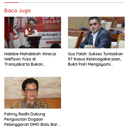
Baca Juga
Habibie Mahabbah: Kinerja
Gus Falah: Sukses Tuntaskan
Welfizon Yuza di
97 Kasus Ketenagakerjaan,
Transjakarta Bukan
Bukti Polri Mengayomi
Kebetulan, Sejak Dulu Sudah
Wong Cilik
Berprestasi
Fahmy Radhi Dukung
Pengusutan Dugaan
Pelanggaran DMO Batu Bara,