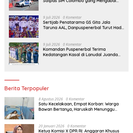
Satpas SIM Colombo yang Mengabdi
Sepenuh Hati Selama Lebih dari Satu
Dekade
9 Juli 2026
0 Komentar
Sertijab Penatarama GS Gita Jala
Taruna AAL, Danpuspenerbal Turut Hadir
Saksikan Parade Surya Senja
9 Juli 2026
0 Komentar
Komandan Puspenerbal Terima
Kedatangan Kasal di Lanudal Juanda
dalam Kunjungan Kerja ke Surabaya
Berita Terpopuler
8 Agustus 2026
0 Komentar
Satu Kecelakaan, Empat Korban: Warga
Bawan Bertanya, Haruskah Menunggu
Tragedi Berikutnya untuk Mendapat Lampu
Jalan?
20 Januari 2026
0 Komentar
Ketua Komisi X DPR RI: Anggaran Khusus