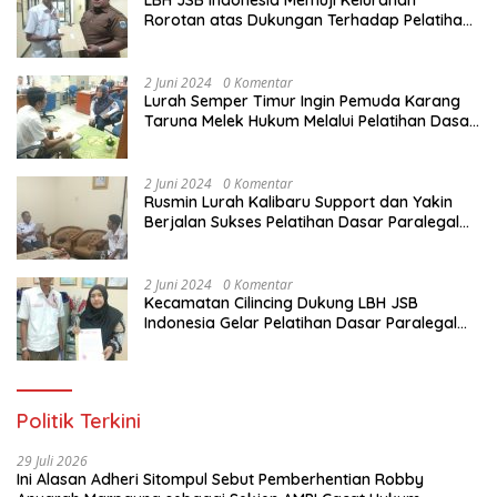
Rorotan atas Dukungan Terhadap Pelatihan
Dasar Paralegal Gratis Untuk 150 orang
Pemuda Karang Taruna di Jakarta Utara
2 Juni 2024
0 Komentar
Lurah Semper Timur Ingin Pemuda Karang
Taruna Melek Hukum Melalui Pelatihan Dasar
Paralegal Gratis Yang Diadakan LBH JSB
Indonesia
2 Juni 2024
0 Komentar
Rusmin Lurah Kalibaru Support dan Yakin
Berjalan Sukses Pelatihan Dasar Paralegal
Gratis Untuk Ratusan Karang Taruna di
Jakarta Utara
2 Juni 2024
0 Komentar
Kecamatan Cilincing Dukung LBH JSB
Indonesia Gelar Pelatihan Dasar Paralegal
Gratis Untuk 150 orang Pemuda Karang
Taruna di Jakarta Utara
Politik Terkini
29 Juli 2026
Ini Alasan Adheri Sitompul Sebut Pemberhentian Robby