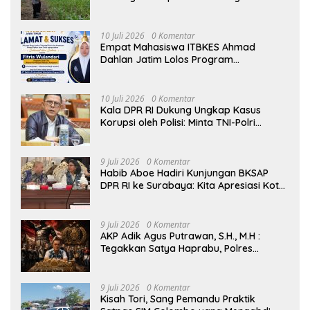
Perkuat Ketahanan Pangan Surabaya
10 Juli 2026
0 Komentar
Empat Mahasiswa ITBKES Ahmad
Dahlan Jatim Lolos Program
Internasional di Thailand, Siap
Harumkan Nama Indonesia di Kancah
Global
10 Juli 2026
0 Komentar
Kala DPR RI Dukung Ungkap Kasus
Korupsi oleh Polisi: Minta TNI-Polri
hingga Jaksa Solid!
9 Juli 2026
0 Komentar
Habib Aboe Hadiri Kunjungan BKSAP
DPR RI ke Surabaya: Kita Apresiasi Kota
Ini Berhasil Menjadi Salah Satu Wajah
Kemajuan Indonesia
9 Juli 2026
0 Komentar
AKP Adik Agus Putrawan, S.H., M.H :
Tegakkan Satya Haprabu, Polres
Tanjung Perak Nyatakan Perang Tanpa
Kompromi terhadap Kejahatan di
Surabaya.
9 Juli 2026
0 Komentar
Kisah Tori, Sang Pemandu Praktik