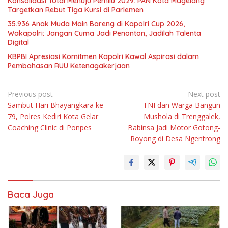
Konsolidasi Total Menuju Pemilu 2029: PAN Kota Magelang
Targetkan Rebut Tiga Kursi di Parlemen
35.936 Anak Muda Main Bareng di Kapolri Cup 2026,
Wakapolri: Jangan Cuma Jadi Penonton, Jadilah Talenta
Digital
KBPBI Apresiasi Komitmen Kapolri Kawal Aspirasi dalam
Pembahasan RUU Ketenagakerjaan
Navigasi
Previous post
Next post
Sambut Hari Bhayangkara ke –
TNI dan Warga Bangun
pos
79, Polres Kediri Kota Gelar
Mushola di Trenggalek,
Coaching Clinic di Ponpes
Babinsa Jadi Motor Gotong-
Royong di Desa Ngentrong
Baca Juga