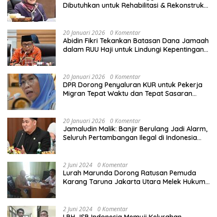
Dibutuhkan untuk Rehabilitasi & Rekonstruksi
Sekolah Rusak Akibat Bencana
20 Januari 2026
0 Komentar
Abidin Fikri Tekankan Batasan Dana Jamaah
dalam RUU Haji untuk Lindungi Kepentingan
Calon Haji
20 Januari 2026
0 Komentar
DPR Dorong Penyaluran KUR untuk Pekerja
Migran Tepat Waktu dan Tepat Sasaran
demi Perlindungan Ekonomi PMI
20 Januari 2026
0 Komentar
Jamaludin Malik: Banjir Berulang Jadi Alarm,
Seluruh Pertambangan Ilegal di Indonesia
Harus Ditertibkan
2 Juni 2024
0 Komentar
Lurah Marunda Dorong Ratusan Pemuda
Karang Taruna Jakarta Utara Melek Hukum
Melalui Pelatihan Dasar Paralegal Gratis
Yang Diadakan LBH JSB Indonesia
2 Juni 2024
0 Komentar
LBH JSB Indonesia Memuji Kelurahan