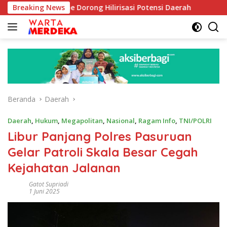
Langsung
b Aboe Dorong Hilirisasi Potensi Daerah
Breaking News
DPR Dorong Pr
ke
konten
Beranda
Daerah
Daerah
,
Hukum
,
Megapolitan
,
Nasional
,
Ragam Info
,
TNI/POLRI
Libur Panjang Polres Pasuruan
Gelar Patroli Skala Besar Cegah
Kejahatan Jalanan
Gatot Supriadi
1 Juni 2025