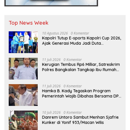
Top News Week
10 Agustus 2026
0 Komentar
Kapolri Tutup E-sports Kapolri Cup 2026,
Ajak Generasi Muda Jadi Duta
Kamtibmas dan Aktif Laporkan
Gangguan Ke 110
11 Juli 2026
0 Komentar
Kerugian Tembus Rp6 Milliar, Satreskrim
Polres Bangkalan Tangkap Ibu Rumah
Tangga Pelaku Arisan Bodong
11 Juli 2026
0 Komentar
Hamka B. Kady Tegaskan Program
Pemerintah Wajib Dibahas Bersama DPR
Sebelum Masuk Tahap Penganggaran
10 Juli 2026
0 Komentar
Danrem Untoro Sambut Menhan Sjafrie
Kunker di Yonif 933/Macan Wilis