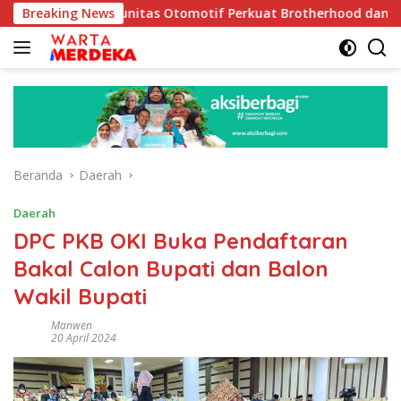
Langsung
k Komunitas Otomotif Perkuat Brotherhood dan Persatuan Bang
Breaking News
ke
konten
Beranda
Daerah
Daerah
DPC PKB OKI Buka Pendaftaran
Bakal Calon Bupati dan Balon
Wakil Bupati
Manwen
20 April 2024