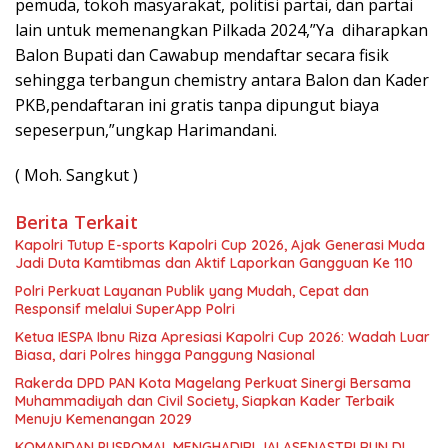
pemuda, tokoh masyarakat, politisi partai, dan partai
lain untuk memenangkan Pilkada 2024,”Ya diharapkan
Balon Bupati dan Cawabup mendaftar secara fisik
sehingga terbangun chemistry antara Balon dan Kader
PKB,pendaftaran ini gratis tanpa dipungut biaya
sepeserpun,”ungkap Harimandani.
( Moh. Sangkut )
Berita Terkait
Kapolri Tutup E-sports Kapolri Cup 2026, Ajak Generasi Muda
Jadi Duta Kamtibmas dan Aktif Laporkan Gangguan Ke 110
Polri Perkuat Layanan Publik yang Mudah, Cepat dan
Responsif melalui SuperApp Polri
Ketua IESPA Ibnu Riza Apresiasi Kapolri Cup 2026: Wadah Luar
Biasa, dari Polres hingga Panggung Nasional
Rakerda DPD PAN Kota Magelang Perkuat Sinergi Bersama
Muhammadiyah dan Civil Society, Siapkan Kader Terbaik
Menuju Kemenangan 2029
KOMANDAN PUSPOMAL MENGHADIRI JALASENASTRI RUN DI