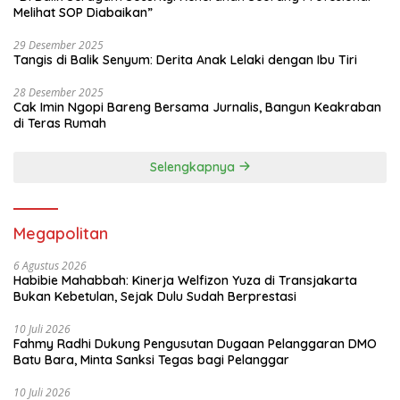
penyelenggaraan Satuan Pelayanan
Melihat SOP Diabaikan”
Pemenuhan Gizi (SPPG), pelayanan
kesehatan gratis, hingga pembangunan
29 Desember 2025
Jembatan Merah Putih Presisi. Selain itu,
Tangis di Balik Senyum: Derita Anak Lelaki dengan Ibu Tiri
Polri terus memperkuat ketahanan
energi nasional melalui penegakan
28 Desember 2025
hukum di sektor minyak dan gas,
Cak Imin Ngopi Bareng Bersama Jurnalis, Bangun Keakraban
pertambangan, serta ketenagalistrikan,
di Teras Rumah
disertai pengamanan objek vital
nasional dan distribusi energi. Upaya
lainnya diwujudkan melalui perlindungan
Selengkapnya
hak-hak pekerja melalui Desk
Ketenagakerjaan Polri serta
peningkatan kualitas sumber daya
manusia melalui pendirian SMA Kemala
Megapolitan
Taruna Bhayangkara. “Seluruh upaya
tersebut merupakan wujud dukungan
6 Agustus 2026
Polri dalam memperkuat ketahanan
Habibie Mahabbah: Kinerja Welfizon Yuza di Transjakarta
pangan dan energi, meningkatkan
Bukan Kebetulan, Sejak Dulu Sudah Berprestasi
kualitas kesehatan dan gizi masyarakat,
memperluas akses infrastruktur, serta
10 Juli 2026
mempersiapkan generasi muda yang
Fahmy Radhi Dukung Pengusutan Dugaan Pelanggaran DMO
unggul,” tutup Wakapolri saat
Batu Bara, Minta Sanksi Tegas bagi Pelanggar
membacakan amanat Kapolri. Melalui
pembekalan tersebut, diharapkan 282
10 Juli 2026