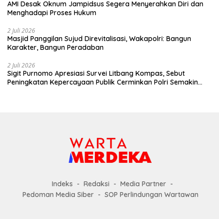
perwira muda lulusan Akpol Angkatan
AMI Desak Oknum Jampidsus Segera Menyerahkan Diri dan
ke-58 tidak hanya memiliki kompetensi
Menghadapi Proses Hukum
teknis sebagai insan Bhayangkara,
tetapi juga memahami tantangan
2 Juli 2026
strategis bangsa sehingga mampu
Masjid Panggilan Sujud Direvitalisasi, Wakapolri: Bangun
menjadi pemimpin Polri yang
Karakter, Bangun Peradaban
profesional, adaptif, berintegritas, dan
siap mengawal kepentingan nasional di
2 Juli 2026
tengah dinamika global. red/tim
Sigit Purnomo Apresiasi Survei Litbang Kompas, Sebut
Peningkatan Kepercayaan Publik Cerminkan Polri Semakin
Profesional dan Dekat dengan Masyarakat
Indeks
Redaksi
Media Partner
Pedoman Media Siber
SOP Perlindungan Wartawan