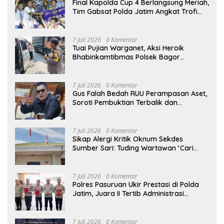
Final Kapolda Cup 4 Berlangsung Meriah,
Tim Gabsat Polda Jatim Angkat Trofi
Juara
7 Juli 2026
0 Komentar
Tuai Pujian Warganet, Aksi Heroik
Bhabinkamtibmas Polsek Bagor
Selamatkan Bayi Korban Kecelakaan
Bus di Nganjuk
7 Juli 2026
0 Komentar
Gus Falah Bedah RUU Perampasan Aset,
Soroti Pembuktian Terbalik dan
Pertanyakan Posisi Kejaksaan
7 Juli 2026
0 Komentar
Sikap Alergi Kritik Oknum Sekdes
Sumber Sari: Tuding Wartawan ‘Cari
Kesalahan’ Saat Dipertanyakan Soal
Bendera Lusuh dan Layanan PATEN
CETAR yang Diduga Mandek
7 Juli 2026
0 Komentar
Polres Pasuruan Ukir Prestasi di Polda
Jatim, Juara II Tertib Administrasi
Pelaporan DORS Dan Ungkap Kasus
7 Juli 2026
0 Komentar