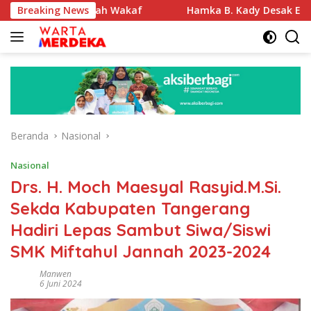
Langsung
i Tanah Wakaf
Breaking News
Hamka B. Kady Desak Evaluasi Permenhub
ke
konten
Beranda
Nasional
Nasional
Drs. H. Moch Maesyal Rasyid.M.Si.
Sekda Kabupaten Tangerang
Hadiri Lepas Sambut Siwa/Siswi
SMK Miftahul Jannah 2023-2024
Manwen
6 Juni 2024