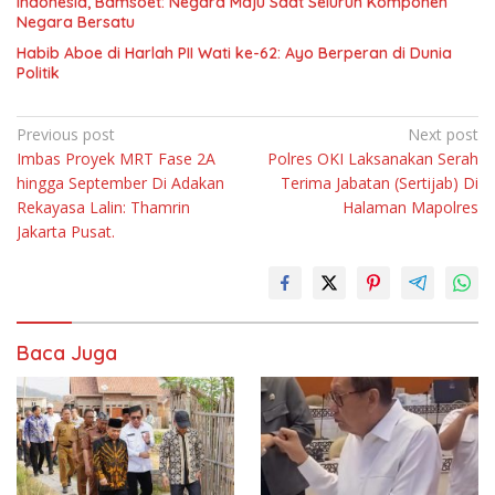
Indonesia, Bamsoet: Negara Maju Saat Seluruh Komponen
Negara Bersatu
Habib Aboe di Harlah PII Wati ke-62: Ayo Berperan di Dunia
Politik
Navigasi
Previous post
Next post
Imbas Proyek MRT Fase 2A
Polres OKI Laksanakan Serah
pos
hingga September Di Adakan
Terima Jabatan (Sertijab) Di
Rekayasa Lalin: Thamrin
Halaman Mapolres
Jakarta Pusat.
Baca Juga