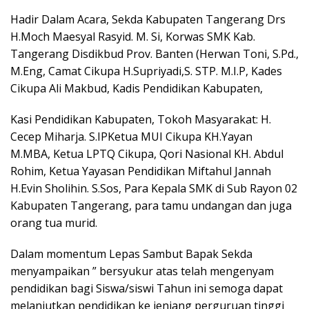
Hadir Dalam Acara, Sekda Kabupaten Tangerang Drs
H.Moch Maesyal Rasyid. M. Si, Korwas SMK Kab.
Tangerang Disdikbud Prov. Banten (Herwan Toni, S.Pd.,
M.Eng, Camat Cikupa H.Supriyadi,S. STP. M.I.P, Kades
Cikupa Ali Makbud, Kadis Pendidikan Kabupaten,
Kasi Pendidikan Kabupaten, Tokoh Masyarakat: H.
Cecep Miharja. S.IPKetua MUI Cikupa KH.Yayan
M.MBA, Ketua LPTQ Cikupa, Qori Nasional KH. Abdul
Rohim, Ketua Yayasan Pendidikan Miftahul Jannah
H.Evin Sholihin. S.Sos, Para Kepala SMK di Sub Rayon 02
Kabupaten Tangerang, para tamu undangan dan juga
orang tua murid.
Dalam momentum Lepas Sambut Bapak Sekda
menyampaikan ” bersyukur atas telah mengenyam
pendidikan bagi Siswa/siswi Tahun ini semoga dapat
melanjutkan pendidikan ke jenjang perguruan tinggi