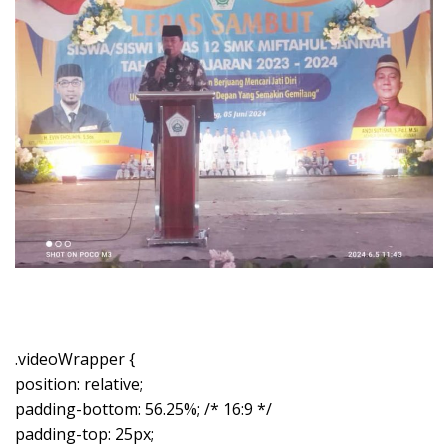
.videoWrapper {
position: relative;
padding-bottom: 56.25%; /* 16:9 */
padding-top: 25px;