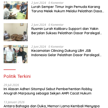
2 Juni 2024
0 Komentar
Lurah Semper Timur Ingin Pemuda Karang
Taruna Melek Hukum Melalui Pelatihan Dasar
Paralegal Gratis Yang Diadakan LBH JSB
Indonesia
2 Juni 2024
0 Komentar
Rusmin Lurah Kalibaru Support dan Yakin
Berjalan Sukses Pelatihan Dasar Paralegal
Gratis Untuk Ratusan Karang Taruna di
Jakarta Utara
2 Juni 2024
0 Komentar
Kecamatan Cilincing Dukung LBH JSB
Indonesia Gelar Pelatihan Dasar Paralegal
Gratis Untuk 150 orang Pemuda Karang
Taruna di Jakarta Utara
Politik Terkini
29 Juli 2026
Ini Alasan Adheri Sitompul Sebut Pemberhentian Robby
Anugrah Marpaung sebagai Sekjen AMPI Cacat Hukum
13 Januari 2026
Antara Bahagia dan Duka, Memori Lama Kembali Menyapa