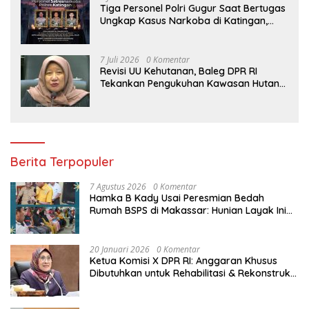
Tiga Personel Polri Gugur Saat Bertugas
Ungkap Kasus Narkoba di Katingan,
Dianugerahi Kenaikan Pangkat Luar
Biasa Anumerta
7 Juli 2026
0 Komentar
Revisi UU Kehutanan, Baleg DPR RI
Tekankan Pengukuhan Kawasan Hutan
Tak Boleh Dilakukan Sepihak
Berita Terpopuler
7 Agustus 2026
0 Komentar
Hamka B Kady Usai Peresmian Bedah
Rumah BSPS di Makassar: Hunian Layak Ini
Hak Dasar Masyarakat
20 Januari 2026
0 Komentar
Ketua Komisi X DPR RI: Anggaran Khusus
Dibutuhkan untuk Rehabilitasi & Rekonstruksi
Sekolah Rusak Akibat Bencana