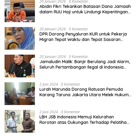
20 Januari 2026
0 Komentar
Abidin Fikri Tekankan Batasan Dana Jamaah
dalam RUU Haji untuk Lindungi Kepentingan
Calon Haji
20 Januari 2026
0 Komentar
DPR Dorong Penyaluran KUR untuk Pekerja
Migran Tepat Waktu dan Tepat Sasaran
demi Perlindungan Ekonomi PMI
20 Januari 2026
0 Komentar
Jamaludin Malik: Banjir Berulang Jadi Alarm,
Seluruh Pertambangan Ilegal di Indonesia
Harus Ditertibkan
2 Juni 2024
0 Komentar
Lurah Marunda Dorong Ratusan Pemuda
Karang Taruna Jakarta Utara Melek Hukum
Melalui Pelatihan Dasar Paralegal Gratis
Yang Diadakan LBH JSB Indonesia
2 Juni 2024
0 Komentar
LBH JSB Indonesia Memuji Kelurahan
Rorotan atas Dukungan Terhadap Pelatihan
Dasar Paralegal Gratis Untuk 150 orang
Pemuda Karang Taruna di Jakarta Utara