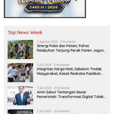
Top News Week
7 Agustus 2026
0 Komentar
Sinergi Polisi dan Petani, Polres
Pelabuhan Tanjung Perak Panen Jagung
Pulut Ketan Ungu
7 Juli 2026
0 Komentar
Integritas Harga Mati, Sebelum Tindak
Masyarakat, Kasat Reskoba Pastikan
Seluruh Anggota Bebas Narkotika
7 Juli 2026
0 Komentar
Amin Sebut Tantangan Besar
Pemerintah: Transformasi Digital Tidak
Hanya Melahirkan Konsumen, tapi
Dorong Banyak Pelaku Usaha Digital
7 Juli 2026
0 Komentar