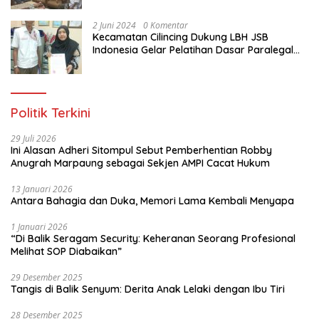
Jakarta Utara
2 Juni 2024
0 Komentar
Kecamatan Cilincing Dukung LBH JSB
Indonesia Gelar Pelatihan Dasar Paralegal
Gratis Untuk 150 orang Pemuda Karang
Taruna di Jakarta Utara
Politik Terkini
29 Juli 2026
Ini Alasan Adheri Sitompul Sebut Pemberhentian Robby
Anugrah Marpaung sebagai Sekjen AMPI Cacat Hukum
13 Januari 2026
Antara Bahagia dan Duka, Memori Lama Kembali Menyapa
1 Januari 2026
“Di Balik Seragam Security: Keheranan Seorang Profesional
Melihat SOP Diabaikan”
29 Desember 2025
Tangis di Balik Senyum: Derita Anak Lelaki dengan Ibu Tiri
28 Desember 2025