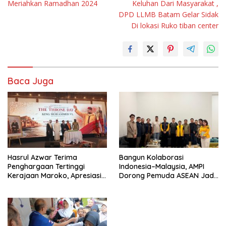
Meriahkan Ramadhan 2024
Keluhan Dari Masyarakat ,
DPD LLMB Batam Gelar Sidak
Di lokasi Ruko tiban center
Baca Juga
Hasrul Azwar Terima
Bangun Kolaborasi
Penghargaan Tertinggi
Indonesia–Malaysia, AMPI
Kerajaan Maroko, Apresiasi
Dorong Pemuda ASEAN Jadi
atas Dedikasi Memperkuat
Motor Perubahan Kawasan
Hubungan Indonesia-Maroko