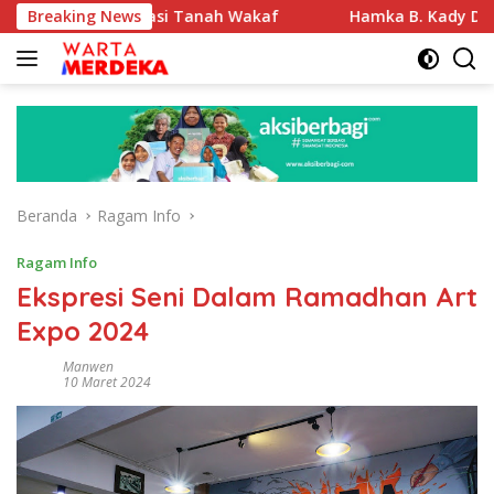
Langsung
rtifikasi Tanah Wakaf
Breaking News
Hamka B. Kady Desak Evaluasi 
ke
konten
Beranda
Ragam Info
Ragam Info
Ekspresi Seni Dalam Ramadhan Art
Expo 2024
Manwen
10 Maret 2024