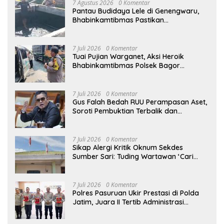
7 Agustus 2026
0 Komentar
Pantau Budidaya Lele di Genengwaru,
Bhabinkamtibmas Pastikan
Pertumbuhan Ikan Berjalan Baik
7 Juli 2026
0 Komentar
Tuai Pujian Warganet, Aksi Heroik
Bhabinkamtibmas Polsek Bagor
Selamatkan Bayi Korban Kecelakaan
Bus di Nganjuk
7 Juli 2026
0 Komentar
Gus Falah Bedah RUU Perampasan Aset,
Soroti Pembuktian Terbalik dan
Pertanyakan Posisi Kejaksaan
7 Juli 2026
0 Komentar
Sikap Alergi Kritik Oknum Sekdes
Sumber Sari: Tuding Wartawan ‘Cari
Kesalahan’ Saat Dipertanyakan Soal
Bendera Lusuh dan Layanan PATEN
CETAR yang Diduga Mandek
7 Juli 2026
0 Komentar
Polres Pasuruan Ukir Prestasi di Polda
Jatim, Juara II Tertib Administrasi
Pelaporan DORS Dan Ungkap Kasus