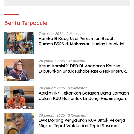
Berita Terpopuler
7 Agustus 2026
0 Komentar
Hamka B Kady Usai Peresmian Bedah
Rumah BSPS di Makassar: Hunian Layak Ini
Hak Dasar Masyarakat
20 Januari 2026
0 Komentar
Ketua Komisi X DPR RI: Anggaran Khusus
Dibutuhkan untuk Rehabilitasi & Rekonstruksi
Sekolah Rusak Akibat Bencana
20 Januari 2026
0 Komentar
Abidin Fikri Tekankan Batasan Dana Jamaah
dalam RUU Haji untuk Lindungi Kepentingan
Calon Haji
20 Januari 2026
0 Komentar
DPR Dorong Penyaluran KUR untuk Pekerja
Migran Tepat Waktu dan Tepat Sasaran
demi Perlindungan Ekonomi PMI