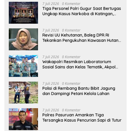
7 Juli 2026
0 Komentar
Tiga Personel Polri Gugur Saat Bertugas
Ungkap Kasus Narkoba di Katingan,
Dianugerahi Kenaikan Pangkat Luar
Biasa Anumerta
7 Juli 2026
0 Komentar
Revisi UU Kehutanan, Baleg DPR RI
Tekankan Pengukuhan Kawasan Hutan
Tak Boleh Dilakukan Sepihak
7 Juli 2026
0 Komentar
Wakapolri Resmikan Laboratorium
Sosial Sains dan Kelas Tematik, Akpol
Perkuat Scientific Policing
7 Juli 2026
0 Komentar
Polisi di Rembang Bantu Bibit Jagung
dan Dampingi Petani Kelola Lahan
7 Juli 2026
0 Komentar
Polres Pasuruan Amankan Tiga
Tersangka Kasus Pencurian Sapi di Tutur