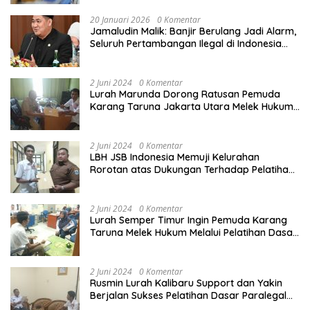
20 Januari 2026
0 Komentar
Jamaludin Malik: Banjir Berulang Jadi Alarm,
Seluruh Pertambangan Ilegal di Indonesia
Harus Ditertibkan
2 Juni 2024
0 Komentar
Lurah Marunda Dorong Ratusan Pemuda
Karang Taruna Jakarta Utara Melek Hukum
Melalui Pelatihan Dasar Paralegal Gratis
Yang Diadakan LBH JSB Indonesia
2 Juni 2024
0 Komentar
LBH JSB Indonesia Memuji Kelurahan
Rorotan atas Dukungan Terhadap Pelatihan
Dasar Paralegal Gratis Untuk 150 orang
Pemuda Karang Taruna di Jakarta Utara
2 Juni 2024
0 Komentar
Lurah Semper Timur Ingin Pemuda Karang
Taruna Melek Hukum Melalui Pelatihan Dasar
Paralegal Gratis Yang Diadakan LBH JSB
Indonesia
2 Juni 2024
0 Komentar
Rusmin Lurah Kalibaru Support dan Yakin
Berjalan Sukses Pelatihan Dasar Paralegal
Gratis Untuk Ratusan Karang Taruna di